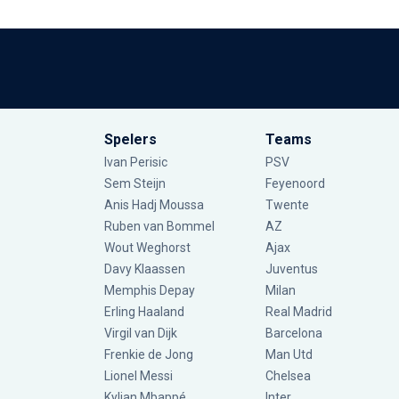
Spelers
Teams
Ivan Perisic
PSV
Sem Steijn
Feyenoord
Anis Hadj Moussa
Twente
Ruben van Bommel
AZ
Wout Weghorst
Ajax
Davy Klaassen
Juventus
Memphis Depay
Milan
Erling Haaland
Real Madrid
Virgil van Dijk
Barcelona
Frenkie de Jong
Man Utd
Lionel Messi
Chelsea
Kylian Mbappé
Inter