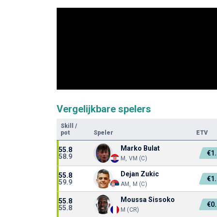
Vergelijkbare spelers
Skill
/
pot
Speler
ETV
Marko Bulat
55.8
€1
58.9
M, VM (C)
Dejan Zukic
55.8
€1
59.9
AM, M (C)
Moussa Sissoko
55.8
€0
55.8
M (CR)