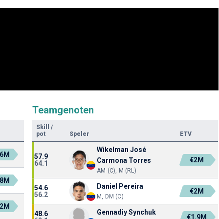
Teamgenoten
Skill
/
pot
Speler
ETV
Wikelman José
.6M
57.9
€2M
Carmona Torres
64.1
AM (C), M (RL)
.8M
Daniel Pereira
54.6
€2M
56.2
M, DM (C)
.2M
Gennadiy Synchuk
48.6
€1.9M