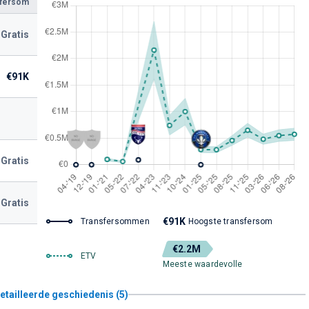
sfersom
Gratis
€91K
Gratis
Gratis
€91K
Transfersommen
Hoogste transfersom
€2.2M
ETV
Meeste waardevolle
etailleerde geschiedenis (5)