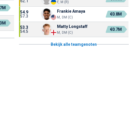
62.1
F, M (R)
.7M
Frankie Amaya
54.9
€0.8M
57.3
M, DM (C)
.3M
Matty Longstaff
53.3
€0.7M
54.5
M, DM (C)
Bekijk alle teamgenoten