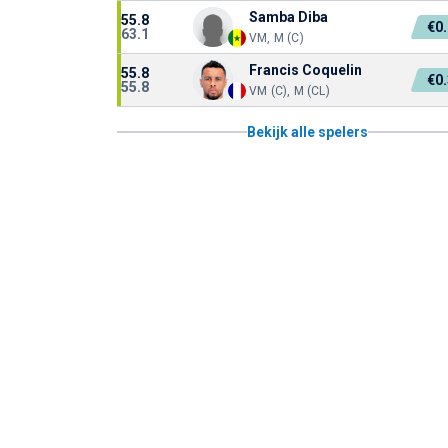
Samba Diba
55.8
€0
63.1
VM, M (C)
Francis Coquelin
55.8
€0
55.8
VM (C), M (CL)
Bekijk alle spelers