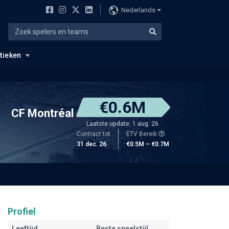
Nederlands
stieken
€0.6M
CF Montréal
Laatste update: 1 aug. 26
Contract tot
ETV Bereik
31 dec. 26
€0.5M – €0.7M
Profiel
Leeftijd
Beste speelstijl