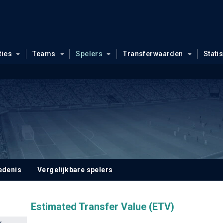
ties
Teams
Spelers
Transferwaarden
Stati
edenis
Vergelijkbare spelers
Estimated Transfer Value (ETV)