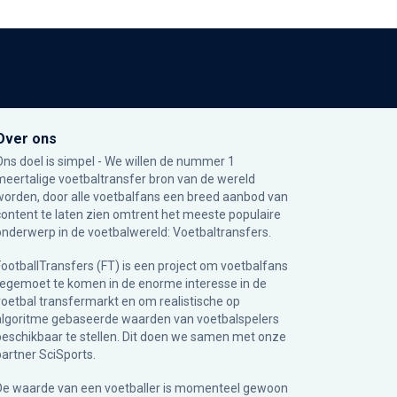
Over ons
Ons doel is simpel - We willen de nummer 1
meertalige voetbaltransfer bron van de wereld
worden, door alle voetbalfans een breed aanbod van
content te laten zien omtrent het meeste populaire
onderwerp in de voetbalwereld: Voetbaltransfers.
FootballTransfers (FT) is een project om voetbalfans
tegemoet te komen in de enorme interesse in de
voetbal transfermarkt en om realistische op
algoritme gebaseerde waarden van voetbalspelers
beschikbaar te stellen. Dit doen we samen met onze
partner
SciSports
.
De waarde van een voetballer is momenteel gewoon