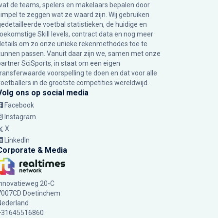
wat de teams, spelers en makelaars bepalen door
simpel te zeggen wat ze waard zijn. Wij gebruiken
gedetailleerde voetbal statistieken, de huidige en
toekomstige Skill levels, contract data en nog meer
details om zo onze unieke rekenmethodes toe te
kunnen passen. Vanuit daar zijn we, samen met onze
partner SciSports, in staat om een eigen
transferwaarde voorspelling te doen en dat voor alle
voetballers in de grootste competities wereldwijd.
Volg ons op social media
Facebook
Instagram
X
LinkedIn
Corporate & Media
Innovatieweg 20-C
7007CD Doetinchem
Nederland
+31645516860