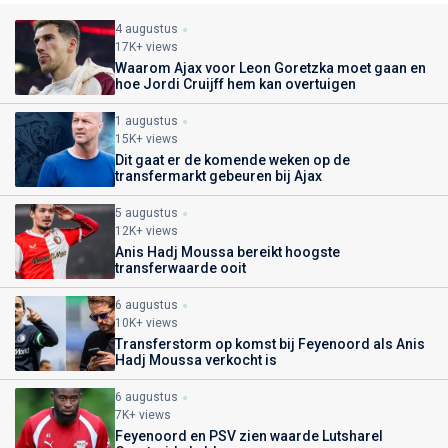
4 augustus
17K+ views
Waarom Ajax voor Leon Goretzka moet gaan en
hoe Jordi Cruijff hem kan overtuigen
1 augustus
15K+ views
Dit gaat er de komende weken op de
transfermarkt gebeuren bij Ajax
5 augustus
12K+ views
Anis Hadj Moussa bereikt hoogste
transferwaarde ooit
6 augustus
10K+ views
Transferstorm op komst bij Feyenoord als Anis
Hadj Moussa verkocht is
6 augustus
7K+ views
Feyenoord en PSV zien waarde Lutsharel