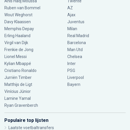
Anis Hadj Moussa
Twente
Ruben van Bommel
AZ
Wout Weghorst
Ajax
Davy Klaassen
Juventus
Memphis Depay
Milan
Erling Haaland
Real Madrid
Virgil van Dijk
Barcelona
Frenkie de Jong
Man Utd
Lionel Messi
Chelsea
Kylian Mbappé
Inter
Cristiano Ronaldo
PSG
Jurriën Timber
Liverpool
Matthijs de Ligt
Bayern
Vinícius Júnior
Lamine Yamal
Ryan Gravenberch
Populaire top lijsten
Laatste voetbaltransfers