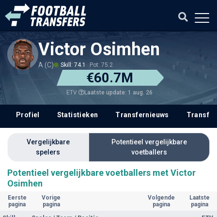
Victor Osimhen
A (C)
Skill: 74.1
Pot: 75.2
€60.7M
Laatste update: 1 aug. 26
ETV
Profiel
Statistieken
Transfernieuws
Transfer
Vergelijkbare
Potentieel vergelijkbare
spelers
voetballers
Potentieel vergelijkbare voetballers met Victor
Osimhen
Eerste
Vorige
Volgende
Laatste
pagina
pagina
pagina
pagina