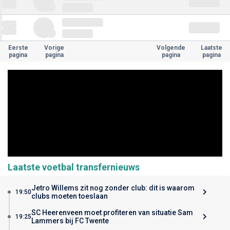
Eerste
Vorige
Volgende
Laatste
pagina
pagina
pagina
pagina
Laatste voetbal transfernieuws
Jetro Willems zit nog zonder club: dit is waarom
19:50
clubs moeten toeslaan
SC Heerenveen moet profiteren van situatie Sam
19:25
Lammers bij FC Twente