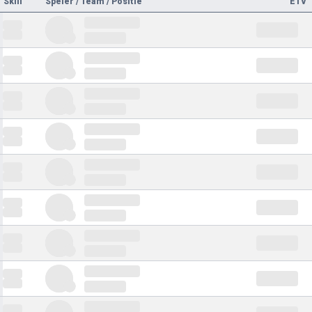
Skill
Speler / Team / Positie
ETV