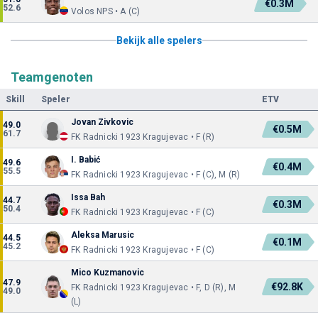
€0.3M
52.6
Volos NPS • A (C)
Bekijk alle spelers
Teamgenoten
Skill
Speler
ETV
Jovan Zivkovic
49.0
€0.5M
61.7
FK Radnicki 1923 Kragujevac • F (R)
I. Babić
49.6
€0.4M
55.5
FK Radnicki 1923 Kragujevac • F (C), M (R)
Issa Bah
44.7
€0.3M
50.4
FK Radnicki 1923 Kragujevac • F (C)
Aleksa Marusic
44.5
€0.1M
45.2
FK Radnicki 1923 Kragujevac • F (C)
Mico Kuzmanovic
47.9
€92.8K
FK Radnicki 1923 Kragujevac • F, D (R), M
49.0
(L)