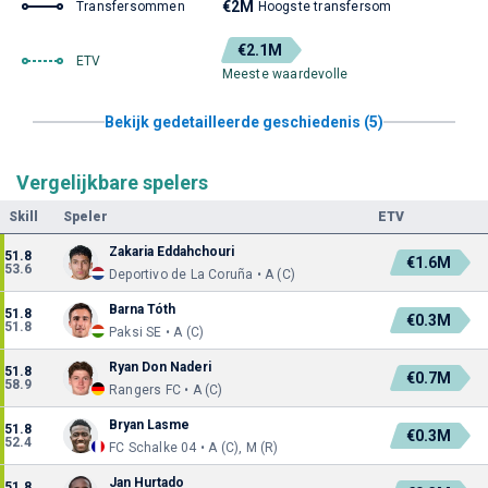
€2M
Transfersommen
Hoogste transfersom
€2.1M
ETV
Meeste waardevolle
Bekijk gedetailleerde geschiedenis (5)
Vergelijkbare spelers
Skill
Speler
ETV
Zakaria Eddahchouri
51.8
€1.6M
53.6
Deportivo de La Coruña • A (C)
Barna Tóth
51.8
€0.3M
51.8
Paksi SE • A (C)
Ryan Don Naderi
51.8
€0.7M
58.9
Rangers FC • A (C)
Bryan Lasme
51.8
€0.3M
52.4
FC Schalke 04 • A (C), M (R)
Jan Hurtado
51.8