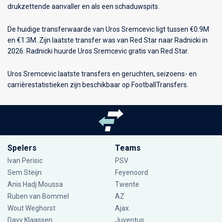
drukzettende aanvaller en als een schaduwspits.
De huidige transferwaarde van Uros Sremcevic ligt tussen €0.9M
en €1.3M. Zijn laatste transfer was van Red Star naar Radnicki in
2026. Radnicki huurde Uros Sremcevic gratis van Red Star.
Uros Sremcevic laatste transfers en geruchten, seizoens- en
carrièrestatistieken zijn beschikbaar op FootballTransfers.
Spelers
Teams
Ivan Perisic
PSV
Sem Steijn
Feyenoord
Anis Hadj Moussa
Twente
Ruben van Bommel
AZ
Wout Weghorst
Ajax
Davy Klaassen
Juventus