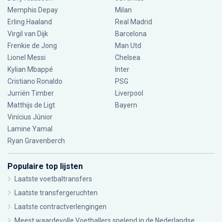
Memphis Depay
Milan
Erling Haaland
Real Madrid
Virgil van Dijk
Barcelona
Frenkie de Jong
Man Utd
Lionel Messi
Chelsea
Kylian Mbappé
Inter
Cristiano Ronaldo
PSG
Jurriën Timber
Liverpool
Matthijs de Ligt
Bayern
Vinícius Júnior
Lamine Yamal
Ryan Gravenberch
Populaire top lijsten
Laatste voetbaltransfers
Laatste transfergeruchten
Laatste contractverlengingen
Meest waardevolle Voetballers spelend in de Nederlandse