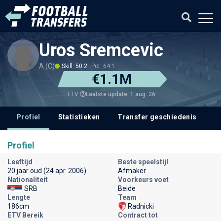
Uros Sremcevic
A (C)
Skill: 50.2
Pot: 64.1
€1.1M
Laatste update: 1 aug. 26
ETV
Profiel
Statistieken
Transfer geschiedenis
V
Profiel
Leeftijd
Beste speelstijl
20 jaar oud (24 apr. 2006)
Afmaker
Nationaliteit
Voorkeurs voet
SRB
Beide
Lengte
Team
186cm
Radnicki
ETV Bereik
Contract tot