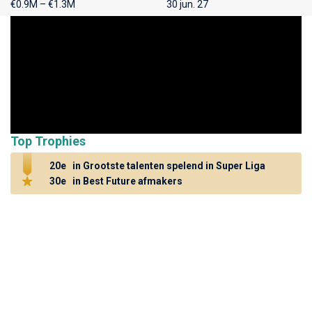
€0.9M – €1.3M
30 jun. 27
Top Trophies
20e
in Grootste talenten spelend in Super Liga
30e
in Best Future afmakers