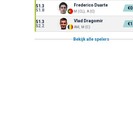
Frederico Duarte
51.3
€0
51.8
M (CL), A (C)
Vlad Dragomir
51.3
€1
52.2
AM, M (C)
Bekijk alle spelers