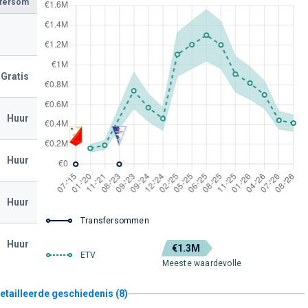
sfersom
Gratis
Huur
Huur
Huur
Transfersommen
Huur
€1.3M
ETV
Meeste waardevolle
etailleerde geschiedenis (8)