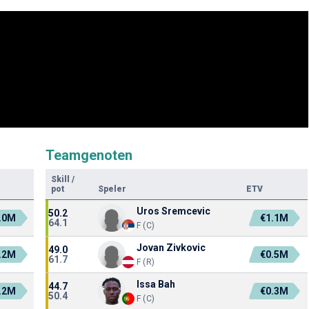
Teamgenoten
Skill
/
pot
Speler
ETV
Uros Sremcevic
50.2
.0M
€1.1M
64.1
F (C)
Jovan Zivkovic
49.0
.2M
€0.5M
61.7
F (R)
Issa Bah
44.7
.2M
€0.3M
50.4
F (C)