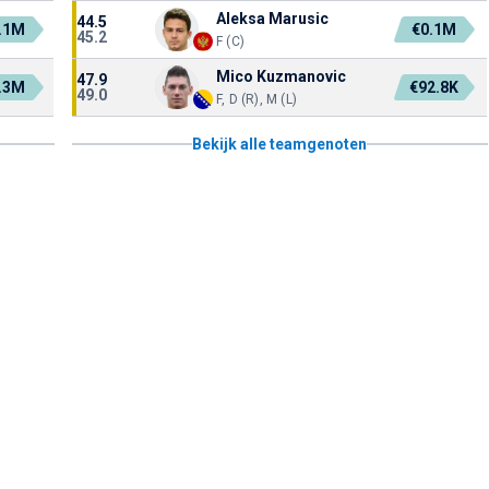
Aleksa Marusic
44.5
.1M
€0.1M
45.2
F (C)
Mico Kuzmanovic
47.9
.3M
€92.8K
49.0
F, D (R), M (L)
Bekijk alle teamgenoten