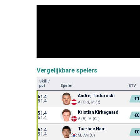
Vergelijkbare spelers
Skill
/
pot
Speler
ETV
Andrej Todoroski
51.4
€1
51.4
A (CR), M (R)
Kristian Kirkegaard
51.4
€0
51.4
A (R), M (CL)
Tae-hee Nam
51.4
€0
51.4
M, AM (C)