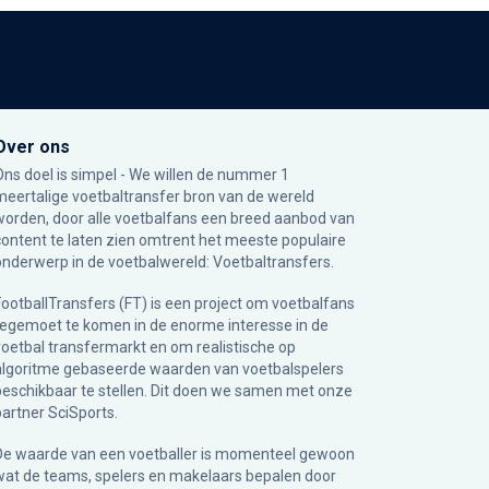
Over ons
Ons doel is simpel - We willen de nummer 1
meertalige voetbaltransfer bron van de wereld
worden, door alle voetbalfans een breed aanbod van
content te laten zien omtrent het meeste populaire
onderwerp in de voetbalwereld: Voetbaltransfers.
FootballTransfers (FT) is een project om voetbalfans
tegemoet te komen in de enorme interesse in de
voetbal transfermarkt en om realistische op
algoritme gebaseerde waarden van voetbalspelers
beschikbaar te stellen. Dit doen we samen met onze
partner
SciSports
.
De waarde van een voetballer is momenteel gewoon
wat de teams, spelers en makelaars bepalen door