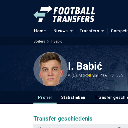
Home
Nieuws
Transfers
Competi
Spelers
I. Babić
I. Babić
A (C), M (R)
Skill: 49.6
Pot: 55.5
Profiel
Statistieken
Transfer geschi
Transfer geschiedenis