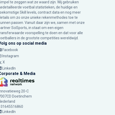
simpel te zeggen wat ze waard zijn. Wij gebruiken
gedetailleerde voetbal statistieken, de huidige en
toekomstige Skill levels, contract data en nog meer
details om zo onze unieke rekenmethodes toe te
kunnen passen. Vanuit daar zijn we, samen met onze
partner SciSports, in staat om een eigen
transferwaarde voorspelling te doen en dat voor alle
voetballers in de grootste competities wereldwijd.
Volg ons op social media
Facebook
Instagram
X
LinkedIn
Corporate & Media
Innovatieweg 20-C
7007CD Doetinchem
Nederland
+31645516860
LinkedIn