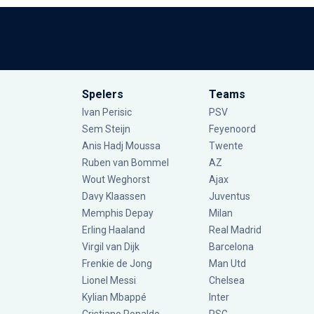
Spelers
Teams
Ivan Perisic
PSV
Sem Steijn
Feyenoord
Anis Hadj Moussa
Twente
Ruben van Bommel
AZ
Wout Weghorst
Ajax
Davy Klaassen
Juventus
Memphis Depay
Milan
Erling Haaland
Real Madrid
Virgil van Dijk
Barcelona
Frenkie de Jong
Man Utd
Lionel Messi
Chelsea
Kylian Mbappé
Inter