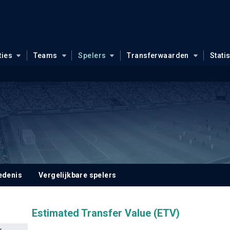
ties
Teams
Spelers
Transferwaarden
Stati
edenis
Vergelijkbare spelers
Estimated Transfer Value (ETV)