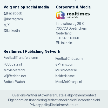
Volg ons op social media
Corporate & Media
Facebook
Instagram
Innovatieweg 20-C
X
7007CD Doetinchem
LinkedIn
Nederland
+31645516860
LinkedIn
Realtimes | Publishing Network
FootballTransfers.com
FootballCritic.com
FCUpdate.nl
GPFans.com
MovieMeter.nl
MusicMeter.nl
WijWedden.net
Kelderklasse
Anfield Watch
MeeMetOranje.nl
Over ons
Partners
Adverteren
Data & algoritmen
Contact
Eigendom en financiering
Redactioneel beleid
Correctiebeleid
Privacy policy
Disclaimer
Auteurs