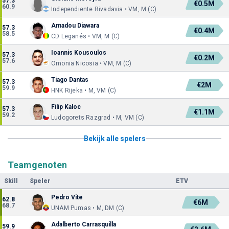
57.3
€0.5M
60.9
Independiente Rivadavia • VM, M (C)
Amadou Diawara
57.3
€0.4M
58.5
CD Leganés • VM, M (C)
Ioannis Kousoulos
57.3
€0.2M
57.6
Omonia Nicosia • VM, M (C)
Tiago Dantas
57.3
€2M
59.9
HNK Rijeka • M, VM (C)
Filip Kaloc
57.3
€1.1M
59.2
Ludogorets Razgrad • M, VM (C)
Bekijk alle spelers
Teamgenoten
Skill
Speler
ETV
Pedro Vite
62.8
€6M
68.7
UNAM Pumas • M, DM (C)
Adalberto Carrasquilla
59.9