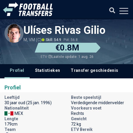
Ulíses Rivas Gilio
M, VM (C)
Skill: 54.9
Pot: 56.8
€0.8M
Laatste update: 1 aug. 26
ETV
Profiel
Statistieken
Transfer geschiedenis
V
Profiel
Leeftijd
Beste speelstijl
30 jaar oud (25 jan. 1996)
Verdedigende middenvelder
Nationaliteit
Voorkeurs voet
MEX
Rechts
Lengte
Gewicht
179cm
72 kg
Team
ETV Bereik