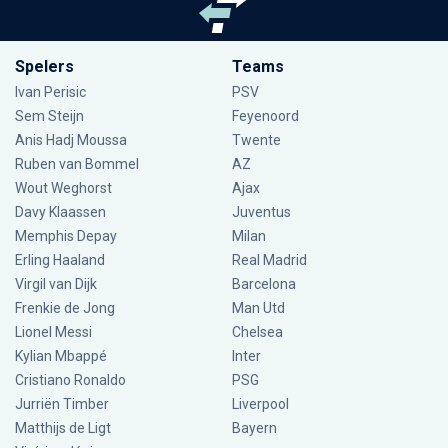
Spelers
Teams
Ivan Perisic
PSV
Sem Steijn
Feyenoord
Anis Hadj Moussa
Twente
Ruben van Bommel
AZ
Wout Weghorst
Ajax
Davy Klaassen
Juventus
Memphis Depay
Milan
Erling Haaland
Real Madrid
Virgil van Dijk
Barcelona
Frenkie de Jong
Man Utd
Lionel Messi
Chelsea
Kylian Mbappé
Inter
Cristiano Ronaldo
PSG
Jurriën Timber
Liverpool
Matthijs de Ligt
Bayern