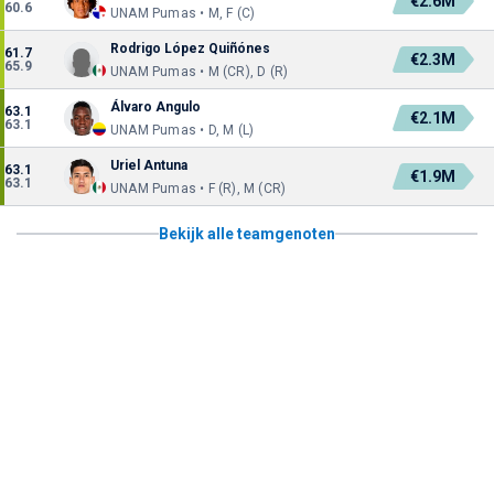
€2.6M
60.6
UNAM Pumas • M, F (C)
Rodrigo López Quiñónes
61.7
€2.3M
65.9
UNAM Pumas • M (CR), D (R)
Álvaro Angulo
63.1
€2.1M
63.1
UNAM Pumas • D, M (L)
Uriel Antuna
63.1
€1.9M
63.1
UNAM Pumas • F (R), M (CR)
Bekijk alle teamgenoten