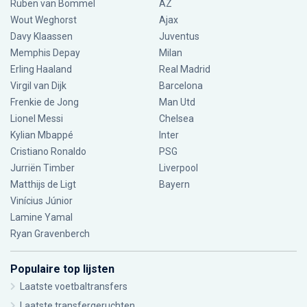
Ruben van Bommel
AZ
Wout Weghorst
Ajax
Davy Klaassen
Juventus
Memphis Depay
Milan
Erling Haaland
Real Madrid
Virgil van Dijk
Barcelona
Frenkie de Jong
Man Utd
Lionel Messi
Chelsea
Kylian Mbappé
Inter
Cristiano Ronaldo
PSG
Jurriën Timber
Liverpool
Matthijs de Ligt
Bayern
Vinícius Júnior
Lamine Yamal
Ryan Gravenberch
Populaire top lijsten
Laatste voetbaltransfers
Laatste transfergeruchten