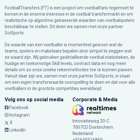
FootballTransfers (FT) is een project om voetbalfans tegemoet te
komen in de enorme interesse in de voetbal transfermarkt en om
realistische op algoritme gebaseerde waarden van voetbalspelers
beschikbaar te stellen. Dit doen we samen met onze partner
SciSports
.
De waarde van een voetballer is momenteel gewoon wat de
teams, spelers en makelaars bepalen door simpel te zeggen wat
ze waard zijn. Wij gebruiken gedetailleerde voetbal statistieken, de
huidige en toekomstige Skill levels, contract data en nog meer
details om zo onze unieke rekenmethodes toe te kunnen passen.
Vanuit daar zijn we, samen met onze partner SciSports, in staat
om een eigen transferwaarde voorspelling te doen en dat voor alle
voetballers in de grootste competities wereldwijd.
Volg ons op social media
Corporate & Media
Facebook
Instagram
Innovatieweg 20-C
X
7007CD Doetinchem
LinkedIn
Nederland
+31645516860