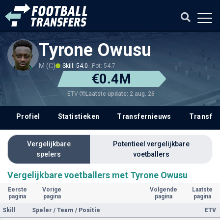
Tyrone Owusu
M (C)
Skill: 54.0
Pot: 54.7
€0.4M
Laatste update: 2 aug. 26
ETV
Profiel
Statistieken
Transfernieuws
Transfer
Vergelijkbare
Potentieel vergelijkbare
spelers
voetballers
Vergelijkbare voetballers met Tyrone Owusu
Eerste
Vorige
Volgende
Laatste
pagina
pagina
pagina
pagina
Skill
Speler / Team / Positie
ETV