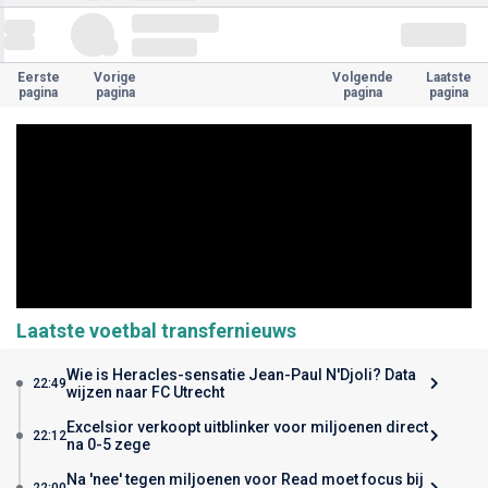
Eerste
Vorige
Volgende
Laatste
pagina
pagina
pagina
pagina
Laatste voetbal transfernieuws
Wie is Heracles-sensatie Jean-Paul N'Djoli? Data
22:49
wijzen naar FC Utrecht
Excelsior verkoopt uitblinker voor miljoenen direct
22:12
na 0-5 zege
Na 'nee' tegen miljoenen voor Read moet focus bij
22:00