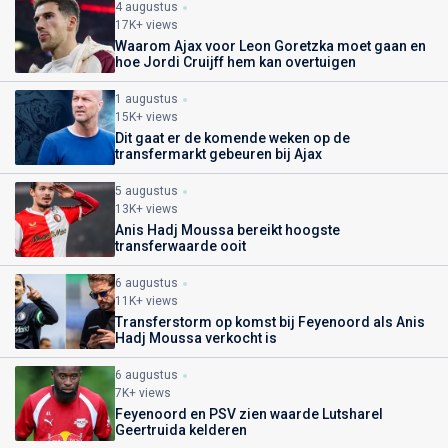
4 augustus
17K+ views
Waarom Ajax voor Leon Goretzka moet gaan en
hoe Jordi Cruijff hem kan overtuigen
1 augustus
15K+ views
Dit gaat er de komende weken op de
transfermarkt gebeuren bij Ajax
5 augustus
13K+ views
Anis Hadj Moussa bereikt hoogste
transferwaarde ooit
6 augustus
11K+ views
Transferstorm op komst bij Feyenoord als Anis
Hadj Moussa verkocht is
6 augustus
7K+ views
Feyenoord en PSV zien waarde Lutsharel
Geertruida kelderen