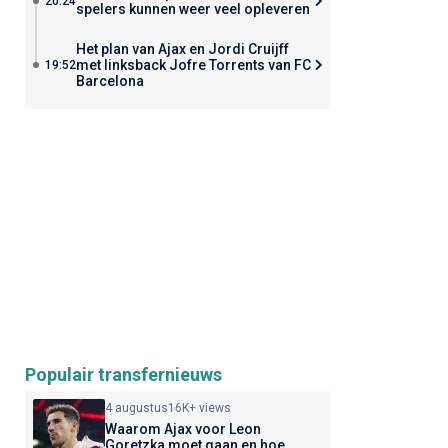
20:24
spelers kunnen weer veel opleveren
Het plan van Ajax en Jordi Cruijff
met linksback Jofre Torrents van FC
19:52
Barcelona
Populair transfernieuws
4 augustus
16K+ views
Waarom Ajax voor Leon
Goretzka moet gaan en hoe