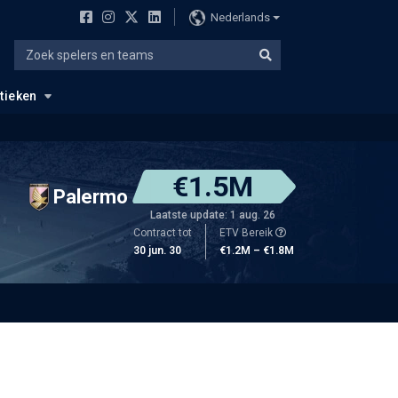
Nederlands
stieken
€1.5M
Palermo
Laatste update: 1 aug. 26
Contract tot
ETV Bereik
30 jun. 30
€1.2M – €1.8M