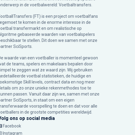
onderwerp in de voetbalwereld: Voetbaltransfers.
FootballTransfers (FT) is een project om voetbalfans
tegemoet te komen in de enorme interesse in de
voetbal transfermarkt en om realistische op
algoritme gebaseerde waarden van voetbalspelers
beschikbaar te stellen. Dit doen we samen met onze
partner
SciSports
.
De waarde van een voetballer is momenteel gewoon
wat de teams, spelers en makelaars bepalen door
simpel te zeggen wat ze waard zijn. Wij gebruiken
gedetailleerde voetbal statistieken, de huidige en
toekomstige Skill levels, contract data en nog meer
details om zo onze unieke rekenmethodes toe te
kunnen passen. Vanuit daar zijn we, samen met onze
partner SciSports, in staat om een eigen
transferwaarde voorspelling te doen en dat voor alle
voetballers in de grootste competities wereldwijd.
Volg ons op social media
Facebook
Instagram