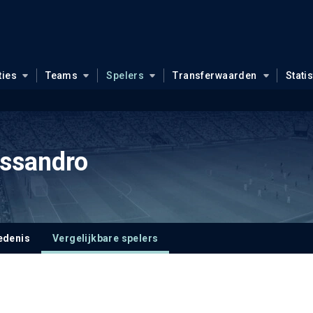
ties
Teams
Spelers
Transferwaarden
Stati
ssandro
edenis
Vergelijkbare spelers