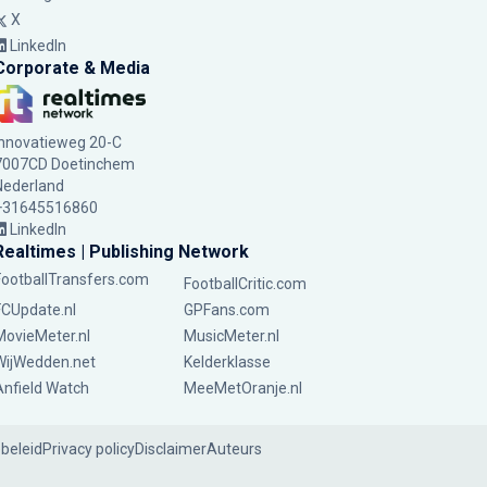
X
LinkedIn
Corporate & Media
Innovatieweg 20-C
7007CD Doetinchem
Nederland
+31645516860
LinkedIn
Realtimes | Publishing Network
FootballTransfers.com
FootballCritic.com
FCUpdate.nl
GPFans.com
MovieMeter.nl
MusicMeter.nl
WijWedden.net
Kelderklasse
Anfield Watch
MeeMetOranje.nl
ebeleid
Privacy policy
Disclaimer
Auteurs