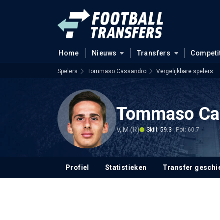
Home
Nieuws
Transfers
Competi
Spelers
Tommaso Cassandro
Vergelijkbare spelers
Tommaso Ca
V, M (R)
Skill: 59.3
Pot: 60.7
Profiel
Statistieken
Transfer geschi