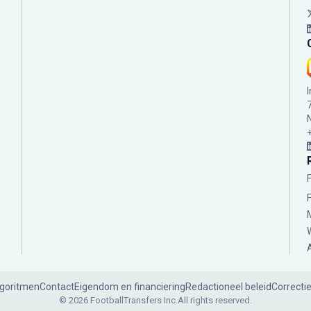
lgoritmen
Contact
Eigendom en financiering
Redactioneel beleid
Correcti
© 2026 FootballTransfers Inc.
All rights reserved.