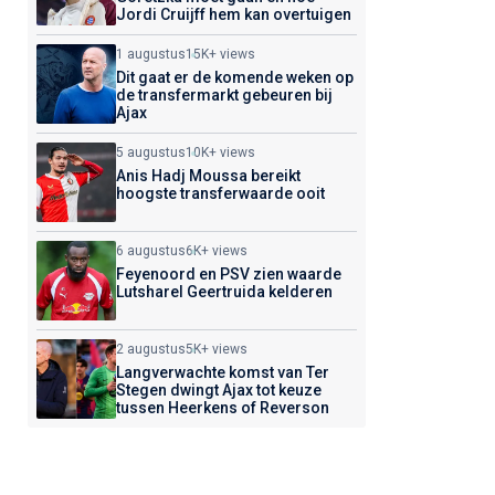
Jordi Cruijff hem kan overtuigen
1 augustus
15K+ views
Dit gaat er de komende weken op
de transfermarkt gebeuren bij
Ajax
5 augustus
10K+ views
Anis Hadj Moussa bereikt
hoogste transferwaarde ooit
6 augustus
6K+ views
Feyenoord en PSV zien waarde
Lutsharel Geertruida kelderen
2 augustus
5K+ views
Langverwachte komst van Ter
Stegen dwingt Ajax tot keuze
tussen Heerkens of Reverson