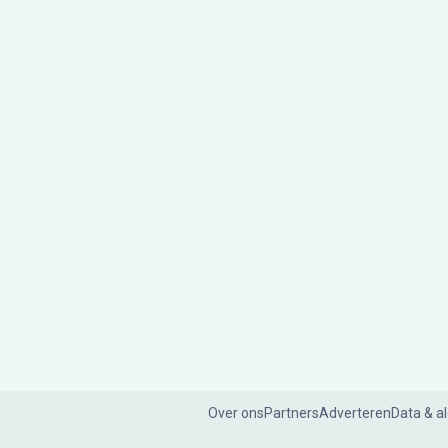
Over ons
Partners
Adverteren
Data & a