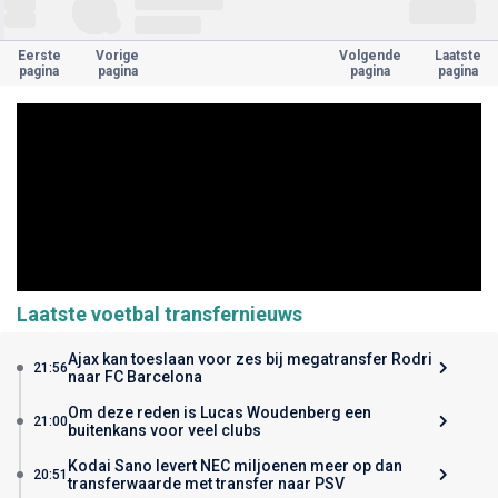
Eerste
Vorige
Volgende
Laatste
pagina
pagina
pagina
pagina
Laatste voetbal transfernieuws
Ajax kan toeslaan voor zes bij megatransfer Rodri
21:56
naar FC Barcelona
Om deze reden is Lucas Woudenberg een
21:00
buitenkans voor veel clubs
Kodai Sano levert NEC miljoenen meer op dan
20:51
transferwaarde met transfer naar PSV