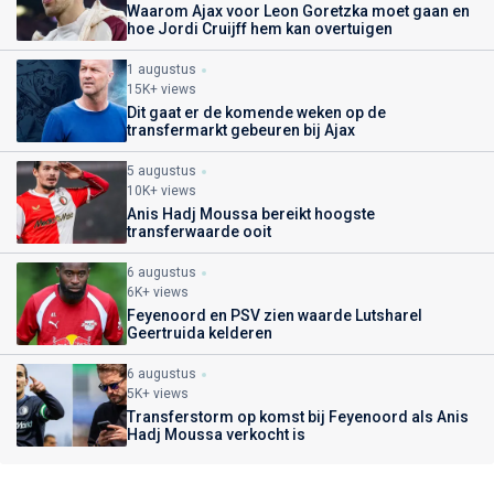
Waarom Ajax voor Leon Goretzka moet gaan en
hoe Jordi Cruijff hem kan overtuigen
1 augustus
15K+ views
Dit gaat er de komende weken op de
transfermarkt gebeuren bij Ajax
5 augustus
10K+ views
Anis Hadj Moussa bereikt hoogste
transferwaarde ooit
6 augustus
6K+ views
Feyenoord en PSV zien waarde Lutsharel
Geertruida kelderen
6 augustus
5K+ views
Transferstorm op komst bij Feyenoord als Anis
Hadj Moussa verkocht is