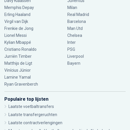
Davy Klaassen
Juventus
Memphis Depay
Milan
Erling Haaland
Real Madrid
Virgil van Dijk
Barcelona
Frenkie de Jong
Man Utd
Lionel Messi
Chelsea
Kylian Mbappé
Inter
Cristiano Ronaldo
PSG
Jurriën Timber
Liverpool
Matthijs de Ligt
Bayern
Vinícius Júnior
Lamine Yamal
Ryan Gravenberch
Populaire top lijsten
Laatste voetbaltransfers
Laatste transfergeruchten
Laatste contractverlengingen