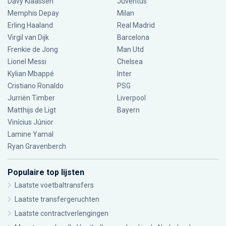
Davy Klaassen
Juventus
Memphis Depay
Milan
Erling Haaland
Real Madrid
Virgil van Dijk
Barcelona
Frenkie de Jong
Man Utd
Lionel Messi
Chelsea
Kylian Mbappé
Inter
Cristiano Ronaldo
PSG
Jurriën Timber
Liverpool
Matthijs de Ligt
Bayern
Vinícius Júnior
Lamine Yamal
Ryan Gravenberch
Populaire top lijsten
Laatste voetbaltransfers
Laatste transfergeruchten
Laatste contractverlengingen