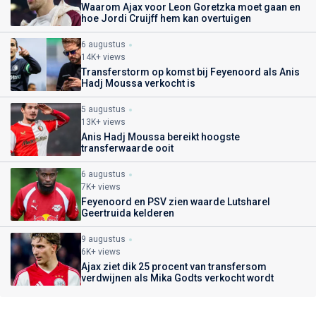
Waarom Ajax voor Leon Goretzka moet gaan en
hoe Jordi Cruijff hem kan overtuigen
6 augustus
14K+ views
Transferstorm op komst bij Feyenoord als Anis
Hadj Moussa verkocht is
5 augustus
13K+ views
Anis Hadj Moussa bereikt hoogste
transferwaarde ooit
6 augustus
7K+ views
Feyenoord en PSV zien waarde Lutsharel
Geertruida kelderen
9 augustus
6K+ views
Ajax ziet dik 25 procent van transfersom
verdwijnen als Mika Godts verkocht wordt