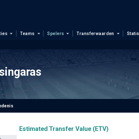
ties
Teams
Spelers
Transferwaarden
Stati
singaras
edenis
Estimated Transfer Value (ETV)