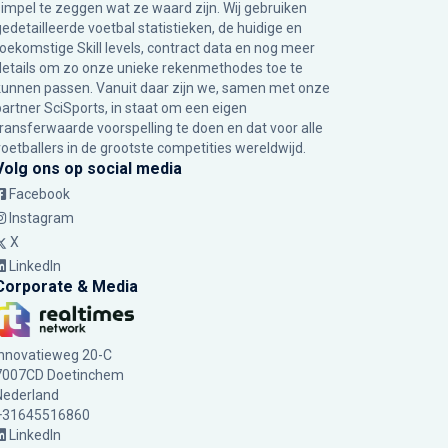
simpel te zeggen wat ze waard zijn. Wij gebruiken
gedetailleerde voetbal statistieken, de huidige en
toekomstige Skill levels, contract data en nog meer
details om zo onze unieke rekenmethodes toe te
kunnen passen. Vanuit daar zijn we, samen met onze
partner SciSports, in staat om een eigen
transferwaarde voorspelling te doen en dat voor alle
voetballers in de grootste competities wereldwijd.
Volg ons op social media
Facebook
Instagram
X
LinkedIn
Corporate & Media
Innovatieweg 20-C
7007CD Doetinchem
Nederland
+31645516860
LinkedIn