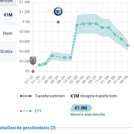
sfersom
€1M
Huur
Gratis
€1M
Transfersommen
Hoogste transfersom
€1.0M
ETV
Meeste waardevolle
etailleerde geschiedenis (3)