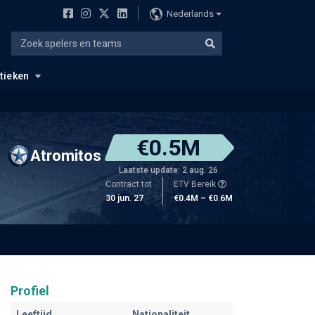
Nederlands
stieken
€0.5M
Atromitos
Laatste update: 2 aug. 26
Contract tot
ETV Bereik
30 jun. 27
€0.4M – €0.6M
Profiel
Leeftijd
Nationaliteit