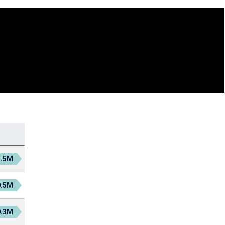
1.5M
0.5M
0.3M