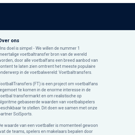
Over ons
Ons doel is simpel - We willen de nummer 1
meertalige voetbaltransfer bron van de wereld
worden, door alle voetbalfans een breed aanbod van
content te laten zien omtrent het meeste populaire
onderwerp in de voetbalwereld: Voetbaltransfers.
FootballTransfers (FT) is een project om voetbalfans
tegemoet te komen in de enorme interesse in de
voetbal transfermarkt en om realistische op
algoritme gebaseerde waarden van voetbalspelers
beschikbaar te stellen. Dit doen we samen met onze
partner
SciSports
.
De waarde van een voetballer is momenteel gewoon
wat de teams, spelers en makelaars bepalen door