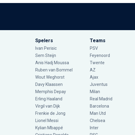
Spelers
Teams
Ivan Perisic
PSV
Sem Steijn
Feyenoord
Anis Hadj Moussa
Twente
Ruben van Bommel
AZ
Wout Weghorst
Ajax
Davy Klaassen
Juventus
Memphis Depay
Milan
Erling Haaland
Real Madrid
Virgil van Dijk
Barcelona
Frenkie de Jong
Man Utd
Lionel Messi
Chelsea
Kylian Mbappé
Inter