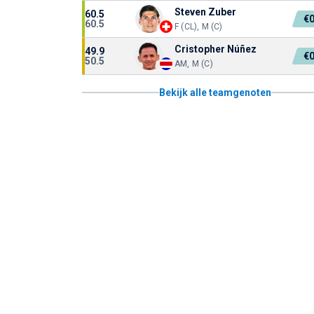
Steven Zuber
60.5
€
60.5
F (CL), M (C)
Cristopher Núñez
49.9
€
50.5
AM, M (C)
Bekijk alle teamgenoten