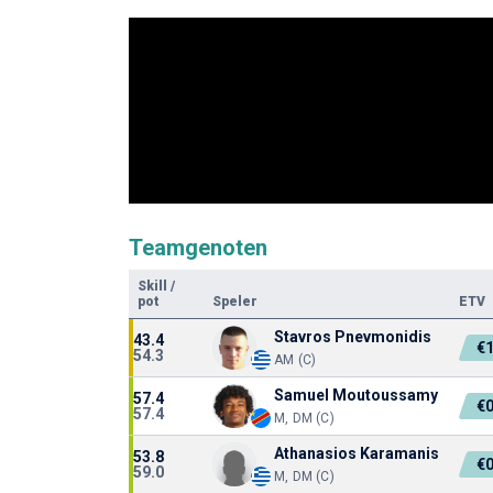
Teamgenoten
Skill
/
pot
Speler
ETV
Stavros Pnevmonidis
43.4
€
54.3
AM (C)
Samuel Moutoussamy
57.4
€
57.4
M, DM (C)
Athanasios Karamanis
53.8
€
59.0
M, DM (C)