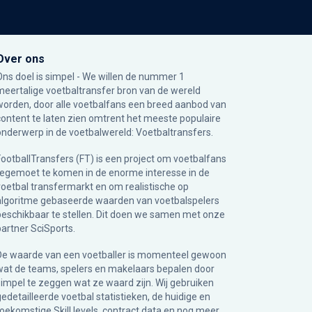
Over ons
Ons doel is simpel - We willen de nummer 1
meertalige voetbaltransfer bron van de wereld
worden, door alle voetbalfans een breed aanbod van
content te laten zien omtrent het meeste populaire
onderwerp in de voetbalwereld: Voetbaltransfers.
FootballTransfers (FT) is een project om voetbalfans
tegemoet te komen in de enorme interesse in de
voetbal transfermarkt en om realistische op
algoritme gebaseerde waarden van voetbalspelers
beschikbaar te stellen. Dit doen we samen met onze
partner
SciSports
.
De waarde van een voetballer is momenteel gewoon
wat de teams, spelers en makelaars bepalen door
simpel te zeggen wat ze waard zijn. Wij gebruiken
gedetailleerde voetbal statistieken, de huidige en
toekomstige Skill levels, contract data en nog meer