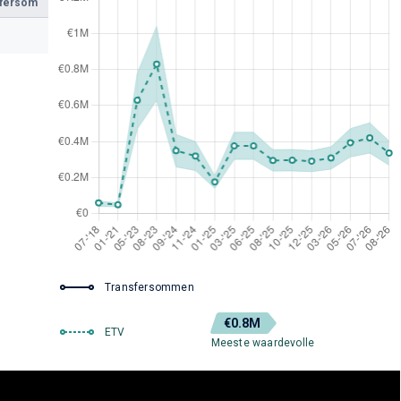
sfersom
Transfersommen
€0.8M
ETV
Meeste waardevolle