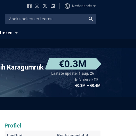
Nederlands
stieken
€0.3M
tih Karagumruk
Laatste update: 1 aug. 26
ETV Bereik
€0.3M – €0.4M
Profiel
Leeftijd
Beste speelstijl