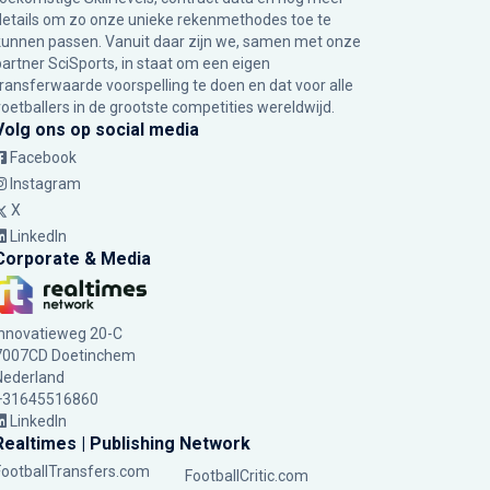
details om zo onze unieke rekenmethodes toe te
kunnen passen. Vanuit daar zijn we, samen met onze
partner SciSports, in staat om een eigen
transferwaarde voorspelling te doen en dat voor alle
voetballers in de grootste competities wereldwijd.
Volg ons op social media
Facebook
Instagram
X
LinkedIn
Corporate & Media
Innovatieweg 20-C
7007CD Doetinchem
Nederland
+31645516860
LinkedIn
Realtimes | Publishing Network
FootballTransfers.com
FootballCritic.com