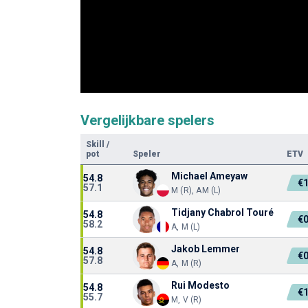
Vergelijkbare spelers
Skill
/
pot
Speler
ETV
Michael Ameyaw
54.8
€
57.1
M (R), AM (L)
Tidjany Chabrol Touré
54.8
€
58.2
A, M (L)
Jakob Lemmer
54.8
€
57.8
A, M (R)
Rui Modesto
54.8
€
55.7
M, V (R)