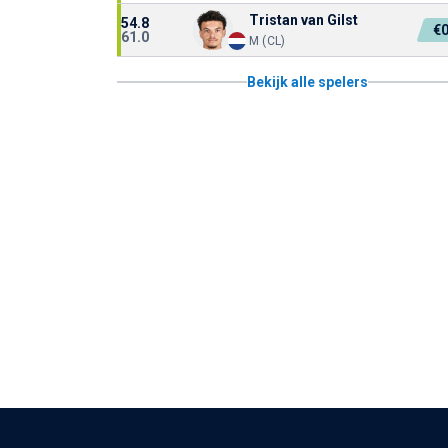
Tristan van Gilst
54.8
€
61.0
M (CL)
Bekijk alle spelers