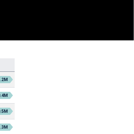
1.2M
0.4M
0.5M
1.3M