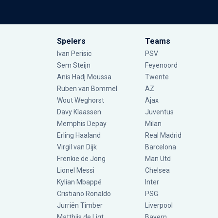
Spelers
Teams
Ivan Perisic
PSV
Sem Steijn
Feyenoord
Anis Hadj Moussa
Twente
Ruben van Bommel
AZ
Wout Weghorst
Ajax
Davy Klaassen
Juventus
Memphis Depay
Milan
Erling Haaland
Real Madrid
Virgil van Dijk
Barcelona
Frenkie de Jong
Man Utd
Lionel Messi
Chelsea
Kylian Mbappé
Inter
Cristiano Ronaldo
PSG
Jurriën Timber
Liverpool
Matthijs de Ligt
Bayern