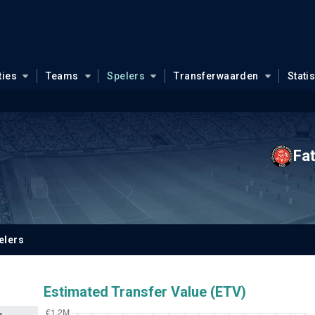
ties
Teams
Spelers
Transferwaarden
Stati
Fa
elers
Estimated Transfer Value (ETV)