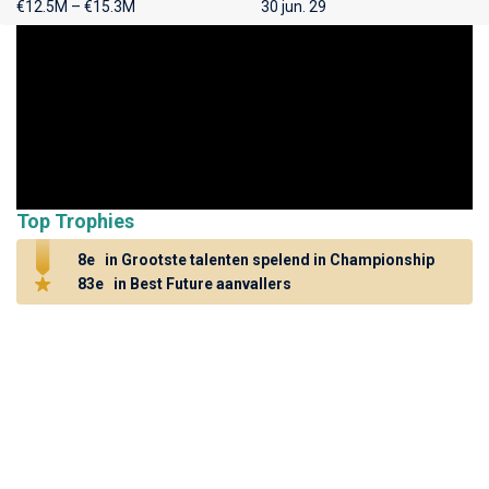
€12.5M – €15.3M
30 jun. 29
Top Trophies
8e
in Grootste talenten spelend in Championship
83e
in Best Future aanvallers