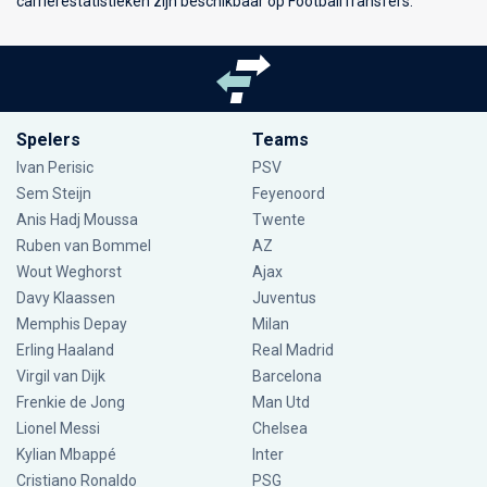
carrièrestatistieken zijn beschikbaar op FootballTransfers.
Spelers
Teams
Ivan Perisic
PSV
Sem Steijn
Feyenoord
Anis Hadj Moussa
Twente
Ruben van Bommel
AZ
Wout Weghorst
Ajax
Davy Klaassen
Juventus
Memphis Depay
Milan
Erling Haaland
Real Madrid
Virgil van Dijk
Barcelona
Frenkie de Jong
Man Utd
Lionel Messi
Chelsea
Kylian Mbappé
Inter
Cristiano Ronaldo
PSG