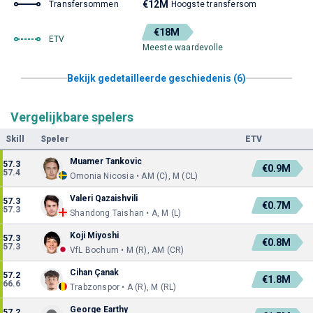
€12M
Transfersommen
Hoogste transfersom
€18M
ETV
Meeste waardevolle
Bekijk gedetailleerde geschiedenis (6)
Vergelijkbare spelers
Skill
Speler
ETV
Muamer Tankovic
57.3
€0.9M
57.4
Omonia Nicosia • AM (C), M (CL)
Valeri Qazaishvili
57.3
€0.7M
57.3
Shandong Taishan • A, M (L)
Koji Miyoshi
57.3
€0.8M
57.3
VfL Bochum • M (R), AM (CR)
Cihan Çanak
57.2
€1.8M
66.6
Trabzonspor • A (R), M (RL)
George Earthy
57.2