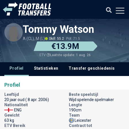
Tommy Watson
A (CL), M (L)
Skill: 55.2
Pot: 71.5
€13.9M
Laatste update: 1 aug. 26
ETV
Profiel
Statistieken
Transfer geschiedenis
V
Profiel
Leeftijd
Beste speelstijl
20 jaar oud ( 8 apr. 2006)
Wijd spelende spelmaker
Nationaliteit
Lengte
ENG
190cm
Gewicht
Team
63 kg
Leicester
ETV Bereik
Contract tot