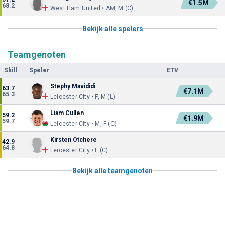
€1.5M
68.2
West Ham United • AM, M (C)
Bekijk alle spelers
Teamgenoten
Skill
Speler
ETV
Stephy Mavididi
63.7
€7.1M
65.3
Leicester City • F, M (L)
Liam Cullen
59.2
€1.9M
59.7
Leicester City • M, F (C)
Kirsten Otchere
42.9
64.8
Leicester City • F (C)
Bekijk alle teamgenoten