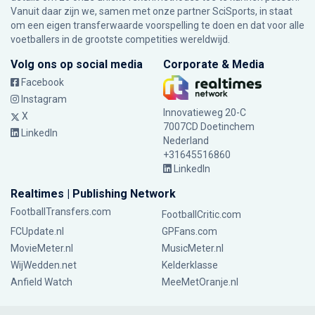
Vanuit daar zijn we, samen met onze partner SciSports, in staat
om een eigen transferwaarde voorspelling te doen en dat voor alle
voetballers in de grootste competities wereldwijd.
Volg ons op social media
Corporate & Media
Facebook
Instagram
Innovatieweg 20-C
X
7007CD Doetinchem
LinkedIn
Nederland
+31645516860
LinkedIn
Realtimes | Publishing Network
FootballTransfers.com
FootballCritic.com
FCUpdate.nl
GPFans.com
MovieMeter.nl
MusicMeter.nl
WijWedden.net
Kelderklasse
Anfield Watch
MeeMetOranje.nl