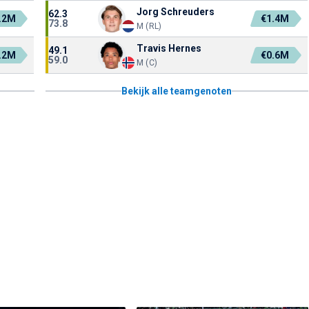
Jorg Schreuders
62.3
.2M
€1.4M
73.8
M (RL)
Travis Hernes
49.1
.2M
€0.6M
59.0
M (C)
Bekijk alle teamgenoten