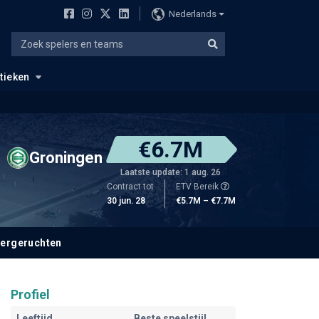
Nederlands
stieken
€6.7M
Groningen
Laatste update: 1 aug. 26
Contract tot
ETV Bereik
30 jun. 28
€5.7M – €7.7M
fergeruchten
Profiel
Leeftijd
Beste speelstijl