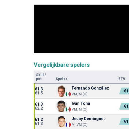
Vergelijkbare spelers
Skill
/
pot
Speler
ETV
Fernando González
61.3
€1
61.5
VM, M (C)
Iván Tona
61.3
€1
62.2
VM, M (C)
Jessy Deminguet
61.2
€1
61.3
M, VM (C)