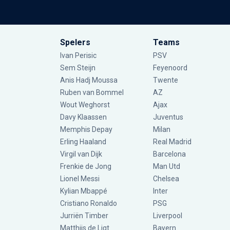
Spelers
Teams
Ivan Perisic
PSV
Sem Steijn
Feyenoord
Anis Hadj Moussa
Twente
Ruben van Bommel
AZ
Wout Weghorst
Ajax
Davy Klaassen
Juventus
Memphis Depay
Milan
Erling Haaland
Real Madrid
Virgil van Dijk
Barcelona
Frenkie de Jong
Man Utd
Lionel Messi
Chelsea
Kylian Mbappé
Inter
Cristiano Ronaldo
PSG
Jurriën Timber
Liverpool
Matthijs de Ligt
Bayern