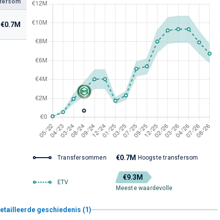
sfersom
€0.7M
€0.7M
Transfersommen
Hoogste transfersom
€9.3M
ETV
Meeste waardevolle
etailleerde geschiedenis (1)