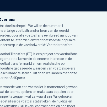
Over ons
Ons doel is simpel - We willen de nummer 1
meertalige voetbaltransfer bron van de wereld
worden, door alle voetbalfans een breed aanbod van
content te laten zien omtrent het meeste populaire
onderwerp in de voetbalwereld: Voetbaltransfers.
FootballTransfers (FT) is een project om voetbalfans
tegemoet te komen in de enorme interesse in de
voetbal transfermarkt en om realistische op
algoritme gebaseerde waarden van voetbalspelers
beschikbaar te stellen. Dit doen we samen met onze
partner
SciSports
.
De waarde van een voetballer is momenteel gewoon
wat de teams, spelers en makelaars bepalen door
simpel te zeggen wat ze waard zijn. Wij gebruiken
gedetailleerde voetbal statistieken, de huidige en
toekomstige Skill levels, contract data en nog meer