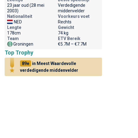
23 jaar oud (28 mei
Verdedigende
2003)
middenvelder
Nationaliteit
Voorkeurs voet
NED
Rechts
Lengte
Gewicht
178cm
74 kg
Team
ETV Bereik
Groningen
€5.7M – €7.7M
Top Trophy
89e
in Meest Waardevolle
verdedigende middenvelder