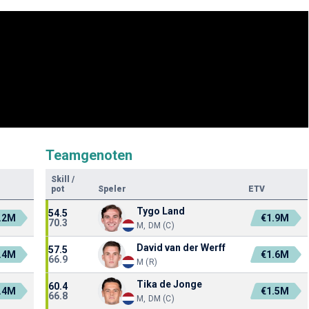
Teamgenoten
Skill
/
pot
Speler
ETV
Tygo Land
54.5
.2M
€1.9M
70.3
M, DM (C)
David van der Werff
57.5
.4M
€1.6M
66.9
M (R)
Tika de Jonge
60.4
.4M
€1.5M
66.8
M, DM (C)