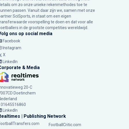
details om zo onze unieke rekenmethodes toe te
kunnen passen. Vanuit daar zijn we, samen met onze
partner SciSports, in staat om een eigen
transferwaarde voorspelling te doen en dat voor alle
voetballers in de grootste competities wereldwijd.
Volg ons op social media
Facebook
Instagram
X
LinkedIn
Corporate & Media
Innovatieweg 20-C
7007CD Doetinchem
Nederland
+31645516860
LinkedIn
Realtimes | Publishing Network
FootballTransfers.com
FootballCritic.com