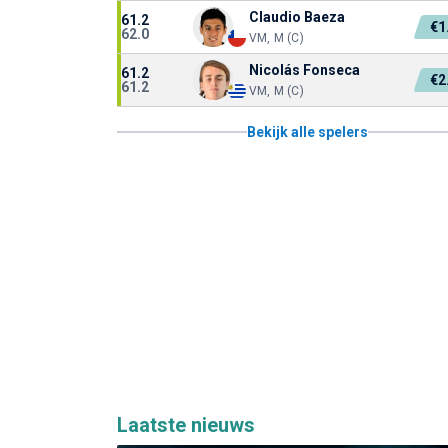
Claudio Baeza
61.2
€1
62.0
VM, M (C)
Nicolás Fonseca
61.2
€2
61.2
VM, M (C)
Bekijk alle spelers
Laatste nieuws