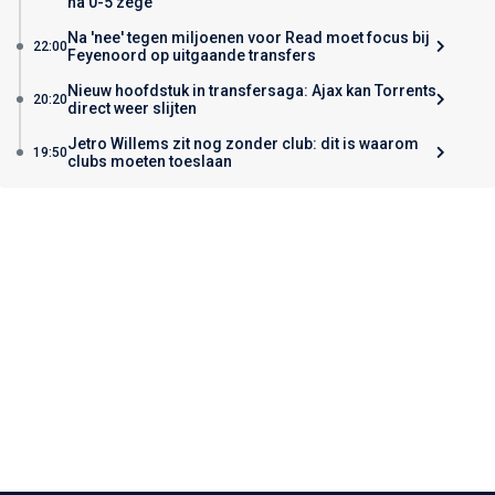
na 0-5 zege
Na 'nee' tegen miljoenen voor Read moet focus bij
22:00
Feyenoord op uitgaande transfers
Nieuw hoofdstuk in transfersaga: Ajax kan Torrents
20:20
direct weer slijten
Jetro Willems zit nog zonder club: dit is waarom
19:50
clubs moeten toeslaan