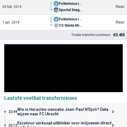
Politehnica Iasi
Huur
20 feb. 2019
Sportul Snagov
Politehnica Iasi
Huur
1 jan. 2018
CS Stiinta Miroslava
€0.4M
Totale transfersommen:
Laatste voetbal transfernieuws
Wie is Heracles-sensatie Jean-Paul N'Djoli? Data
22:49
wijzen naar FC Utrecht
Excelsior verkoopt uitblinker voor miljoenen direct
22:12