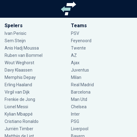
Spelers
Teams
Ivan Perisic
PSV
Sem Steijn
Feyenoord
Anis Hadj Moussa
Twente
Ruben van Bommel
AZ
Wout Weghorst
Ajax
Davy Klaassen
Juventus
Memphis Depay
Milan
Erling Haaland
Real Madrid
Virgil van Dijk
Barcelona
Frenkie de Jong
Man Utd
Lionel Messi
Chelsea
Kylian Mbappé
Inter
Cristiano Ronaldo
PSG
Jurriën Timber
Liverpool
Matthijs de Ligt
Bayern