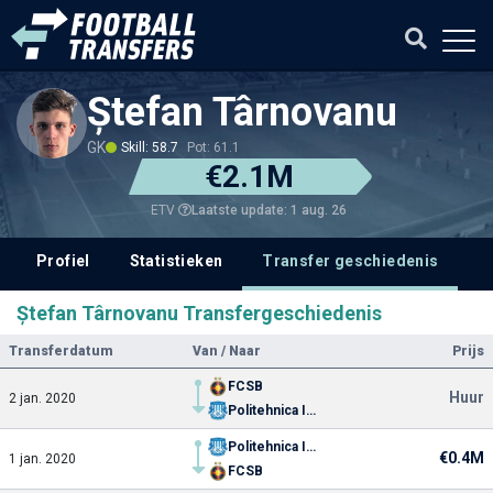
Ștefan Târnovanu
GK
Skill: 58.7
Pot: 61.1
€2.1M
Laatste update: 1 aug. 26
ETV
Profiel
Statistieken
Transfer geschiedenis
V
Ștefan Târnovanu Transfergeschiedenis
Transferdatum
Van / Naar
Prijs
FCSB
Huur
2 jan. 2020
Politehnica Iasi
Politehnica Iasi
€0.4M
1 jan. 2020
FCSB