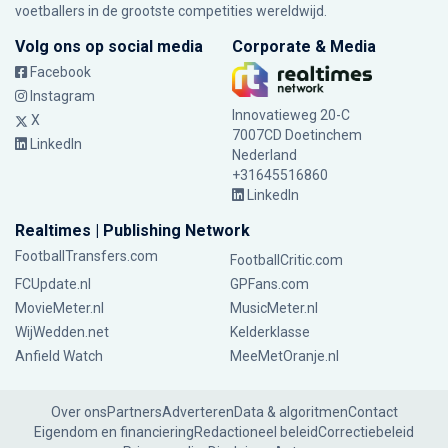
voetballers in de grootste competities wereldwijd.
Volg ons op social media
Corporate & Media
Facebook
Instagram
Innovatieweg 20-C
X
7007CD Doetinchem
LinkedIn
Nederland
+31645516860
LinkedIn
Realtimes | Publishing Network
FootballTransfers.com
FootballCritic.com
FCUpdate.nl
GPFans.com
MovieMeter.nl
MusicMeter.nl
WijWedden.net
Kelderklasse
Anfield Watch
MeeMetOranje.nl
Over ons
Partners
Adverteren
Data & algoritmen
Contact
Eigendom en financiering
Redactioneel beleid
Correctiebeleid