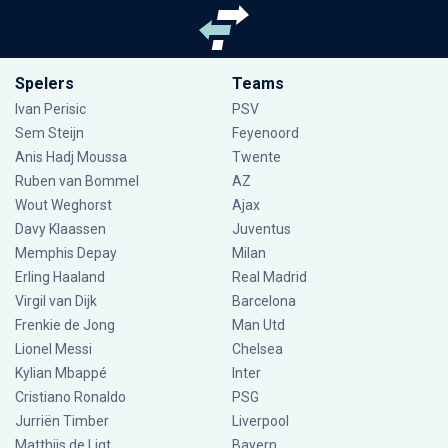
Spelers
Teams
Ivan Perisic
PSV
Sem Steijn
Feyenoord
Anis Hadj Moussa
Twente
Ruben van Bommel
AZ
Wout Weghorst
Ajax
Davy Klaassen
Juventus
Memphis Depay
Milan
Erling Haaland
Real Madrid
Virgil van Dijk
Barcelona
Frenkie de Jong
Man Utd
Lionel Messi
Chelsea
Kylian Mbappé
Inter
Cristiano Ronaldo
PSG
Jurriën Timber
Liverpool
Matthijs de Ligt
Bayern