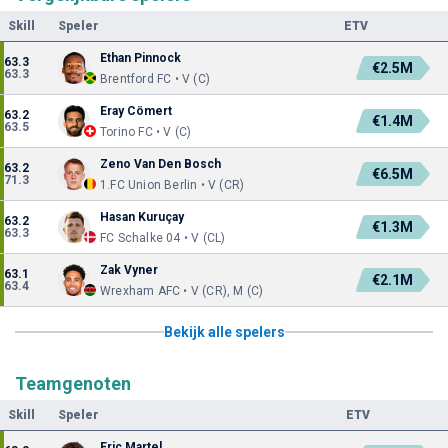
Skill
Speler
ETV
Ethan Pinnock
63.3
€2.5M
63.3
Brentford FC • V (C)
Eray Cömert
63.2
€1.4M
63.5
Torino FC • V (C)
Zeno Van Den Bosch
63.2
€6.5M
71.3
1.FC Union Berlin • V (CR)
Hasan Kuruçay
63.2
€1.3M
63.3
FC Schalke 04 • V (CL)
Zak Vyner
63.1
€2.1M
63.4
Wrexham AFC • V (CR), M (C)
Bekijk alle spelers
Teamgenoten
Skill
Speler
ETV
Eric Martel