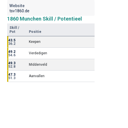
Website
tsv1860.de
1860 Munchen Skill / Potentieel
Skill /
Pot
Positie
43.5
Keepen
36.2
49.2
Verdedigen
54.6
49.3
Middenveld
52.8
47.3
Aanvallen
51.3