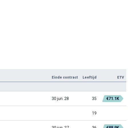
Einde contract
Leeftijd
ETV
30 jun. 28
35
€71.1K
19
30 jun. 27
36
€88.9K