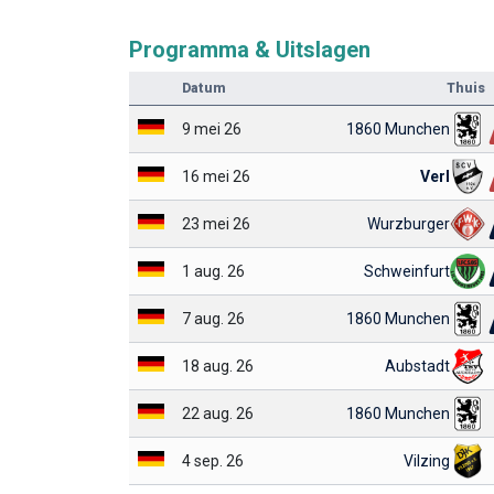
Programma & Uitslagen
Datum
Thuis
9 mei 26
1860 Munchen
16 mei 26
Verl
23 mei 26
Wurzburger
1 aug. 26
Schweinfurt
7 aug. 26
1860 Munchen
18 aug. 26
Aubstadt
22 aug. 26
1860 Munchen
4 sep. 26
Vilzing