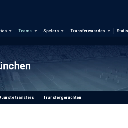
ties
Teams
Spelers
Transferwaarden
Stati
ünchen
Duurste transfers
Transfergeruchten