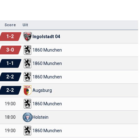
Score
Uit
1
-
2
Ingolstadt 04
3
-
0
1860 Munchen
1
-
1
1860 Munchen
2
-
2
1860 Munchen
2
-
2
Augsburg
19:00
1860 Munchen
18:00
Holstein
19:00
1860 Munchen