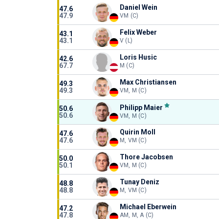
Daniel Wein
47.6
47.9
VM (C)
Felix Weber
43.1
43.1
V (L)
Loris Husic
42.6
67.7
M (C)
Max Christiansen
49.3
49.3
VM, M (C)
Philipp Maier
50.6
50.6
VM, M (C)
Quirin Moll
47.6
47.6
M, VM (C)
Thore Jacobsen
50.0
50.1
VM, M (C)
Tunay Deniz
48.8
48.8
M, VM (C)
Michael Eberwein
47.2
47.8
AM, M, A (C)