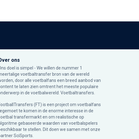
Over ons
Ons doel is simpel - We willen de nummer 1
meertalige voetbaltransfer bron van de wereld
worden, door alle voetbalfans een breed aanbod van
content te laten zien omtrent het meeste populaire
onderwerp in de voetbalwereld: Voetbaltransfers.
FootballTransfers (FT) is een project om voetbalfans
tegemoet te komen in de enorme interesse in de
voetbal transfermarkt en om realistische op
algoritme gebaseerde waarden van voetbalspelers
beschikbaar te stellen. Dit doen we samen met onze
partner
SciSports
.