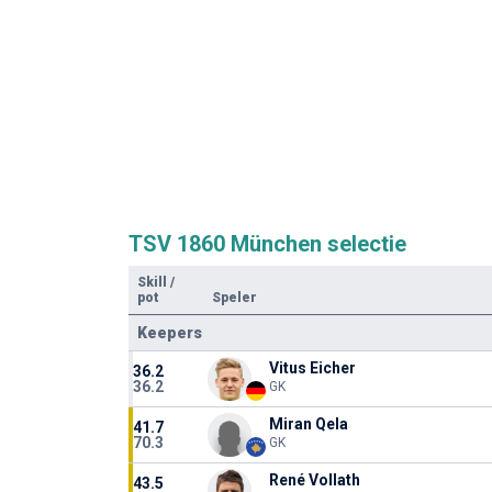
TSV 1860 München selectie
Skill
/
pot
Speler
Keepers
Vitus Eicher
36.2
36.2
GK
Miran Qela
41.7
70.3
GK
René Vollath
43.5