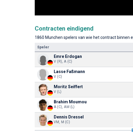
Contracten eindigend
1860 Munchen spelers van wie het contract binnen ee
Speler
Emre Erdogan
V (R), A (C)
Lasse Faßmann
V (C)
Moritz Seiffert
V (L)
Brahim Moumou
A (C), AM (L)
Dennis Dressel
VM, M (C)