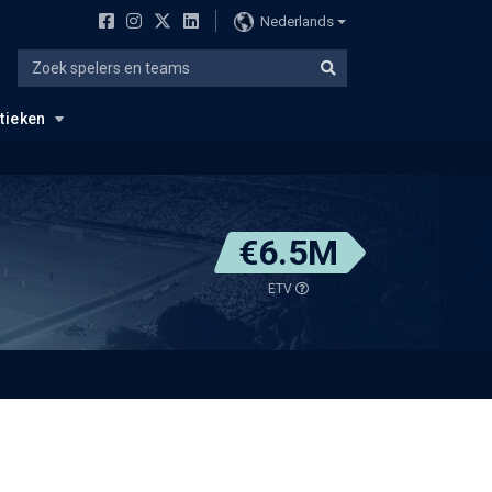
Nederlands
stieken
€6.5M
ETV