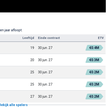
n jaar afloopt.
Leeftijd
Einde contract
ETV
19
30 jun. 27
€0.4M
20
30 jun. 27
€0.3M
25
30 jun. 27
€0.2M
25
30 jun. 27
€0.2M
27
30 jun. 27
€0.2M
Bekijk alle spelers