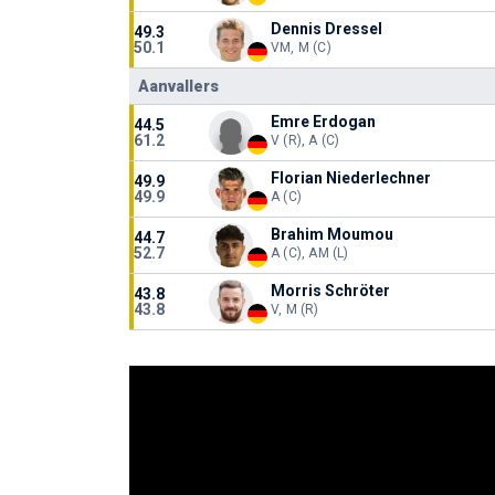
Dennis Dressel
49.3
50.1
VM, M (C)
Aanvallers
Emre Erdogan
44.5
61.2
V (R), A (C)
Florian Niederlechner
49.9
49.9
A (C)
Brahim Moumou
44.7
52.7
A (C), AM (L)
Morris Schröter
43.8
43.8
V, M (R)