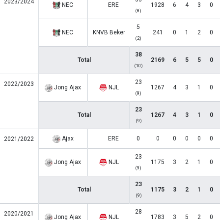
2023/2024
NEC
ERE
1928
6
4
3
0
(8)
5
NEC
KNVB Beker
241
0
1
2
0
(2)
38
Total
2169
6
5
5
0
(10)
23
2022/2023
Jong Ajax
NJL
1267
4
3
1
0
(9)
23
Total
1267
4
3
1
0
(9)
Ajax
ERE
0
0
0
0
0
0
2021/2022
23
Jong Ajax
NJL
1175
3
2
1
0
(9)
23
Total
1175
3
2
1
0
(9)
28
2020/2021
Jong Ajax
NJL
1783
3
5
2
0