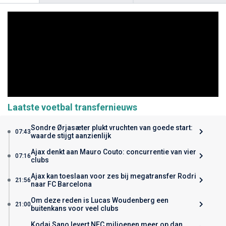
Laatste voetbal transfernieuws
Sondre Ørjasæter plukt vruchten van goede start:
07:43
waarde stijgt aanzienlijk
Ajax denkt aan Mauro Couto: concurrentie van vier
07:16
clubs
Ajax kan toeslaan voor zes bij megatransfer Rodri
21:56
naar FC Barcelona
Om deze reden is Lucas Woudenberg een
21:00
buitenkans voor veel clubs
Kodai Sano levert NEC miljoenen meer op dan