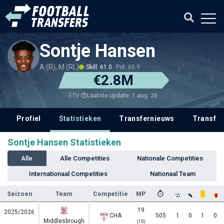
Sontje Hansen
A (R), M (RL)
Skill: 61.0
Pot: 65.9
€2.8M
Laatste update: 1 aug. 26
ETV
Profiel
Statistieken
Transfernieuws
Transfer
Sontje Hansen Statistieken
Alle
Alle Competities
Nationale Competities
Internationaal Competities
Nationaal Team
Seizoen
Team
Competitie
MP
19
2025/2026
CHA
505
1
0
1
0
Middlesbrough
(15)