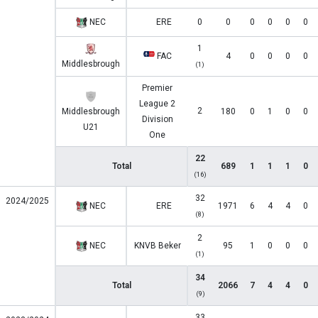
NEC
ERE
0
0
0
0
0
0
1
FAC
4
0
0
0
0
Middlesbrough
(1)
Premier
League 2
2
Middlesbrough
180
0
1
0
0
Division
U21
One
22
Total
689
1
1
1
0
(16)
32
2024/2025
NEC
ERE
1971
6
4
4
0
(8)
2
NEC
KNVB Beker
95
1
0
0
0
(1)
34
Total
2066
7
4
4
0
(9)
33