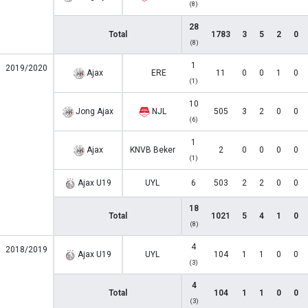
(8)
28
Total
1783
3
5
2
0
(8)
1
2019/2020
Ajax
ERE
11
0
0
1
0
(1)
10
Jong Ajax
NJL
505
3
2
0
0
(6)
1
Ajax
KNVB Beker
2
0
0
0
0
(1)
Ajax U19
UYL
6
503
2
2
0
0
18
Total
1021
5
4
1
0
(8)
4
2018/2019
Ajax U19
UYL
104
1
1
0
0
(3)
4
Total
104
1
1
0
0
(3)