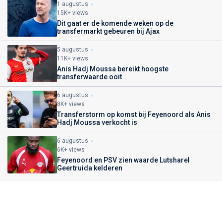
1 augustus
15K+ views
Dit gaat er de komende weken op de
transfermarkt gebeuren bij Ajax
5 augustus
11K+ views
Anis Hadj Moussa bereikt hoogste
transferwaarde ooit
6 augustus
8K+ views
Transferstorm op komst bij Feyenoord als Anis
Hadj Moussa verkocht is
6 augustus
6K+ views
Feyenoord en PSV zien waarde Lutsharel
Geertruida kelderen