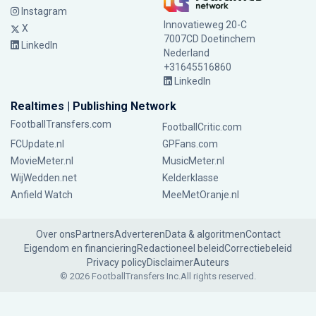
Instagram
Innovatieweg 20-C
X
7007CD Doetinchem
LinkedIn
Nederland
+31645516860
LinkedIn
Realtimes | Publishing Network
FootballTransfers.com
FootballCritic.com
FCUpdate.nl
GPFans.com
MovieMeter.nl
MusicMeter.nl
WijWedden.net
Kelderklasse
Anfield Watch
MeeMetOranje.nl
Over ons
Partners
Adverteren
Data & algoritmen
Contact
Eigendom en financiering
Redactioneel beleid
Correctiebeleid
Privacy policy
Disclaimer
Auteurs
© 2026 FootballTransfers Inc.
All rights reserved.