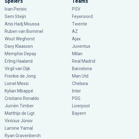
Spelers
Teams
Ivan Perisic
PSV
Sem Steijn
Feyenoord
Anis Hadj Moussa
Twente
Ruben van Bommel
AZ
Wout Weghorst
Ajax
Davy Klaassen
Juventus
Memphis Depay
Milan
Erling Haaland
Real Madrid
Virgil van Dijk
Barcelona
Frenkie de Jong
Man Utd
Lionel Messi
Chelsea
Kylian Mbappé
Inter
Cristiano Ronaldo
PSG
Jurriën Timber
Liverpool
Matthijs de Ligt
Bayern
Vinícius Júnior
Lamine Yamal
Ryan Gravenberch