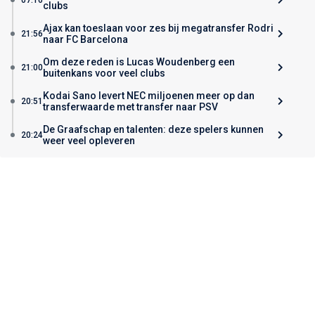
clubs
Ajax kan toeslaan voor zes bij megatransfer Rodri
21:56
naar FC Barcelona
Om deze reden is Lucas Woudenberg een
21:00
buitenkans voor veel clubs
Kodai Sano levert NEC miljoenen meer op dan
20:51
transferwaarde met transfer naar PSV
De Graafschap en talenten: deze spelers kunnen
20:24
weer veel opleveren