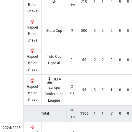
ILH
710
1
1
4
0
0
Be'er
(16)
Sheva
Hapoel
3
State Cup
300
0
0
2
0
0
Be'er
Sheva
Hapoel
Toto Cup
1
60
0
0
0
0
0
Be'er
Ligat Al
Sheva
UEFA
2
Hapoel
Europa
96
0
0
1
0
0
Be'er
(1)
Conference
Sheva
League
30
Total
1166
1
1
7
0
0
(17)
2024/2025