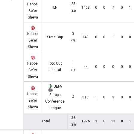
28
Hapoel
ILH
1468
0
0
7
0
1
Be'er
(12)
Sheva
3
Hapoel
State Cup
149
0
0
1
0
0
Be'er
(2)
Sheva
1
Hapoel
Toto Cup
44
0
0
0
0
0
Be'er
Ligat Al
(1)
Sheva
UEFA
Hapoel
Europa
4
315
1
0
3
0
0
Be'er
Conference
Sheva
League
36
Total
1976
1
0
11
0
1
(15)