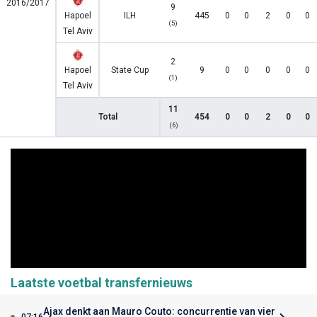
2016/2017
9
Hapoel
ILH
445
0
0
2
0
0
(5)
Tel Aviv
2
Hapoel
State Cup
9
0
0
0
0
0
(1)
Tel Aviv
11
Total
454
0
0
2
0
0
(6)
Laatste voetbal transfernieuws
Ajax denkt aan Mauro Couto: concurrentie van vier
07:16