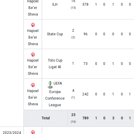
16
Hapoel
ILH
378
1
0
1
0
0
Be'er
(13)
Sheva
2
Hapoel
State Cup
96
0
0
0
0
0
Be'er
(2)
Sheva
Hapoel
Toto Cup
1
73
0
0
1
0
0
Be'er
Ligat Al
Sheva
UEFA
4
Hapoel
Europa
242
0
0
1
0
1
Be'er
(1)
Conference
Sheva
League
23
Total
789
1
0
3
0
1
(16)
2023/2024