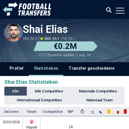
Shai Elias
VM, M (C)
Skill: 54.1
Pot: 55.1
€0.2M
Laatste update: 1 aug. 26
ETV
Profiel
Statistieken
Transfer geschiedenis
V
Shai Elias Statistieken
Alle
Alle Competities
Nationale Competities
Internationaal Competities
Nationaal Team
Seizoen
Team
Competitie
MP
2025/2026
24
Hapoel