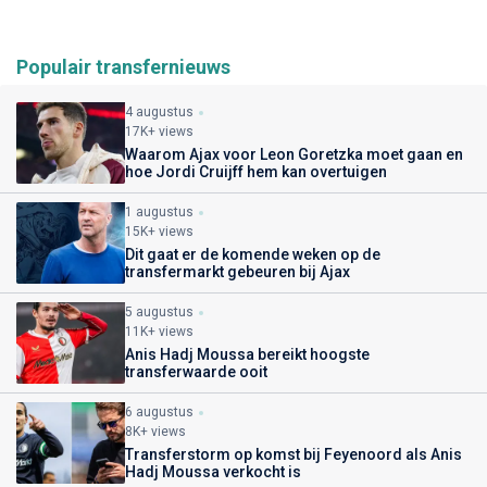
Populair transfernieuws
4 augustus
17K+ views
Waarom Ajax voor Leon Goretzka moet gaan en
hoe Jordi Cruijff hem kan overtuigen
1 augustus
15K+ views
Dit gaat er de komende weken op de
transfermarkt gebeuren bij Ajax
5 augustus
11K+ views
Anis Hadj Moussa bereikt hoogste
transferwaarde ooit
6 augustus
8K+ views
Transferstorm op komst bij Feyenoord als Anis
Hadj Moussa verkocht is