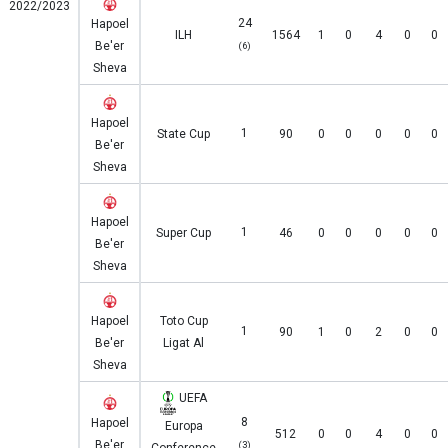
2022/2023
24
Hapoel
ILH
1564
1
0
4
0
0
Be'er
(6)
Sheva
Hapoel
1
State Cup
90
0
0
0
0
0
Be'er
Sheva
Hapoel
1
Super Cup
46
0
0
0
0
0
Be'er
Sheva
Hapoel
Toto Cup
1
90
1
0
2
0
0
Be'er
Ligat Al
Sheva
UEFA
8
Hapoel
Europa
512
0
0
4
0
0
Be'er
(3)