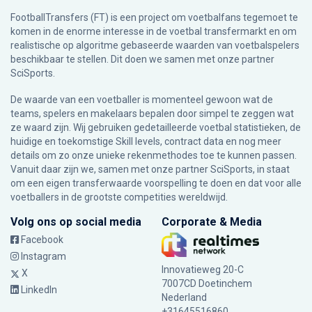
FootballTransfers (FT) is een project om voetbalfans tegemoet te
komen in de enorme interesse in de voetbal transfermarkt en om
realistische op algoritme gebaseerde waarden van voetbalspelers
beschikbaar te stellen. Dit doen we samen met onze partner
SciSports
.
De waarde van een voetballer is momenteel gewoon wat de
teams, spelers en makelaars bepalen door simpel te zeggen wat
ze waard zijn. Wij gebruiken gedetailleerde voetbal statistieken, de
huidige en toekomstige Skill levels, contract data en nog meer
details om zo onze unieke rekenmethodes toe te kunnen passen.
Vanuit daar zijn we, samen met onze partner SciSports, in staat
om een eigen transferwaarde voorspelling te doen en dat voor alle
voetballers in de grootste competities wereldwijd.
Volg ons op social media
Corporate & Media
Facebook
Instagram
Innovatieweg 20-C
X
7007CD Doetinchem
LinkedIn
Nederland
+31645516860