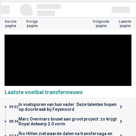
Eerste
Vorige
Volgende
Laatste
pagina
pagina
pagina
pagina
Laatste voetbal transfernieuws
In voetsporen van hun vader: Deze talenten hopen
09:02
op doorbraak bij Feyenoord
Marc Overmars bouwt aan groot project: zo krijgt
08:34
Royal Antwerp 2.0 vorm
Rio Hillen ziet waarde dalen na transfersaga en
07:44