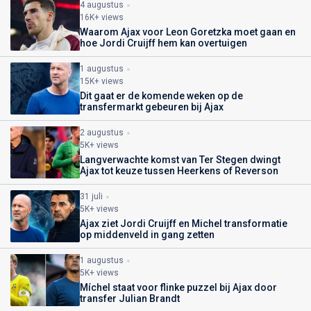
4 augustus
16K+ views
Waarom Ajax voor Leon Goretzka moet gaan en
hoe Jordi Cruijff hem kan overtuigen
1 augustus
15K+ views
Dit gaat er de komende weken op de
transfermarkt gebeuren bij Ajax
2 augustus
5K+ views
Langverwachte komst van Ter Stegen dwingt
Ajax tot keuze tussen Heerkens of Reverson
31 juli
5K+ views
Ajax ziet Jordi Cruijff en Michel transformatie
op middenveld in gang zetten
1 augustus
5K+ views
Míchel staat voor flinke puzzel bij Ajax door
transfer Julian Brandt