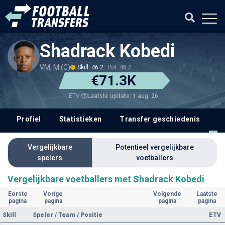
Shadrack Kobedi
VM, M (C)
Skill: 46.2
Pot: 46.2
€71.3K
Laatste update: 1 aug. 26
ETV
Profiel
Statistieken
Transfer geschiedenis
V
Vergelijkbare
Potentieel vergelijkbare
spelers
voetballers
Vergelijkbare voetballers met Shadrack Kobedi
Eerste
Vorige
Volgende
Laatste
pagina
pagina
pagina
pagina
Skill
Speler / Team / Positie
ETV