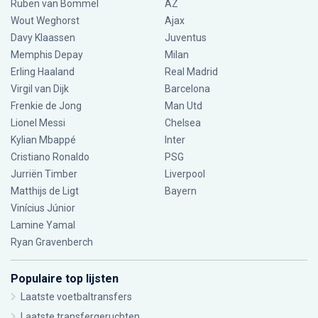
Ruben van Bommel
AZ
Wout Weghorst
Ajax
Davy Klaassen
Juventus
Memphis Depay
Milan
Erling Haaland
Real Madrid
Virgil van Dijk
Barcelona
Frenkie de Jong
Man Utd
Lionel Messi
Chelsea
Kylian Mbappé
Inter
Cristiano Ronaldo
PSG
Jurriën Timber
Liverpool
Matthijs de Ligt
Bayern
Vinícius Júnior
Lamine Yamal
Ryan Gravenberch
Populaire top lijsten
Laatste voetbaltransfers
Laatste transfergeruchten