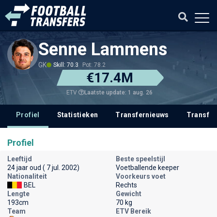
Senne Lammens
GK
Skill: 70.3
Pot: 78.2
€17.4M
Laatste update: 1 aug. 26
ETV
Profiel
Statistieken
Transfernieuws
Transfer
Profiel
Leeftijd
Beste speelstijl
24 jaar oud ( 7 jul. 2002)
Voetballende keeper
Nationaliteit
Voorkeurs voet
BEL
Rechts
Lengte
Gewicht
193cm
70 kg
Team
ETV Bereik