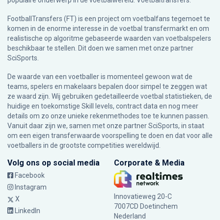
populaire onderwerp in de voetbalwereld: Voetbaltransfers.
FootballTransfers (FT) is een project om voetbalfans tegemoet te
komen in de enorme interesse in de voetbal transfermarkt en om
realistische op algoritme gebaseerde waarden van voetbalspelers
beschikbaar te stellen. Dit doen we samen met onze partner
SciSports
.
De waarde van een voetballer is momenteel gewoon wat de
teams, spelers en makelaars bepalen door simpel te zeggen wat
ze waard zijn. Wij gebruiken gedetailleerde voetbal statistieken, de
huidige en toekomstige Skill levels, contract data en nog meer
details om zo onze unieke rekenmethodes toe te kunnen passen.
Vanuit daar zijn we, samen met onze partner SciSports, in staat
om een eigen transferwaarde voorspelling te doen en dat voor alle
voetballers in de grootste competities wereldwijd.
Volg ons op social media
Corporate & Media
Facebook
Instagram
Innovatieweg 20-C
X
7007CD Doetinchem
LinkedIn
Nederland