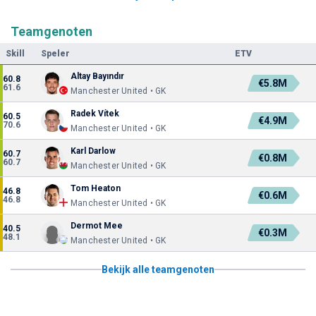
Teamgenoten
Skill
Speler
ETV
Altay Bayındır
60.8
€5.8M
61.6
Manchester United • GK
Radek Vítek
60.5
€4.9M
70.6
Manchester United • GK
Karl Darlow
60.7
€0.8M
60.7
Manchester United • GK
Tom Heaton
46.8
€0.6M
46.8
Manchester United • GK
Dermot Mee
40.5
€0.3M
48.1
Manchester United • GK
Bekijk alle teamgenoten