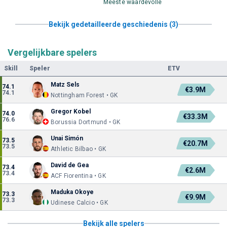
Meeste waardevolle
Bekijk gedetailleerde geschiedenis (3)
Vergelijkbare spelers
Skill
Speler
ETV
Matz Sels
74.1
€3.9M
74.1
Nottingham Forest • GK
Gregor Kobel
74.0
€33.3M
76.6
Borussia Dortmund • GK
Unai Simón
73.5
€20.7M
73.5
Athletic Bilbao • GK
David de Gea
73.4
€2.6M
73.4
ACF Fiorentina • GK
Maduka Okoye
73.3
€9.9M
73.3
Udinese Calcio • GK
Bekijk alle spelers