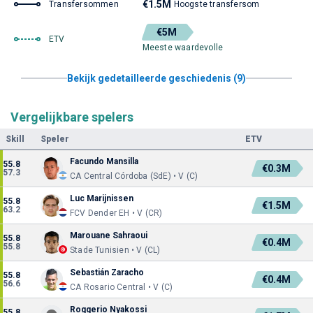
€1.5M
Transfersommen
Hoogste transfersom
€5M
ETV
Meeste waardevolle
Bekijk gedetailleerde geschiedenis (9)
Vergelijkbare spelers
Skill
Speler
ETV
Facundo Mansilla
55.8
€0.3M
57.3
CA Central Córdoba (SdE) • V (C)
Luc Marijnissen
55.8
€1.5M
63.2
FCV Dender EH • V (CR)
Marouane Sahraoui
55.8
€0.4M
55.8
Stade Tunisien • V (CL)
Sebastián Zaracho
55.8
€0.4M
56.6
CA Rosario Central • V (C)
Roggerio Nyakossi
55.8