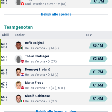
€1.7M
66.9
Oud-Heverlee Leuven • V (CL)
Bekijk alle spelers
Teamgenoten
Skill
Speler
ETV
Rafik Belghali
63.5
€5.1M
69.4
Hellas Verona • D, M (R)
Tobias Slotsager
55.3
€2.6M
69.8
Hellas Verona • D (CR)
Domagoj Bradarić
64.7
€1.7M
66.4
Hellas Verona • D, M (L)
Martin Frese
67.9
€1.6M
67.9
Hellas Verona • D (CL), M (L)
Nicolò Calabrese
56.7
€1.4M
67.8
Hellas Verona • D (CR)
Bekijk alle teamgenoten