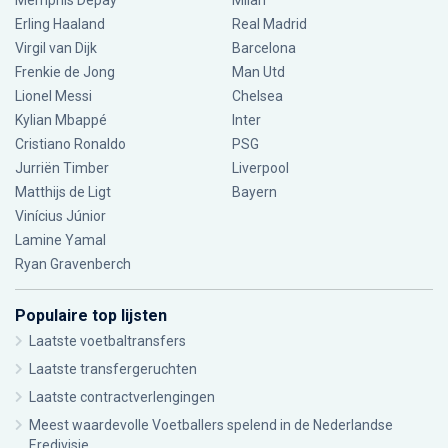
Memphis Depay
Milan
Erling Haaland
Real Madrid
Virgil van Dijk
Barcelona
Frenkie de Jong
Man Utd
Lionel Messi
Chelsea
Kylian Mbappé
Inter
Cristiano Ronaldo
PSG
Jurriën Timber
Liverpool
Matthijs de Ligt
Bayern
Vinícius Júnior
Lamine Yamal
Ryan Gravenberch
Populaire top lijsten
Laatste voetbaltransfers
Laatste transfergeruchten
Laatste contractverlengingen
Meest waardevolle Voetballers spelend in de Nederlandse
Eredivisie