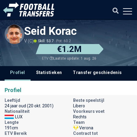
Seid Korac
V (C)
Skill: 53.7
Pot: 60.2
€1.2M
Laatste update: 1 aug. 26
ETV
Profiel
Statistieken
Transfer geschiedenis
V
Profiel
Leeftijd
Beste speelstijl
24 jaar oud (20 okt. 2001)
Libero
Nationaliteit
Voorkeurs voet
LUX
Rechts
Lengte
Team
191cm
Verona
ETV Bereik
Contract tot