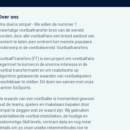
Over ons
Ons doel is simpel - We willen de nummer 1
meertalige voetbaltransfer bron van de wereld
worden, door alle voetbalfans een breed aanbod van
content te laten zien omtrent het meeste populaire
onderwerp in de voetbalwereld: Voetbaltransfers.
FootballTransfers (FT) is een project om voetbalfans
tegemoet te komen in de enorme interesse in de
voetbal transfermarkt en om realistische op
algoritme gebaseerde waarden van voetbalspelers
beschikbaar te stellen. Dit doen we samen met onze
partner
SciSports
.
De waarde van een voetballer is momenteel gewoon
wat de teams, spelers en makelaars bepalen door
simpel te zeggen wat ze waard zijn. Wij gebruiken
gedetailleerde voetbal statistieken, de huidige en
toekomstige Skill levels, contract data en nog meer
details om zo onze unieke rekenmethodes toe te