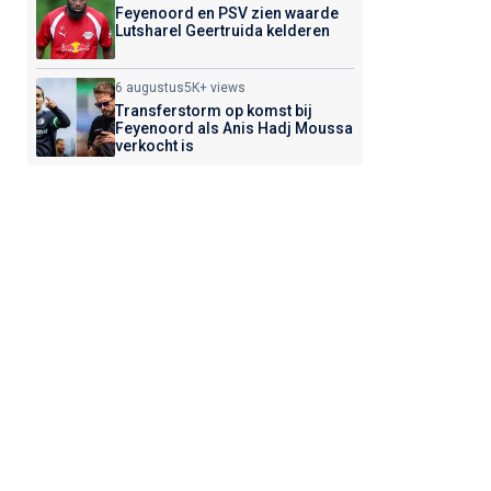
Feyenoord en PSV zien waarde
Lutsharel Geertruida kelderen
6 augustus
5K+ views
Transferstorm op komst bij
Feyenoord als Anis Hadj Moussa
verkocht is