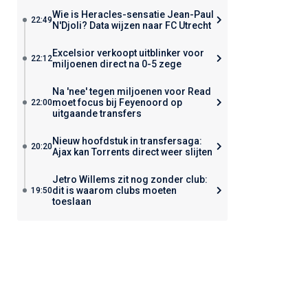
Wie is Heracles-sensatie Jean-Paul
22:49
N'Djoli? Data wijzen naar FC Utrecht
Excelsior verkoopt uitblinker voor
22:12
miljoenen direct na 0-5 zege
Na 'nee' tegen miljoenen voor Read
moet focus bij Feyenoord op
22:00
uitgaande transfers
Nieuw hoofdstuk in transfersaga:
20:20
Ajax kan Torrents direct weer slijten
Jetro Willems zit nog zonder club:
dit is waarom clubs moeten
19:50
toeslaan