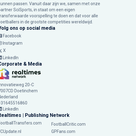
kunnen passen. Vanuit daar zijn we, samen met onze
partner SciSports, in staat om een eigen
transferwaarde voorspelling te doen en dat voor alle
voetballers in de grootste competities wereldwijd.
Volg ons op social media
Facebook
Instagram
X
LinkedIn
Corporate & Media
Innovatieweg 20-C
7007CD Doetinchem
Nederland
+31645516860
LinkedIn
Realtimes | Publishing Network
FootballTransfers.com
FootballCritic.com
FCUpdate.nl
GPFans.com