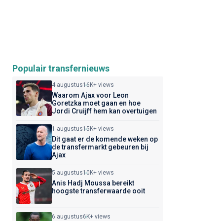
Populair transfernieuws
4 augustus
16K+ views
Waarom Ajax voor Leon
Goretzka moet gaan en hoe
Jordi Cruijff hem kan overtuigen
1 augustus
15K+ views
Dit gaat er de komende weken op
de transfermarkt gebeuren bij
Ajax
5 augustus
10K+ views
Anis Hadj Moussa bereikt
hoogste transferwaarde ooit
6 augustus
6K+ views