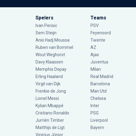
Spelers
Teams
Ivan Perisic
PSV
Sem Steijn
Feyenoord
Anis Hadj Moussa
Twente
Ruben van Bommel
AZ
Wout Weghorst
Ajax
Davy Klaassen
Juventus
Memphis Depay
Milan
Erling Haaland
Real Madrid
Virgil van Dijk
Barcelona
Frenkie de Jong
Man Utd
Lionel Messi
Chelsea
Kylian Mbappé
Inter
Cristiano Ronaldo
PSG
Jurriën Timber
Liverpool
Matthijs de Ligt
Bayern
Vinícius Júnior