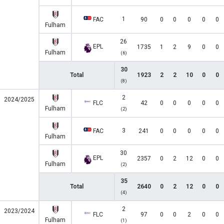
1
FAC
90
0
0
0
0
0
Fulham
26
EPL
1735
1
2
9
0
0
Fulham
(6)
30
Total
1923
2
2
10
0
0
(8)
2
2024/2025
FLC
42
0
0
0
0
0
Fulham
(2)
3
FAC
241
0
0
0
0
0
Fulham
30
EPL
2357
0
2
12
0
0
Fulham
(2)
35
Total
2640
0
2
12
0
0
(4)
2
2023/2024
FLC
97
0
0
2
0
0
Fulham
(1)