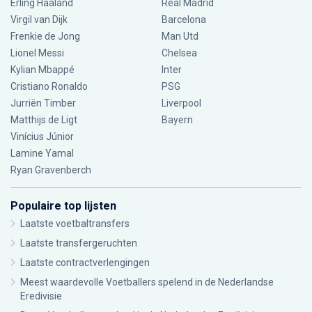
Erling Haaland
Real Madrid
Virgil van Dijk
Barcelona
Frenkie de Jong
Man Utd
Lionel Messi
Chelsea
Kylian Mbappé
Inter
Cristiano Ronaldo
PSG
Jurriën Timber
Liverpool
Matthijs de Ligt
Bayern
Vinícius Júnior
Lamine Yamal
Ryan Gravenberch
Populaire top lijsten
Laatste voetbaltransfers
Laatste transfergeruchten
Laatste contractverlengingen
Meest waardevolle Voetballers spelend in de Nederlandse
Eredivisie