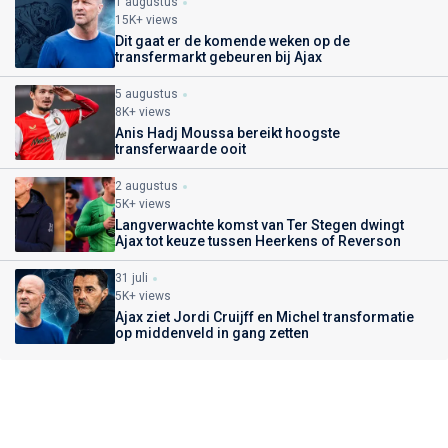
1 augustus
15K+ views
Dit gaat er de komende weken op de
transfermarkt gebeuren bij Ajax
5 augustus
8K+ views
Anis Hadj Moussa bereikt hoogste
transferwaarde ooit
2 augustus
5K+ views
Langverwachte komst van Ter Stegen dwingt
Ajax tot keuze tussen Heerkens of Reverson
31 juli
5K+ views
Ajax ziet Jordi Cruijff en Michel transformatie
op middenveld in gang zetten