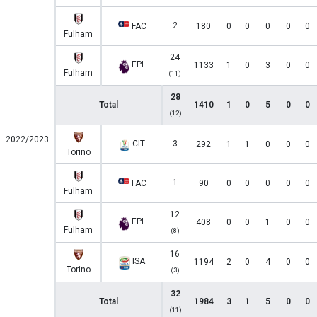
2
FAC
180
0
0
0
0
0
Fulham
24
EPL
1133
1
0
3
0
0
Fulham
(11)
28
Total
1410
1
0
5
0
0
(12)
2022/2023
CIT
3
292
1
1
0
0
0
Torino
1
FAC
90
0
0
0
0
0
Fulham
12
EPL
408
0
0
1
0
0
Fulham
(8)
16
ISA
1194
2
0
4
0
0
Torino
(3)
32
Total
1984
3
1
5
0
0
(11)