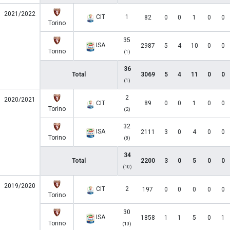
2021/2022
CIT
1
82
0
0
1
0
0
Torino
35
ISA
2987
5
4
10
0
0
Torino
(1)
36
Total
3069
5
4
11
0
0
(1)
2
2020/2021
CIT
89
0
0
1
0
0
Torino
(2)
32
ISA
2111
3
0
4
0
0
Torino
(8)
34
Total
2200
3
0
5
0
0
(10)
2019/2020
CIT
2
197
0
0
0
0
0
Torino
30
ISA
1858
1
1
5
0
1
Torino
(10)