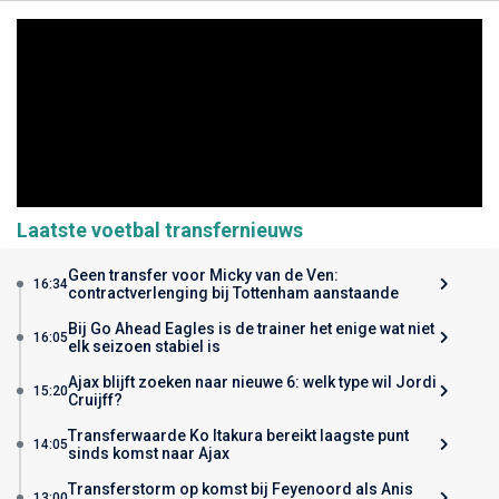
Laatste voetbal transfernieuws
Geen transfer voor Micky van de Ven:
16:34
contractverlenging bij Tottenham aanstaande
Bij Go Ahead Eagles is de trainer het enige wat niet
16:05
elk seizoen stabiel is
Ajax blijft zoeken naar nieuwe 6: welk type wil Jordi
15:20
Cruijff?
Transferwaarde Ko Itakura bereikt laagste punt
14:05
sinds komst naar Ajax
Transferstorm op komst bij Feyenoord als Anis
13:00