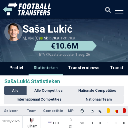
Saša Lukić
M, VM (C)
Skill: 70.9
Pot: 70.9
€10.6M
Laatste update: 1 aug. 26
ETV
Profiel
Statistieken
Transfernieuws
Transfer
Saša Lukić Statistieken
Alle
Alle Competities
Nationale Competities
Internationaal Competities
Nationaal Team
Seizoen
Team
Competitie
MP
3
2025/2026
FLC
98
1
0
1
0
0
Fulham
(2)