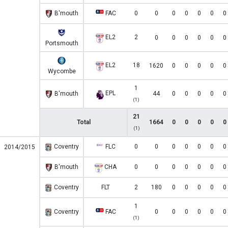
B'mouth
FAC
0
0
0
0
0
0
0
EL2
2
0
0
0
0
0
0
Portsmouth
EL2
18
1620
0
0
0
0
0
Wycombe
1
EPL
B'mouth
44
0
0
0
0
0
(1)
21
Total
1664
0
0
0
0
0
(1)
Coventry
FLC
0
0
0
0
0
0
0
2014/2015
B'mouth
CHA
0
0
0
0
0
0
0
Coventry
FLT
2
180
0
0
0
0
0
1
Coventry
FAC
0
0
0
0
0
0
(1)