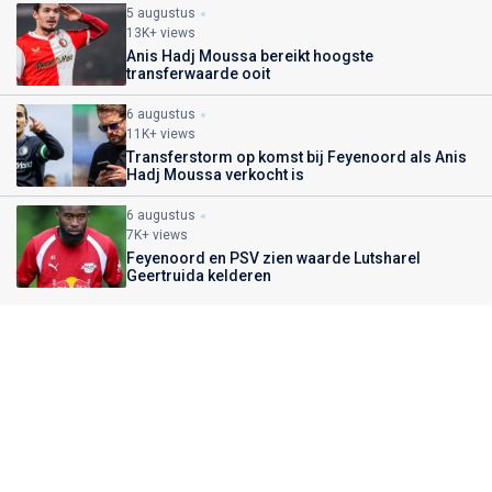
5 augustus
13K+ views
Anis Hadj Moussa bereikt hoogste
transferwaarde ooit
6 augustus
11K+ views
Transferstorm op komst bij Feyenoord als Anis
Hadj Moussa verkocht is
6 augustus
7K+ views
Feyenoord en PSV zien waarde Lutsharel
Geertruida kelderen