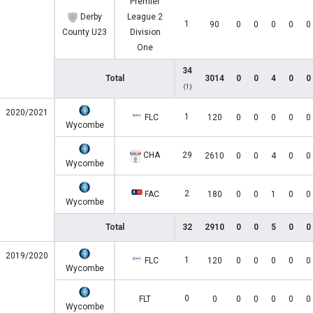
Premier
Derby
League 2
1
90
0
0
0
0
0
County U23
Division
One
34
Total
3014
0
0
4
0
0
(1)
2020/2021
1
FLC
120
0
0
0
0
0
Wycombe
CHA
29
2610
0
0
4
0
0
Wycombe
2
FAC
180
0
0
1
0
0
Wycombe
Total
32
2910
0
0
5
0
0
2019/2020
1
FLC
120
0
0
0
0
0
Wycombe
0
FLT
0
0
0
0
0
0
Wycombe