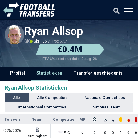
Ryan Allsop
GK
Skill: 56.7
Pot: 57.7
€0.4M
Laatste update: 2 aug. 26
ETV
Profiel
Statistieken
Transfer geschiedenis
V
Ryan Allsop Statistieken
Alle
Alle Competities
Nationale Competities
Internationaal Competities
Nationaal Team
Seizoen
Team
Competitie
MP
2025/2026
0
FLC
0
0
0
0
0
0
Birmingham