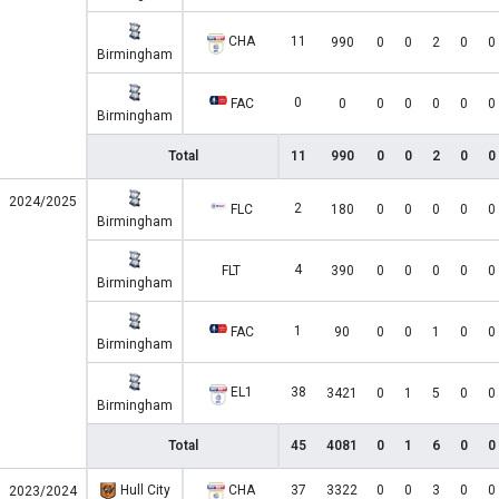
CHA
11
990
0
0
2
0
0
Birmingham
0
FAC
0
0
0
0
0
0
Birmingham
Total
11
990
0
0
2
0
0
2024/2025
2
FLC
180
0
0
0
0
0
Birmingham
4
FLT
390
0
0
0
0
0
Birmingham
1
FAC
90
0
0
1
0
0
Birmingham
EL1
38
3421
0
1
5
0
0
Birmingham
Total
45
4081
0
1
6
0
0
Hull City
CHA
37
3322
0
0
3
0
0
2023/2024