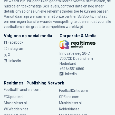
ze waard zijn. Wij gebruiken gedetailleerde voetbal statistieken, de
huidige en toekomstige Skill levels, contract data en nog meer
details om zo onze unieke rekenmethodes toe te kunnen passen.
Vanuit daar zijn we, samen met onze partner SciSports, in staat
om een eigen transferwaarde voorspelling te doen en dat voor alle
voetballers in de grootste competities wereldwijd.
Volg ons op social media
Corporate & Media
Facebook
Instagram
Innovatieweg 20-C
X
7007CD Doetinchem
LinkedIn
Nederland
+31645516860
LinkedIn
Realtimes | Publishing Network
FootballTransfers.com
FootballCritic.com
FCUpdate.nl
GPFans.com
MovieMeter.nl
MusicMeter.nl
WijWedden.net
Kelderklasse