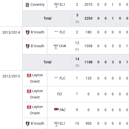
Coventry
EL1
2
2070
0
0
1
0
0
5
Total
2250
0
0
1
0
0
(1)
B'mouth
FLC
2
180
0
0
0
0
0
2013/2014
12
B'mouth
CHA
1008
0
0
3
0
1
(1)
14
Total
1188
0
0
3
0
1
(1)
Leyton
2012/2013
1
FLC
120
0
0
0
0
0
Orient
Leyton
1
FLT
0
0
0
0
0
0
Orient
Leyton
0
FAC
0
0
0
0
0
0
Orient
B'mouth
EL1
10
900
0
0
0
0
0