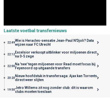
Laatste voetbal transfernieuws
Wie is Heracles-sensatie Jean-Paul N'Djoli? Data
22:49
wijzen naar FC Utrecht
Excelsior verkoopt uitblinker voor miljoenen direct
22:12
na 0-5 zege
Na 'nee' tegen miljoenen voor Read moet focus bij
22:00
Feyenoord op uitgaande transfers
Nieuw hoofdstuk in transfersaga: Ajax kan Torrents
20:20
direct weer slijten
Jetro Willems zit nog zonder club: dit is waarom
19:50
clubs moeten toeslaan