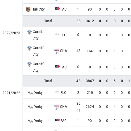
Hull City
FAC
1
90
0
0
0
0
0
Total
38
3412
0
0
3
0
0
Cardiff
2022/2023
0
FLC
0
0
0
0
0
0
City
Cardiff
CHA
43
3847
0
0
5
0
1
City
Cardiff
0
FAC
0
0
0
0
0
0
City
Total
43
3847
0
0
5
0
1
Derby
FLC
2
210
0
0
0
0
0
2021/2022
30
Derby
CHA
2624
0
0
4
0
0
(1)
Derby
FAC
1
90
0
0
0
0
0