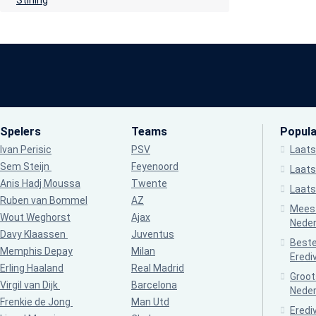
Stirling
Spelers
Teams
Populai
Ivan Perisic
PSV
Laats
Sem Steijn
Feyenoord
Laats
Anis Hadj Moussa
Twente
Laats
Ruben van Bommel
AZ
Meest
Wout Weghorst
Ajax
Neder
Davy Klaassen
Juventus
Beste
Memphis Depay
Milan
Erediv
Erling Haaland
Real Madrid
Groot
Virgil van Dijk
Barcelona
Neder
Frenkie de Jong
Man Utd
Eredi