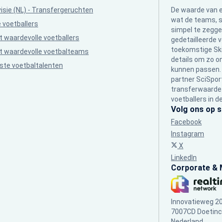
visie (NL) - Transfergeruchten
De waarde van 
wat de teams, s
 voetballers
simpel te zegge
 waardevolle voetballers
gedetailleerde v
toekomstige Ski
 waardevolle voetbalteams
details om zo o
ste voetbaltalenten
kunnen passen. 
partner SciSpor
transferwaarde v
voetballers in d
Volg ons op s
Facebook
Instagram
X
LinkedIn
Corporate & 
Innovatieweg 2
7007CD Doetin
Nederland