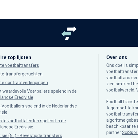
re top lijsten
Over ons
te voetbaltransfers
Ons doel is sim
voetbaltransfer
te transfergeruchten
voetbalfans een
te contractverlengingen
zien omtrent he
voetbalwereld: 
 waardevolle Voetballers spelend in de
landse Eredivisie
FootballTransfe
 Voetballers spelend in de Nederlandse
tegemoet te kom
isie
voetbal transfe
algoritme geba
ste voetbaltalenten spelend in de
beschikbaar te 
landse Eredivisie
partner
SciSpor
visie (NL) - Bevestigde transfers