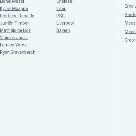
Lionel Messi
Chelsea
Eredi
Kylian Mbappé
Inter
Beste
Cristiano Ronaldo
PSG
Jurriën Timber
Liverpool
Meest
Matthijs de Ligt
Bayern
Meest
Vinícius Júnior
Groot
Lamine Yamal
Ryan Gravenberch