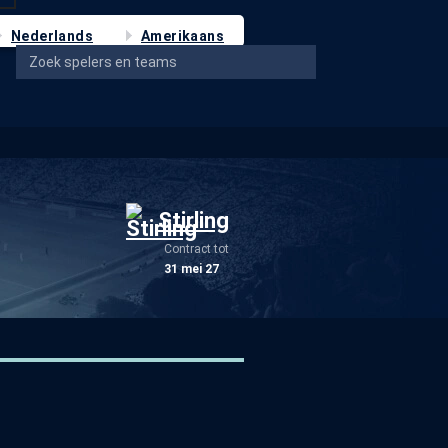
Nederlands
Amerikaans
Stirling
Contract tot
31 mei 27