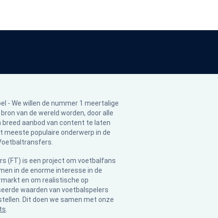
pel - We willen de nummer 1 meertalige
 bron van de wereld worden, door alle
 breed aanbod van content te laten
t meeste populaire onderwerp in de
Voetbaltransfers.
rs (FT) is een project om voetbalfans
en in de enorme interesse in de
rmarkt en om realistische op
seerde waarden van voetbalspelers
stellen. Dit doen we samen met onze
ts
.