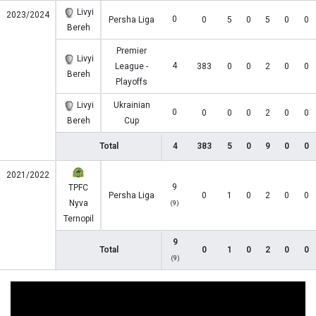
Livyi
2023/2024
0
Persha Liga
0
5
0
5
0
0
Bereh
Premier
Livyi
4
League -
383
0
0
2
0
0
Bereh
Playoffs
Livyi
Ukrainian
0
0
0
0
2
0
0
Bereh
Cup
Total
4
383
5
0
9
0
0
2021/2022
9
TPFC
Persha Liga
0
1
0
2
0
0
Nyva
(9)
Ternopil
9
Total
0
1
0
2
0
0
(9)