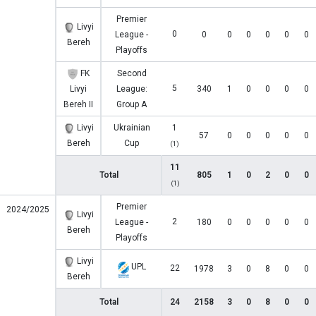
Premier
Livyi
0
League -
0
0
0
0
0
0
Bereh
Playoffs
FK
Second
5
Livyi
League:
340
1
0
0
0
0
Bereh II
Group A
Livyi
Ukrainian
1
57
0
0
0
0
0
Bereh
Cup
(1)
11
Total
805
1
0
2
0
0
(1)
Premier
2024/2025
Livyi
2
League -
180
0
0
0
0
0
Bereh
Playoffs
Livyi
UPL
22
1978
3
0
8
0
0
Bereh
Total
24
2158
3
0
8
0
0