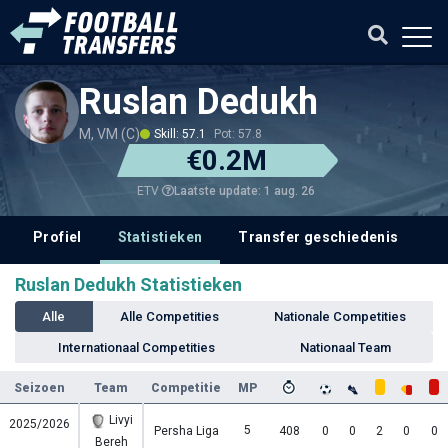
Ruslan Dedukh
M, VM (C)
Skill: 57.1
Pot: 57.8
€0.2M
Laatste update: 1 aug. 26
ETV
Profiel
Statistieken
Transfer geschiedenis
V
Ruslan Dedukh Statistieken
Alle
Alle Competities
Nationale Competities
Internationaal Competities
Nationaal Team
Seizoen
Team
Competitie
MP
Livyi
2025/2026
5
Persha Liga
408
0
0
2
0
0
Bereh