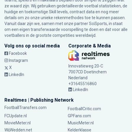
teams, spelers en makelaars bepalen door simpel te zeggen wat
ze waard zijn. Wij gebruiken gedetailleerde voetbal statistieken, de
huidige en toekomstige Skill levels, contract data en nog meer
details om zo onze unieke rekenmethodes toe te kunnen passen.
Vanuit daar zijn we, samen met onze partner SciSports, in staat
om een eigen transferwaarde voorspelling te doen en dat voor alle
voetballers in de grootste competities wereldwijd.
Volg ons op social media
Corporate & Media
Facebook
Instagram
Innovatieweg 20-C
X
7007CD Doetinchem
LinkedIn
Nederland
+31645516860
LinkedIn
Realtimes | Publishing Network
FootballTransfers.com
FootballCritic.com
FCUpdate.nl
GPFans.com
MovieMeter.nl
MusicMeter.nl
WijWedden.net
Kelderklasse