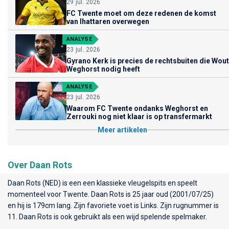
29 jul. 2026
FC Twente moet om deze redenen de komst
van Ihattaren overwegen
ANALYSE
23 jul. 2026
Gyrano Kerk is precies de rechtsbuiten die Wout
Weghorst nodig heeft
ANALYSE
23 jul. 2026
Waarom FC Twente ondanks Weghorst en
Zerrouki nog niet klaar is op transfermarkt
Meer artikelen
Over Daan Rots
Daan Rots (NED) is een een klassieke vleugelspits en speelt
momenteel voor
Twente
. Daan Rots is 25 jaar oud (2001/07/25)
en hij is 179cm lang. Zijn favoriete voet is Links. Zijn rugnummer is
11. Daan Rots is ook gebruikt als een wijd spelende spelmaker.