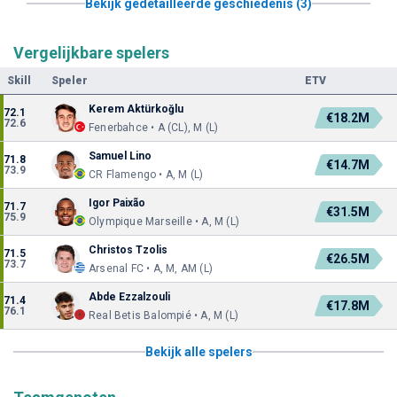
Bekijk gedetailleerde geschiedenis (3)
Vergelijkbare spelers
Skill
Speler
ETV
Kerem Aktürkoğlu
72.1
€18.2M
72.6
Fenerbahce • A (CL), M (L)
Samuel Lino
71.8
€14.7M
73.9
CR Flamengo • A, M (L)
Igor Paixão
71.7
€31.5M
75.9
Olympique Marseille • A, M (L)
Christos Tzolis
71.5
€26.5M
73.7
Arsenal FC • A, M, AM (L)
Abde Ezzalzouli
71.4
€17.8M
76.1
Real Betis Balompié • A, M (L)
Bekijk alle spelers