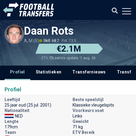
Daan Rots
A, M (R)
Skill: 68.7
Pot: 73.5
€2.1M
Laatste update: 1 aug. 26
ETV
Profiel
Statistieken
Transfernieuws
Transfer
Profiel
Leeftijd
Beste speelstijl
25 jaar oud (25 jul. 2001)
Klassieke vleugelspits
Nationaliteit
Voorkeurs voet
NED
Links
Lengte
Gewicht
179cm
71 kg
Team
ETV Bereik