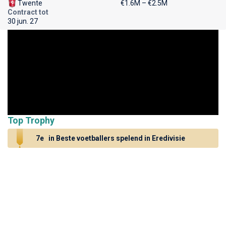
Twente
€1.6M – €2.5M
Contract tot
30 jun. 27
Top Trophy
7e
in Beste voetballers spelend in Eredivisie