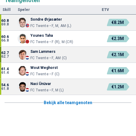
Teamgenoten
Skill
Speler
ETV
Sondre Ørjasæter
60.8
€8.2M
69.8
FC Twente • F, M, AM (L)
Younes Taha
60.6
€2.3M
66.8
FC Twente • F (R), M (CR)
Sam Lammers
62.7
€2.1M
62.7
FC Twente • F, AM (C)
Wout Weghorst
61.4
€1.6M
61.4
FC Twente • F (C)
Naci Ünüvar
54.6
€1.2M
61.8
FC Twente • F, M (L)
Bekijk alle teamgenoten