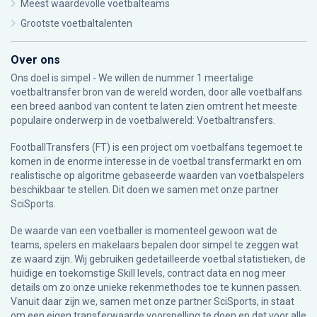
Meest waardevolle voetbalteams
Grootste voetbaltalenten
Over ons
Ons doel is simpel - We willen de nummer 1 meertalige
voetbaltransfer bron van de wereld worden, door alle voetbalfans
een breed aanbod van content te laten zien omtrent het meeste
populaire onderwerp in de voetbalwereld: Voetbaltransfers.
FootballTransfers (FT) is een project om voetbalfans tegemoet te
komen in de enorme interesse in de voetbal transfermarkt en om
realistische op algoritme gebaseerde waarden van voetbalspelers
beschikbaar te stellen. Dit doen we samen met onze partner
SciSports
.
De waarde van een voetballer is momenteel gewoon wat de
teams, spelers en makelaars bepalen door simpel te zeggen wat
ze waard zijn. Wij gebruiken gedetailleerde voetbal statistieken, de
huidige en toekomstige Skill levels, contract data en nog meer
details om zo onze unieke rekenmethodes toe te kunnen passen.
Vanuit daar zijn we, samen met onze partner SciSports, in staat
om een eigen transferwaarde voorspelling te doen en dat voor alle