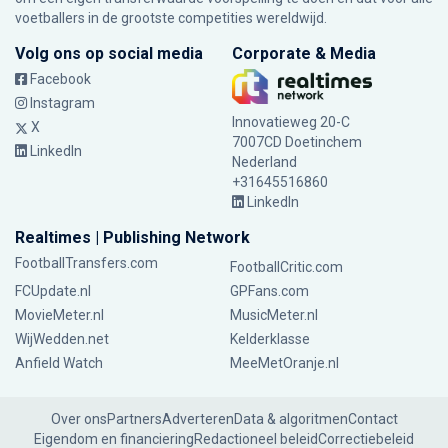
voetballers in de grootste competities wereldwijd.
Volg ons op social media
Corporate & Media
Facebook
Instagram
Innovatieweg 20-C
X
7007CD Doetinchem
LinkedIn
Nederland
+31645516860
LinkedIn
Realtimes | Publishing Network
FootballTransfers.com
FootballCritic.com
FCUpdate.nl
GPFans.com
MovieMeter.nl
MusicMeter.nl
WijWedden.net
Kelderklasse
Anfield Watch
MeeMetOranje.nl
Over ons
Partners
Adverteren
Data & algoritmen
Contact
Eigendom en financiering
Redactioneel beleid
Correctiebeleid