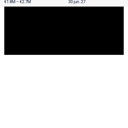
€1.8M – €2.7M
30 jun. 27