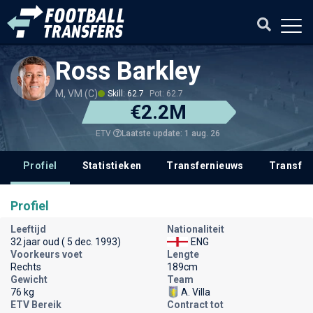
Ross Barkley
M, VM (C)
Skill: 62.7
Pot: 62.7
€2.2M
Laatste update: 1 aug. 26
ETV
Profiel
Statistieken
Transfernieuws
Transfer
Profiel
Leeftijd
Nationaliteit
32 jaar oud ( 5 dec. 1993)
ENG
Voorkeurs voet
Lengte
Rechts
189cm
Gewicht
Team
76 kg
A. Villa
ETV Bereik
Contract tot