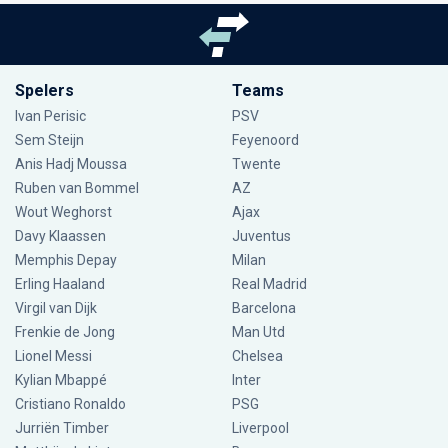
Spelers
Teams
Ivan Perisic
PSV
Sem Steijn
Feyenoord
Anis Hadj Moussa
Twente
Ruben van Bommel
AZ
Wout Weghorst
Ajax
Davy Klaassen
Juventus
Memphis Depay
Milan
Erling Haaland
Real Madrid
Virgil van Dijk
Barcelona
Frenkie de Jong
Man Utd
Lionel Messi
Chelsea
Kylian Mbappé
Inter
Cristiano Ronaldo
PSG
Jurriën Timber
Liverpool