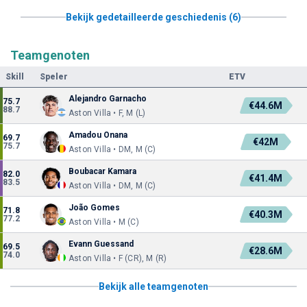
Bekijk gedetailleerde geschiedenis (6)
Teamgenoten
Skill
Speler
ETV
Alejandro Garnacho
75.7
€44.6M
88.7
Aston Villa • F, M (L)
Amadou Onana
69.7
€42M
75.7
Aston Villa • DM, M (C)
Boubacar Kamara
82.0
€41.4M
83.5
Aston Villa • DM, M (C)
João Gomes
71.8
€40.3M
77.2
Aston Villa • M (C)
Evann Guessand
69.5
€28.6M
74.0
Aston Villa • F (CR), M (R)
Bekijk alle teamgenoten