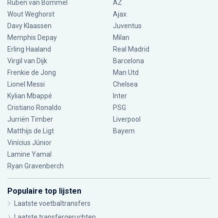
Ruben van Bommel
AZ
Wout Weghorst
Ajax
Davy Klaassen
Juventus
Memphis Depay
Milan
Erling Haaland
Real Madrid
Virgil van Dijk
Barcelona
Frenkie de Jong
Man Utd
Lionel Messi
Chelsea
Kylian Mbappé
Inter
Cristiano Ronaldo
PSG
Jurriën Timber
Liverpool
Matthijs de Ligt
Bayern
Vinícius Júnior
Lamine Yamal
Ryan Gravenberch
Populaire top lijsten
Laatste voetbaltransfers
Laatste transfergeruchten