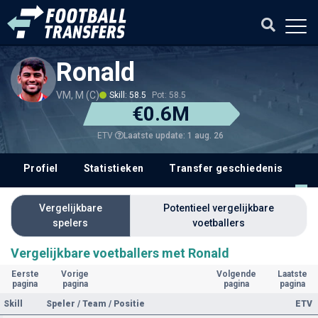
Ronald
VM, M (C)
Skill: 58.5
Pot: 58.5
€0.6M
Laatste update: 1 aug. 26
ETV
Profiel
Statistieken
Transfer geschiedenis
V
Vergelijkbare
Potentieel vergelijkbare
spelers
voetballers
Vergelijkbare voetballers met Ronald
Eerste
Vorige
Volgende
Laatste
pagina
pagina
pagina
pagina
Skill
Speler / Team / Positie
ETV