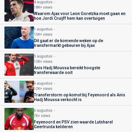
4 augustus
18K+ views
Waarom Ajax voor Leon Goretzka moet gaan en
hoe Jordi Cruijff hem kan overtuigen
1 augustus
15K+ views
Dit gaat er de komende weken op de
transfermarkt gebeuren bij Ajax
5 augustus
13K+ views
Anis Hadj Moussa bereikt hoogste
transferwaarde ooit
6 augustus
12K+ views
Transferstorm op komst bij Feyenoord als Anis
Hadj Moussa verkocht is
6 augustus
7K+ views
Feyenoord en PSV zien waarde Lutsharel
Geertruida kelderen