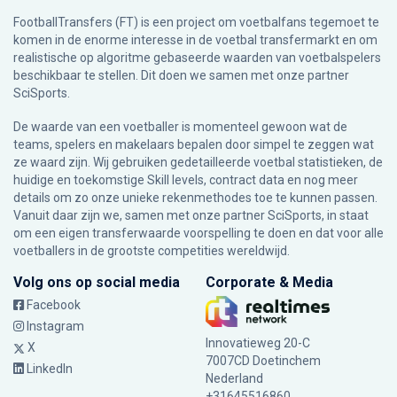
FootballTransfers (FT) is een project om voetbalfans tegemoet te
komen in de enorme interesse in de voetbal transfermarkt en om
realistische op algoritme gebaseerde waarden van voetbalspelers
beschikbaar te stellen. Dit doen we samen met onze partner
SciSports
.
De waarde van een voetballer is momenteel gewoon wat de
teams, spelers en makelaars bepalen door simpel te zeggen wat
ze waard zijn. Wij gebruiken gedetailleerde voetbal statistieken, de
huidige en toekomstige Skill levels, contract data en nog meer
details om zo onze unieke rekenmethodes toe te kunnen passen.
Vanuit daar zijn we, samen met onze partner SciSports, in staat
om een eigen transferwaarde voorspelling te doen en dat voor alle
voetballers in de grootste competities wereldwijd.
Volg ons op social media
Corporate & Media
Facebook
Instagram
Innovatieweg 20-C
X
7007CD Doetinchem
LinkedIn
Nederland
+31645516860