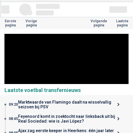
Eerste
Vorige
Volgende
Laatste
pagina
pagina
pagina
pagina
Laatste voetbal transfernieuws
Marktwaarde van Flamingo daalt na wisselvallig
09:20
seizoen bij PSV
Feyenoord komt in zoektocht naar linksback uit bij
08:45
Real Sociedad: wie is Javi López?
Ajax zag eerste keeper in Heerkens: één jaar later
08:05