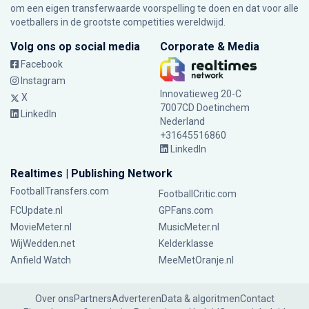
om een eigen transferwaarde voorspelling te doen en dat voor alle
voetballers in de grootste competities wereldwijd.
Volg ons op social media
Corporate & Media
Facebook
Instagram
Innovatieweg 20-C
X
7007CD Doetinchem
LinkedIn
Nederland
+31645516860
LinkedIn
Realtimes | Publishing Network
FootballTransfers.com
FootballCritic.com
FCUpdate.nl
GPFans.com
MovieMeter.nl
MusicMeter.nl
WijWedden.net
Kelderklasse
Anfield Watch
MeeMetOranje.nl
Over ons
Partners
Adverteren
Data & algoritmen
Contact