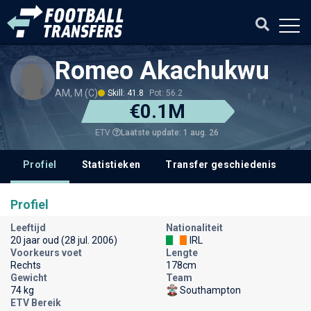
Romeo Akachukwu
AM, M (C)
Skill: 41.8
Pot: 56.2
€0.1M
Laatste update: 1 aug. 26
ETV
Profiel
Statistieken
Transfer geschiedenis
Profiel
Leeftijd
Nationaliteit
20 jaar oud (28 jul. 2006)
IRL
Voorkeurs voet
Lengte
Rechts
178cm
Gewicht
Team
74 kg
Southampton
ETV Bereik