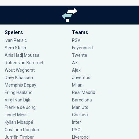
Spelers
Teams
Ivan Perisic
PSV
Sem Steijn
Feyenoord
Anis Hadj Moussa
Twente
Ruben van Bommel
AZ
Wout Weghorst
Ajax
Davy Klaassen
Juventus
Memphis Depay
Milan
Erling Haaland
Real Madrid
Virgil van Dijk
Barcelona
Frenkie de Jong
Man Utd
Lionel Messi
Chelsea
Kylian Mbappé
Inter
Cristiano Ronaldo
PSG
Jurriën Timber
Liverpool