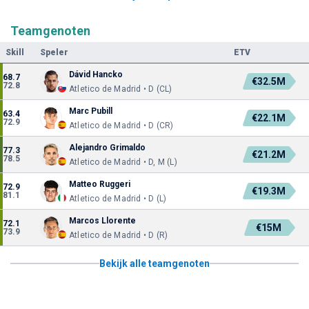
Teamgenoten
Skill
Speler
ETV
Dávid Hancko
68.7
€32.5M
72.8
Atletico de Madrid • D (CL)
Marc Pubill
63.4
€22.1M
72.9
Atletico de Madrid • D (CR)
Alejandro Grimaldo
77.3
€21.2M
78.5
Atletico de Madrid • D, M (L)
Matteo Ruggeri
72.9
€19.3M
81.1
Atletico de Madrid • D (L)
Marcos Llorente
72.1
€15M
73.9
Atletico de Madrid • D (R)
Bekijk alle teamgenoten