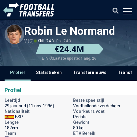
Robin Le Normand
V (C)
Skill: 74.3
Pot: 74.3
€24.4M
Laatste update: 1 aug. 26
ETV
Profiel
Statistieken
Transfernieuws
Transfer
Profiel
Leeftijd
Beste speelstijl
29 jaar oud (11 nov. 1996)
Voetballende verdediger
Nationaliteit
Voorkeurs voet
ESP
Rechts
Lengte
Gewicht
187cm
80 kg
Team
ETV Bereik