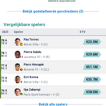
Meeste waardevolle
Bekijk gedetailleerde geschiedenis (3)
Vergelijkbare spelers
Skill
Speler
ETV
Pau Torres
78.6
€23.3M
78.6
Aston Villa • V (C)
Pierre Kalulu
78.1
€29.6M
80.6
Juventus FC • V (R)
Piero Hincapié
77.4
€51.1M
84.3
Arsenal FC • V (CL)
Ezri Konsa
77.0
€35.7M
78.6
Aston Villa • V (C)
Ilya Zabarnyi
76.9
€38.5M
84.9
Paris Saint-Germain • V (C)
Bekijk alle spelers