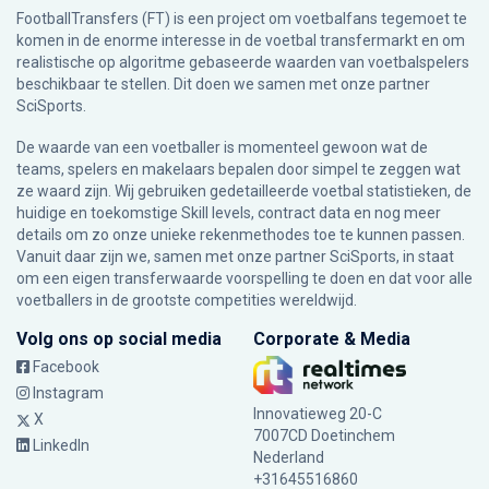
FootballTransfers (FT) is een project om voetbalfans tegemoet te
komen in de enorme interesse in de voetbal transfermarkt en om
realistische op algoritme gebaseerde waarden van voetbalspelers
beschikbaar te stellen. Dit doen we samen met onze partner
SciSports
.
De waarde van een voetballer is momenteel gewoon wat de
teams, spelers en makelaars bepalen door simpel te zeggen wat
ze waard zijn. Wij gebruiken gedetailleerde voetbal statistieken, de
huidige en toekomstige Skill levels, contract data en nog meer
details om zo onze unieke rekenmethodes toe te kunnen passen.
Vanuit daar zijn we, samen met onze partner SciSports, in staat
om een eigen transferwaarde voorspelling te doen en dat voor alle
voetballers in de grootste competities wereldwijd.
Volg ons op social media
Corporate & Media
Facebook
Instagram
Innovatieweg 20-C
X
7007CD Doetinchem
LinkedIn
Nederland
+31645516860