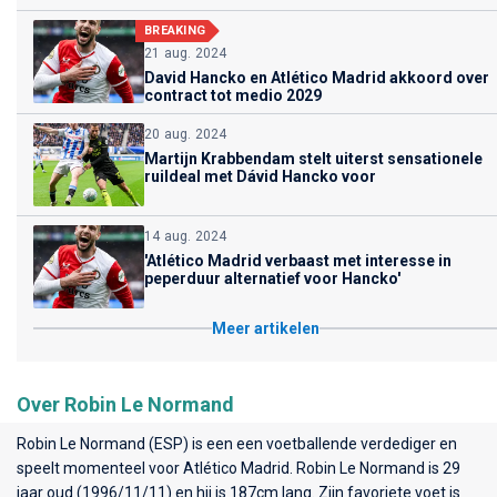
BREAKING
21 aug. 2024
David Hancko en Atlético Madrid akkoord over
contract tot medio 2029
20 aug. 2024
Martijn Krabbendam stelt uiterst sensationele
ruildeal met Dávid Hancko voor
14 aug. 2024
'Atlético Madrid verbaast met interesse in
peperduur alternatief voor Hancko'
Meer artikelen
Over Robin Le Normand
Robin Le Normand (ESP) is een een voetballende verdediger en
speelt momenteel voor
Atlético Madrid
. Robin Le Normand is 29
jaar oud (1996/11/11) en hij is 187cm lang. Zijn favoriete voet is