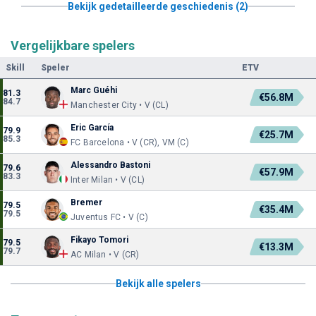
Bekijk gedetailleerde geschiedenis (2)
Vergelijkbare spelers
Skill
Speler
ETV
Marc Guéhi
81.3
€56.8M
84.7
Manchester City • V (CL)
Eric García
79.9
€25.7M
85.3
FC Barcelona • V (CR), VM (C)
Alessandro Bastoni
79.6
€57.9M
83.3
Inter Milan • V (CL)
Bremer
79.5
€35.4M
79.5
Juventus FC • V (C)
Fikayo Tomori
79.5
€13.3M
79.7
AC Milan • V (CR)
Bekijk alle spelers