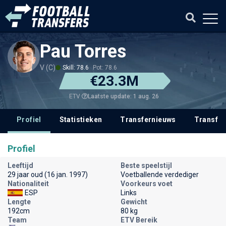
Pau Torres
V (C)
Skill: 78.6
Pot: 78.6
€23.3M
Laatste update: 1 aug. 26
ETV
Profiel
Statistieken
Transfernieuws
Transfer
Profiel
Leeftijd
Beste speelstijl
29 jaar oud (16 jan. 1997)
Voetballende verdediger
Nationaliteit
Voorkeurs voet
ESP
Links
Lengte
Gewicht
192cm
80 kg
Team
ETV Bereik