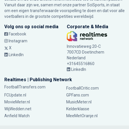
Vanuit daar zijn we, samen met onze partner SciSports, in staat
om een eigen transferwaarde voorspelling te doen en dat voor alle
voetballers in de grootste competities wereldwijd.
Volg ons op social media
Corporate & Media
Facebook
Instagram
Innovatieweg 20-C
X
7007CD Doetinchem
LinkedIn
Nederland
+31645516860
LinkedIn
Realtimes | Publishing Network
FootballTransfers.com
FootballCritic.com
FCUpdate.nl
GPFans.com
MovieMeter.nl
MusicMeter.nl
WijWedden.net
Kelderklasse
Anfield Watch
MeeMetOranje.nl