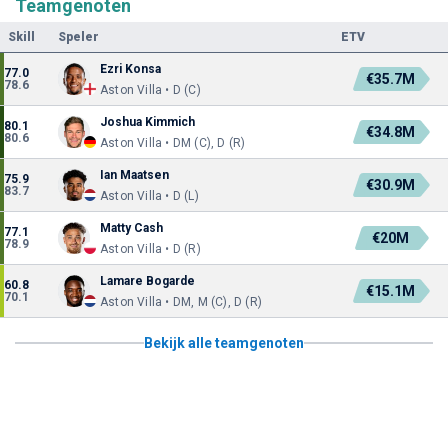
Teamgenoten
Skill
Speler
ETV
Ezri Konsa
77.0
€35.7M
78.6
Aston Villa • D (C)
Joshua Kimmich
80.1
€34.8M
80.6
Aston Villa • DM (C), D (R)
Ian Maatsen
75.9
€30.9M
83.7
Aston Villa • D (L)
Matty Cash
77.1
€20M
78.9
Aston Villa • D (R)
Lamare Bogarde
60.8
€15.1M
70.1
Aston Villa • DM, M (C), D (R)
Bekijk alle teamgenoten