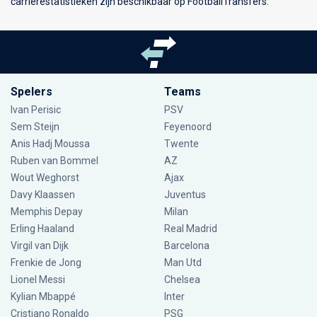
carrièrestatistieken zijn beschikbaar op FootballTransfers.
Spelers
Teams
Ivan Perisic
PSV
Sem Steijn
Feyenoord
Anis Hadj Moussa
Twente
Ruben van Bommel
AZ
Wout Weghorst
Ajax
Davy Klaassen
Juventus
Memphis Depay
Milan
Erling Haaland
Real Madrid
Virgil van Dijk
Barcelona
Frenkie de Jong
Man Utd
Lionel Messi
Chelsea
Kylian Mbappé
Inter
Cristiano Ronaldo
PSG