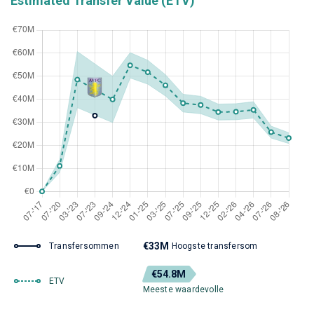
Estimated Transfer Value (ETV)
€33M
Transfersommen
Hoogste transfersom
€54.8M
ETV
Meeste waardevolle