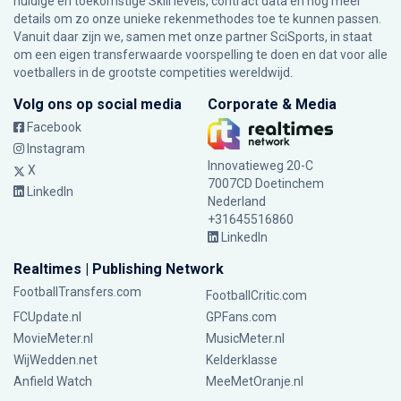
huidige en toekomstige Skill levels, contract data en nog meer
details om zo onze unieke rekenmethodes toe te kunnen passen.
Vanuit daar zijn we, samen met onze partner SciSports, in staat
om een eigen transferwaarde voorspelling te doen en dat voor alle
voetballers in de grootste competities wereldwijd.
Volg ons op social media
Corporate & Media
Facebook
Instagram
Innovatieweg 20-C
X
7007CD Doetinchem
LinkedIn
Nederland
+31645516860
LinkedIn
Realtimes | Publishing Network
FootballTransfers.com
FootballCritic.com
FCUpdate.nl
GPFans.com
MovieMeter.nl
MusicMeter.nl
WijWedden.net
Kelderklasse
Anfield Watch
MeeMetOranje.nl