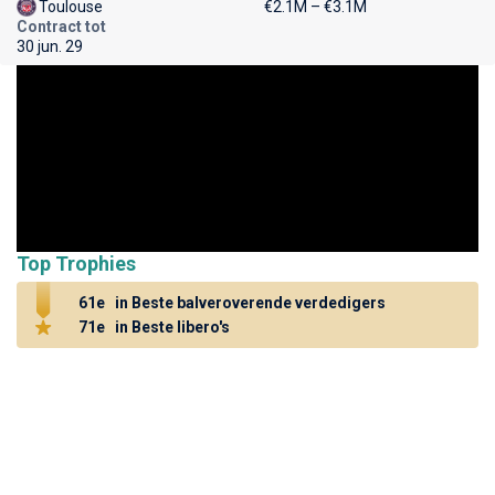
Toulouse
€2.1M – €3.1M
Contract tot
30 jun. 29
Top Trophies
61e
in Beste balveroverende verdedigers
71e
in Beste libero's