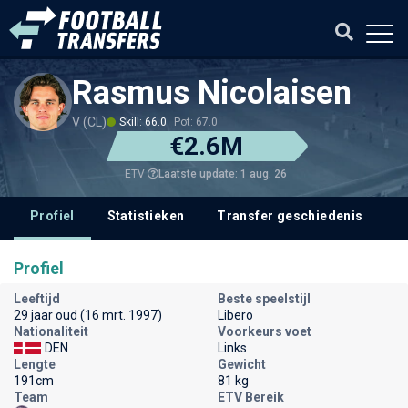
Rasmus Nicolaisen
V (CL)
Skill: 66.0
Pot: 67.0
€2.6M
Laatste update: 1 aug. 26
ETV
Profiel
Statistieken
Transfer geschiedenis
V
Profiel
Leeftijd
Beste speelstijl
29 jaar oud (16 mrt. 1997)
Libero
Nationaliteit
Voorkeurs voet
DEN
Links
Lengte
Gewicht
191cm
81 kg
Team
ETV Bereik