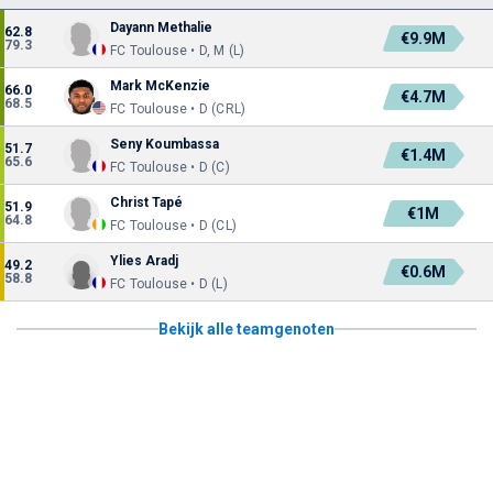
Dayann Methalie
62.8
€9.9M
79.3
FC Toulouse • D, M (L)
Mark McKenzie
66.0
€4.7M
68.5
FC Toulouse • D (CRL)
Seny Koumbassa
51.7
€1.4M
65.6
FC Toulouse • D (C)
Christ Tapé
51.9
€1M
64.8
FC Toulouse • D (CL)
Ylies Aradj
49.2
€0.6M
58.8
FC Toulouse • D (L)
Bekijk alle teamgenoten