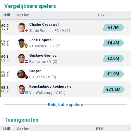
Vergelijkbare spelers
Skill
Speler
ETV
Charlie Cresswell
69.2
€17M
77.1
Stade Rennais FC • V (C)
José Copete
69.2
€4.4M
70.6
Valencia CF • V (C)
Gustavo Gómez
69.1
€2.6M
69.6
Palmeiras • V (C)
Gaspar
68.9
€1.9M
68.9
US Lecce • V (C)
Konstantinos Koulierakis
68.8
€21.6M
80.7
VfL Wolfsburg • V (CL)
Bekijk alle spelers
Teamgenoten
Skill
Speler
ETV