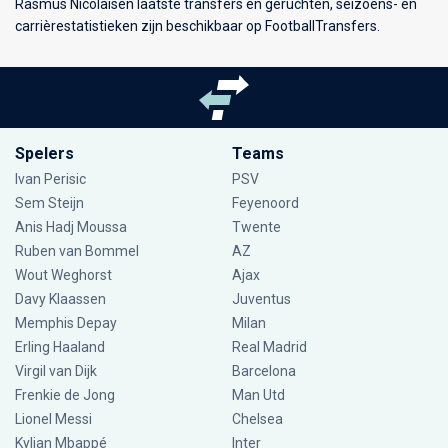
Rasmus Nicolaisen laatste transfers en geruchten, seizoens- en
carrièrestatistieken zijn beschikbaar op FootballTransfers.
Spelers
Teams
Ivan Perisic
PSV
Sem Steijn
Feyenoord
Anis Hadj Moussa
Twente
Ruben van Bommel
AZ
Wout Weghorst
Ajax
Davy Klaassen
Juventus
Memphis Depay
Milan
Erling Haaland
Real Madrid
Virgil van Dijk
Barcelona
Frenkie de Jong
Man Utd
Lionel Messi
Chelsea
Kylian Mbappé
Inter