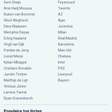
Sem Steijn
Feyenoord
Anis Hadj Moussa
Twente
Ruben van Bommel
AZ
Wout Weghorst
Ajax
Davy Klaassen
Juventus
Memphis Depay
Milan
Erling Haaland
Real Madrid
Virgil van Dijk
Barcelona
Frenkie de Jong
Man Utd
Lionel Messi
Chelsea
Kylian Mbappé
Inter
Cristiano Ronaldo
PSG
Jurriën Timber
Liverpool
Matthijs de Ligt
Bayern
Vinícius Júnior
Lamine Yamal
Ryan Gravenberch
Populaire top lijsten