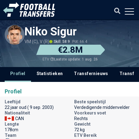
Niko Sigur
VM (C), V (R)
Skill: 58.9
Pot: 66.4
€2.8M
Laatste update: 1 aug. 26
ETV
Profiel
Statistieken
Transfernieuws
Transfer
Profiel
Leeftijd
Beste speelstijl
22 jaar oud ( 9 sep. 2003)
Verdedigende middenvelder
Nationaliteit
Voorkeurs voet
CAN
Rechts
Lengte
Gewicht
178cm
72 kg
Team
ETV Bereik