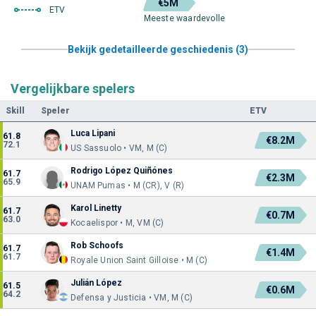
€5M
ETV
Meeste waardevolle
Bekijk gedetailleerde geschiedenis (3)
Vergelijkbare spelers
Skill
Speler
ETV
Luca Lipani
61.8
€8.2M
72.1
US Sassuolo • VM, M (C)
Rodrigo López Quiñónes
61.7
€2.3M
65.9
UNAM Pumas • M (CR), V (R)
Karol Linetty
61.7
€0.7M
63.0
Kocaelispor • M, VM (C)
Rob Schoofs
61.7
€1.4M
61.7
Royale Union Saint Gilloise • M (C)
Julián López
61.5
€0.6M
64.2
Defensa y Justicia • VM, M (C)