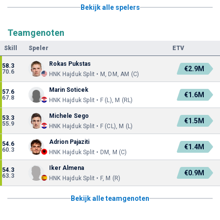
Bekijk alle spelers
Teamgenoten
Skill
Speler
ETV
Rokas Pukstas
58.3
€2.9M
70.6
HNK Hajduk Split • M, DM, AM (C)
Marin Soticek
57.6
€1.6M
67.8
HNK Hajduk Split • F (L), M (RL)
Michele Sego
53.3
€1.5M
55.9
HNK Hajduk Split • F (CL), M (L)
Adrion Pajaziti
54.6
€1.4M
60.3
HNK Hajduk Split • DM, M (C)
Iker Almena
54.3
€0.9M
63.3
HNK Hajduk Split • F, M (R)
Bekijk alle teamgenoten