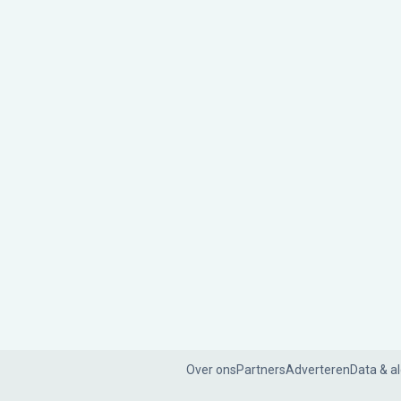
Over ons
Partners
Adverteren
Data & a