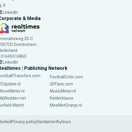
X
LinkedIn
Corporate & Media
Innovatieweg 20-C
7007CD Doetinchem
Nederland
+31645516860
LinkedIn
Realtimes | Publishing Network
FootballTransfers.com
FootballCritic.com
FCUpdate.nl
GPFans.com
MovieMeter.nl
MusicMeter.nl
WijWedden.net
Kelderklasse
Anfield Watch
MeeMetOranje.nl
ebeleid
Privacy policy
Disclaimer
Auteurs