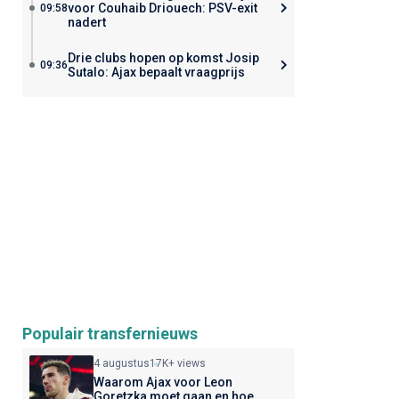
voor Couhaib Driouech: PSV-exit
09:58
nadert
Drie clubs hopen op komst Josip
09:36
Sutalo: Ajax bepaalt vraagprijs
Populair transfernieuws
4 augustus
17K+ views
Waarom Ajax voor Leon
Goretzka moet gaan en hoe