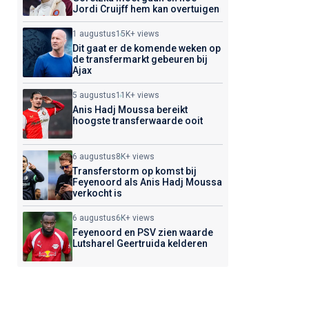
Jordi Cruijff hem kan overtuigen
1 augustus
15K+ views
Dit gaat er de komende weken op
de transfermarkt gebeuren bij
Ajax
5 augustus
11K+ views
Anis Hadj Moussa bereikt
hoogste transferwaarde ooit
6 augustus
8K+ views
Transferstorm op komst bij
Feyenoord als Anis Hadj Moussa
verkocht is
6 augustus
6K+ views
Feyenoord en PSV zien waarde
Lutsharel Geertruida kelderen