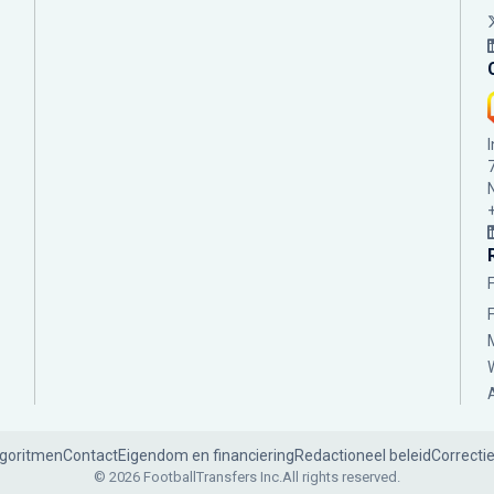
lgoritmen
Contact
Eigendom en financiering
Redactioneel beleid
Correcti
© 2026 FootballTransfers Inc.
All rights reserved.