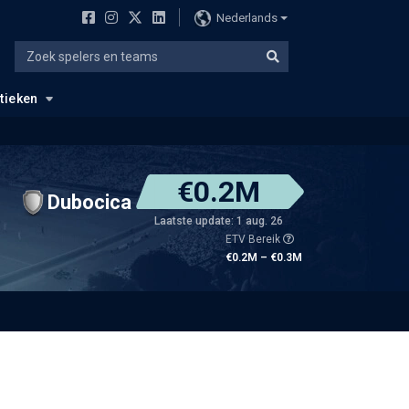
Nederlands
stieken
€0.2M
Dubocica
Laatste update: 1 aug. 26
ETV Bereik
€0.2M – €0.3M