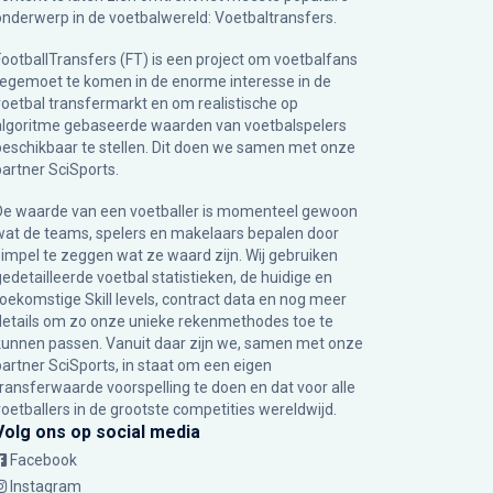
onderwerp in de voetbalwereld: Voetbaltransfers.
FootballTransfers (FT) is een project om voetbalfans
tegemoet te komen in de enorme interesse in de
voetbal transfermarkt en om realistische op
algoritme gebaseerde waarden van voetbalspelers
beschikbaar te stellen. Dit doen we samen met onze
partner
SciSports
.
De waarde van een voetballer is momenteel gewoon
wat de teams, spelers en makelaars bepalen door
simpel te zeggen wat ze waard zijn. Wij gebruiken
gedetailleerde voetbal statistieken, de huidige en
toekomstige Skill levels, contract data en nog meer
details om zo onze unieke rekenmethodes toe te
kunnen passen. Vanuit daar zijn we, samen met onze
partner SciSports, in staat om een eigen
transferwaarde voorspelling te doen en dat voor alle
voetballers in de grootste competities wereldwijd.
Volg ons op social media
Facebook
Instagram