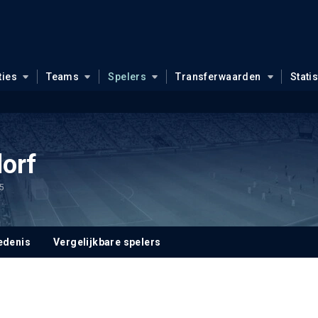
ties
Teams
Spelers
Transferwaarden
Stati
orf
.5
edenis
Vergelijkbare spelers