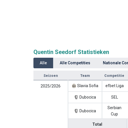
Quentin Seedorf Statistieken
Alle
Alle Competities
Nationale Co
Seizoen
Team
Competitie
Slavia Sofia
efbet Liga
2025/2026
Dubocica
SEL
Serbian
Dubocica
Cup
Total