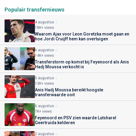
Populair transfernieuws
4 augustus
18K+ views
Waarom Ajax voor Leon Goretzka moet gaan en
hoe Jordi Cruijff hem kan overtuigen
6 augustus
14K+ views
Transferstorm op komst bij Feyenoord als Anis
Hadj Moussa verkocht is
5 augustus
13K+ views
Anis Hadj Moussa bereikt hoogste
transferwaarde ooit
6 augustus
7K+ views
Feyenoord en PSV zien waarde Lutsharel
Geertruida kelderen
2 augustus