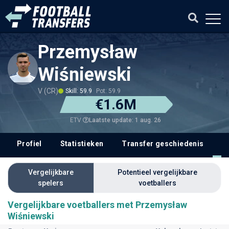
Przemysław
Wiśniewski
V (CR)
Skill: 59.9
Pot: 59.9
€1.6M
Laatste update: 1 aug. 26
ETV
Profiel
Statistieken
Transfer geschiedenis
V
Vergelijkbare
Potentieel vergelijkbare
spelers
voetballers
Vergelijkbare voetballers met Przemysław
Wiśniewski