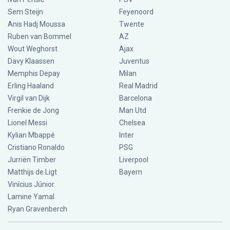
Sem Steijn
Feyenoord
Anis Hadj Moussa
Twente
Ruben van Bommel
AZ
Wout Weghorst
Ajax
Davy Klaassen
Juventus
Memphis Depay
Milan
Erling Haaland
Real Madrid
Virgil van Dijk
Barcelona
Frenkie de Jong
Man Utd
Lionel Messi
Chelsea
Kylian Mbappé
Inter
Cristiano Ronaldo
PSG
Jurriën Timber
Liverpool
Matthijs de Ligt
Bayern
Vinícius Júnior
Lamine Yamal
Ryan Gravenberch