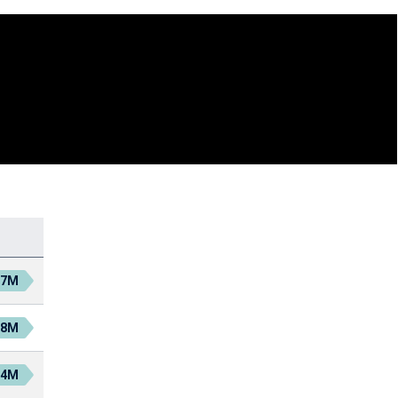
.7M
.8M
.4M