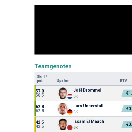
Teamgenoten
Skill
/
pot
Speler
ETV
Joël Drommel
57.0
€1
58.5
GK
Lars Unnerstall
62.8
€0
62.8
GK
Issam El Maach
42.5
€0
42.5
GK