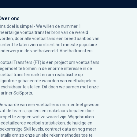
Over ons
Ons doel is simpel - We willen de nummer 1
meertalige voetbaltransfer bron van de wereld
worden, door alle voetbalfans een breed aanbod van
content te laten zien omtrent het meeste populaire
onderwerp in de voetbalwereld: Voetbaltransfers.
FootballTransfers (FT) is een project om voetbalfans
tegemoet te komen in de enorme interesse in de
voetbal transfermarkt en om realistische op
algoritme gebaseerde waarden van voetbalspelers
beschikbaar te stellen. Dit doen we samen met onze
partner
SciSports
.
De waarde van een voetballer is momenteel gewoon
wat de teams, spelers en makelaars bepalen door
simpel te zeggen wat ze waard zijn. Wij gebruiken
gedetailleerde voetbal statistieken, de huidige en
toekomstige Skill levels, contract data en nog meer
details om zo onze unieke rekenmethodes toe te