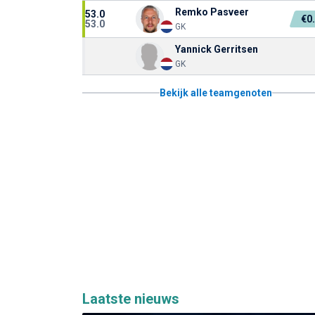
Remko Pasveer
53.0
€0
53.0
GK
Yannick Gerritsen
GK
Bekijk alle teamgenoten
Laatste nieuws