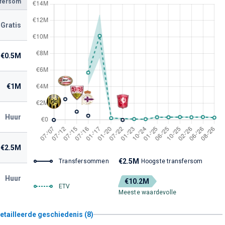
sfersom
Gratis
€0.5M
€1M
Huur
€2.5M
€2.5M
Transfersommen
Hoogste transfersom
Huur
€10.2M
ETV
Meeste waardevolle
etailleerde geschiedenis (8)