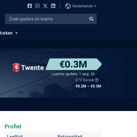
Nederlands
stieken
€0.3M
Twente
Laatste update: 1 aug. 26
ETV Bereik
€0.2M – €0.3M
Profiel
Leeftijd
Nationaliteit