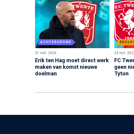
ACHTERGROND
EXCLU
31 mrt. 2026
23 mrt. 202
Erik ten Hag moet direct werk
FC Twen
maken van komst nieuwe
geen ni
doelman
Tyton