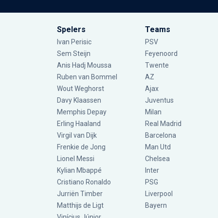
Spelers
Teams
Ivan Perisic
PSV
Sem Steijn
Feyenoord
Anis Hadj Moussa
Twente
Ruben van Bommel
AZ
Wout Weghorst
Ajax
Davy Klaassen
Juventus
Memphis Depay
Milan
Erling Haaland
Real Madrid
Virgil van Dijk
Barcelona
Frenkie de Jong
Man Utd
Lionel Messi
Chelsea
Kylian Mbappé
Inter
Cristiano Ronaldo
PSG
Jurriën Timber
Liverpool
Matthijs de Ligt
Bayern
Vinícius Júnior