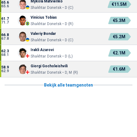
Mykola Matvienko
65.6
€11.5M
65.6
Shakhtar Donetsk • D (C)
Vinícius Tobias
61.7
€5.3M
71.7
Shakhtar Donetsk • D (R)
Valeriy Bondar
66.8
€5.2M
67.8
Shakhtar Donetsk • D (C)
Irakli Azarovi
62.3
€2.1M
68.1
Shakhtar Donetsk • D (L)
Giorgi Gocholeishvili
58.9
€1.6M
62.9
Shakhtar Donetsk • D, M (R)
Bekijk alle teamgenoten