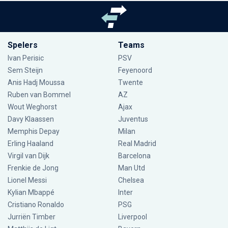
Spelers
Teams
Ivan Perisic
PSV
Sem Steijn
Feyenoord
Anis Hadj Moussa
Twente
Ruben van Bommel
AZ
Wout Weghorst
Ajax
Davy Klaassen
Juventus
Memphis Depay
Milan
Erling Haaland
Real Madrid
Virgil van Dijk
Barcelona
Frenkie de Jong
Man Utd
Lionel Messi
Chelsea
Kylian Mbappé
Inter
Cristiano Ronaldo
PSG
Jurriën Timber
Liverpool