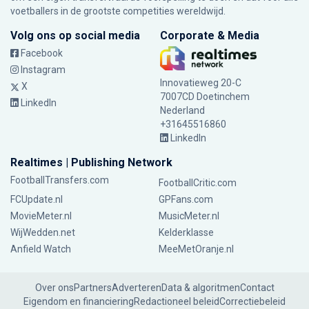
voetballers in de grootste competities wereldwijd.
Volg ons op social media
Corporate & Media
Facebook
Instagram
Innovatieweg 20-C
X
7007CD Doetinchem
LinkedIn
Nederland
+31645516860
LinkedIn
Realtimes | Publishing Network
FootballTransfers.com
FootballCritic.com
FCUpdate.nl
GPFans.com
MovieMeter.nl
MusicMeter.nl
WijWedden.net
Kelderklasse
Anfield Watch
MeeMetOranje.nl
Over ons
Partners
Adverteren
Data & algoritmen
Contact
Eigendom en financiering
Redactioneel beleid
Correctiebeleid