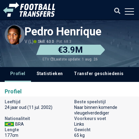
Pedro Henrique
V (L)
Skill: 63.0
Pot: 68.3
€3.9M
Laatste update: 1 aug. 26
ETV
Profiel
Statistieken
Transfer geschiedenis
V
Profiel
Leeftijd
Beste speelstijl
24 jaar oud (11 jul. 2002)
Naar binnen komende
vleugelverdediger
Nationaliteit
Voorkeurs voet
BRA
Links
Lengte
Gewicht
177cm
65 kg