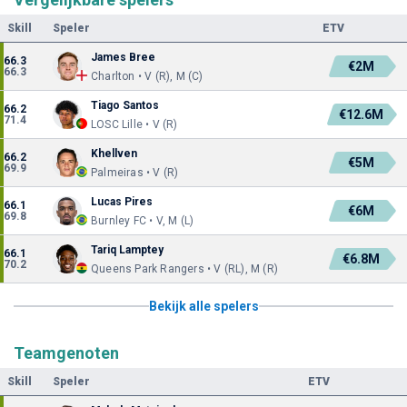
Skill
Speler
ETV
James Bree
66.3
€2M
66.3
Charlton • V (R), M (C)
Tiago Santos
66.2
€12.6M
71.4
LOSC Lille • V (R)
Khellven
66.2
€5M
69.9
Palmeiras • V (R)
Lucas Pires
66.1
€6M
69.8
Burnley FC • V, M (L)
Tariq Lamptey
66.1
€6.8M
70.2
Queens Park Rangers • V (RL), M (R)
Bekijk alle spelers
Teamgenoten
Skill
Speler
ETV