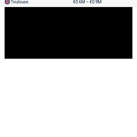
Toulouse
€0.6M – €0.9M