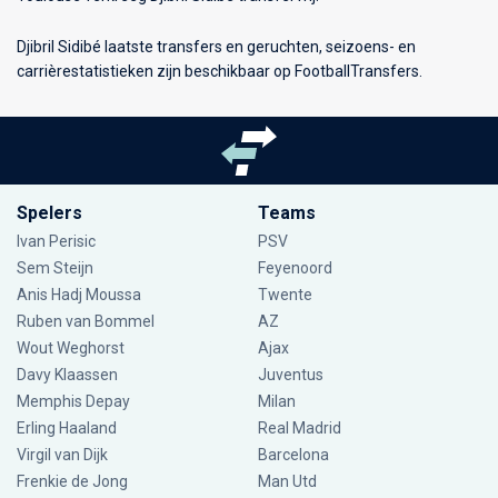
Djibril Sidibé laatste transfers en geruchten, seizoens- en
carrièrestatistieken zijn beschikbaar op FootballTransfers.
Spelers
Teams
Ivan Perisic
PSV
Sem Steijn
Feyenoord
Anis Hadj Moussa
Twente
Ruben van Bommel
AZ
Wout Weghorst
Ajax
Davy Klaassen
Juventus
Memphis Depay
Milan
Erling Haaland
Real Madrid
Virgil van Dijk
Barcelona
Frenkie de Jong
Man Utd