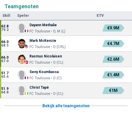
Teamgenoten
Skill
Speler
ETV
Dayann Methalie
62.8
€9.9M
79.3
FC Toulouse • D, M (L)
Mark McKenzie
66.0
€4.7M
68.5
FC Toulouse • D (CRL)
Rasmus Nicolaisen
66.0
€2.6M
67.0
FC Toulouse • D (CL)
Seny Koumbassa
51.7
€1.4M
65.6
FC Toulouse • D (C)
Christ Tapé
51.9
€1M
64.8
FC Toulouse • D (CL)
Bekijk alle teamgenoten