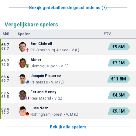
Bekijk gedetailleerde geschiedenis (7)
Vergelijkbare spelers
Skill
Speler
ETV
Ben Chilwell
68.7
€9.5M
68.7
RC Strasbourg Alsace • V (L)
Abner
68.7
€7.1M
72.5
Olympique Lyon • V (L)
Joaquín Piquerez
68.6
€11.8M
69.7
Palmeiras • V, M (L)
Ferland Mendy
68.5
€4.6M
68.5
Real Madrid • V (L)
Luca Netz
68.4
€9.1M
77.2
Nottingham Forest • V, M (L)
Bekijk alle spelers