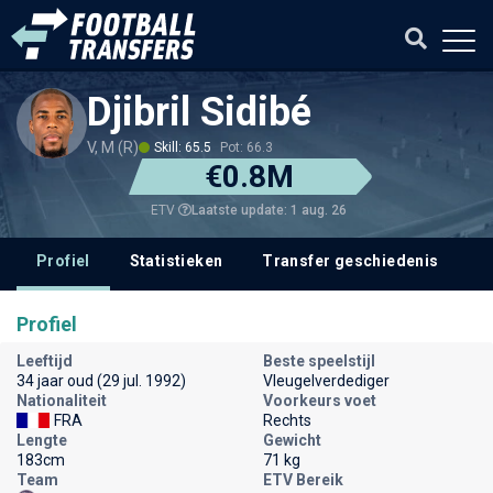
Djibril Sidibé
V, M (R)
Skill: 65.5
Pot: 66.3
€0.8M
Laatste update: 1 aug. 26
ETV
Profiel
Statistieken
Transfer geschiedenis
V
Profiel
Leeftijd
Beste speelstijl
34 jaar oud (29 jul. 1992)
Vleugelverdediger
Nationaliteit
Voorkeurs voet
FRA
Rechts
Lengte
Gewicht
183cm
71 kg
Team
ETV Bereik