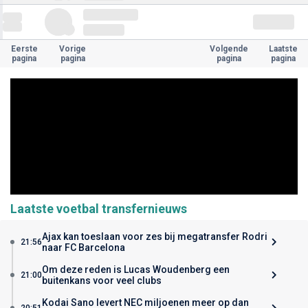
Eerste
Vorige
Volgende
Laatste
pagina
pagina
pagina
pagina
Laatste voetbal transfernieuws
Ajax kan toeslaan voor zes bij megatransfer Rodri
21:56
naar FC Barcelona
Om deze reden is Lucas Woudenberg een
21:00
buitenkans voor veel clubs
Kodai Sano levert NEC miljoenen meer op dan
20:51