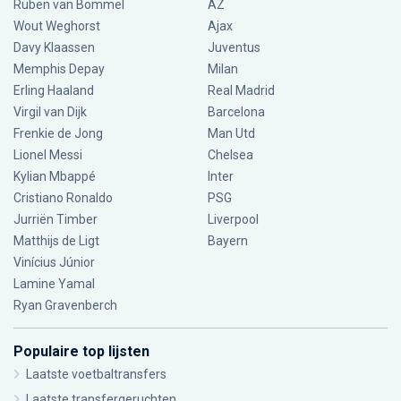
Ruben van Bommel
AZ
Wout Weghorst
Ajax
Davy Klaassen
Juventus
Memphis Depay
Milan
Erling Haaland
Real Madrid
Virgil van Dijk
Barcelona
Frenkie de Jong
Man Utd
Lionel Messi
Chelsea
Kylian Mbappé
Inter
Cristiano Ronaldo
PSG
Jurriën Timber
Liverpool
Matthijs de Ligt
Bayern
Vinícius Júnior
Lamine Yamal
Ryan Gravenberch
Populaire top lijsten
Laatste voetbaltransfers
Laatste transfergeruchten