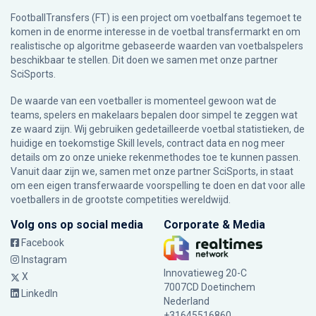
FootballTransfers (FT) is een project om voetbalfans tegemoet te
komen in de enorme interesse in de voetbal transfermarkt en om
realistische op algoritme gebaseerde waarden van voetbalspelers
beschikbaar te stellen. Dit doen we samen met onze partner
SciSports
.
De waarde van een voetballer is momenteel gewoon wat de
teams, spelers en makelaars bepalen door simpel te zeggen wat
ze waard zijn. Wij gebruiken gedetailleerde voetbal statistieken, de
huidige en toekomstige Skill levels, contract data en nog meer
details om zo onze unieke rekenmethodes toe te kunnen passen.
Vanuit daar zijn we, samen met onze partner SciSports, in staat
om een eigen transferwaarde voorspelling te doen en dat voor alle
voetballers in de grootste competities wereldwijd.
Volg ons op social media
Corporate & Media
Facebook
Instagram
Innovatieweg 20-C
X
7007CD Doetinchem
LinkedIn
Nederland
+31645516860