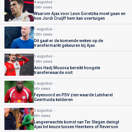
4 augustus
16K+ views
Waarom Ajax voor Leon Goretzka moet gaan en
hoe Jordi Cruijff hem kan overtuigen
1 augustus
15K+ views
Dit gaat er de komende weken op de
transfermarkt gebeuren bij Ajax
5 augustus
10K+ views
Anis Hadj Moussa bereikt hoogste
transferwaarde ooit
6 augustus
6K+ views
Feyenoord en PSV zien waarde Lutsharel
Geertruida kelderen
2 augustus
5K+ views
Langverwachte komst van Ter Stegen dwingt
Ajax tot keuze tussen Heerkens of Reverson