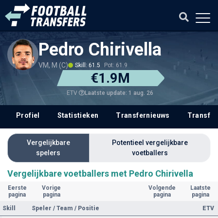
Pedro Chirivella
VM, M (C)
Skill: 61.5
Pot: 61.9
€1.9M
Laatste update: 1 aug. 26
ETV
Profiel
Statistieken
Transfernieuws
Transfer
Vergelijkbare
Potentieel vergelijkbare
spelers
voetballers
Vergelijkbare voetballers met Pedro Chirivella
Eerste
Vorige
Volgende
Laatste
pagina
pagina
pagina
pagina
Skill
Speler / Team / Positie
ETV