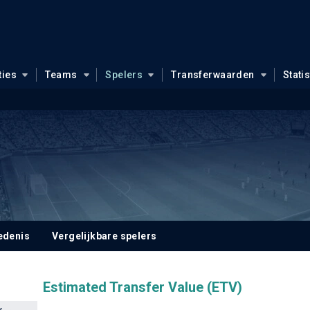
ties
Teams
Spelers
Transferwaarden
Stati
edenis
Vergelijkbare spelers
Estimated Transfer Value (ETV)