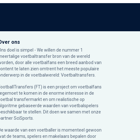
Over ons
Ons doel is simpel - We willen de nummer 1
meertalige voetbaltransfer bron van de wereld
worden, door alle voetbalfans een breed aanbod van
content te laten zien omtrent het meeste populaire
onderwerp in de voetbalwereld: Voetbaltransfers.
FootballTransfers (FT) is een project om voetbalfans
tegemoet te komen in de enorme interesse in de
voetbal transfermarkt en om realistische op
algoritme gebaseerde waarden van voetbalspelers
beschikbaar te stellen. Dit doen we samen met onze
partner
SciSports
.
De waarde van een voetballer is momenteel gewoon
wat de teams, spelers en makelaars bepalen door