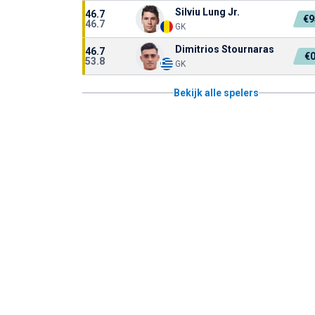
Silviu Lung Jr.
46.7
€9
46.7
GK
Dimitrios Stournaras
46.7
€
53.8
GK
Bekijk alle spelers