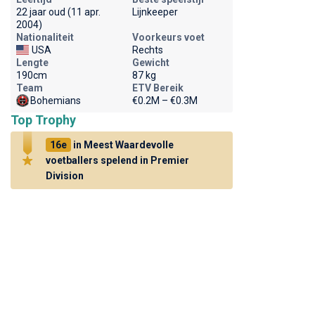
22 jaar oud (11 apr.
Lijnkeeper
2004)
Nationaliteit
Voorkeurs voet
USA
Rechts
Lengte
Gewicht
190cm
87 kg
Team
ETV Bereik
Bohemians
€0.2M – €0.3M
Top Trophy
16e
in Meest Waardevolle
voetballers spelend in Premier
Division