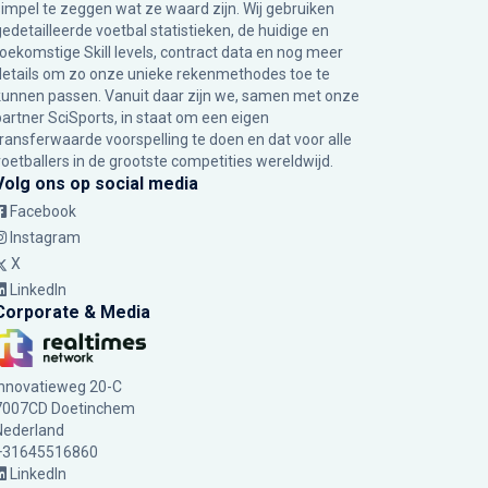
simpel te zeggen wat ze waard zijn. Wij gebruiken
gedetailleerde voetbal statistieken, de huidige en
toekomstige Skill levels, contract data en nog meer
details om zo onze unieke rekenmethodes toe te
kunnen passen. Vanuit daar zijn we, samen met onze
partner SciSports, in staat om een eigen
transferwaarde voorspelling te doen en dat voor alle
voetballers in de grootste competities wereldwijd.
Volg ons op social media
Facebook
Instagram
X
LinkedIn
Corporate & Media
Innovatieweg 20-C
7007CD Doetinchem
Nederland
+31645516860
LinkedIn