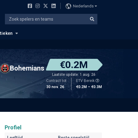
Nederlands
stieken
€0.2M
Bohemians
Laatste update: 1 aug. 26
Contract tot
ETV Bereik
30 nov. 26
€0.2M – €0.3M
Profiel
Leeftijd
Beste speelstijl