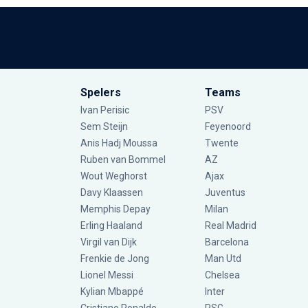
Spelers
Teams
Ivan Perisic
PSV
Sem Steijn
Feyenoord
Anis Hadj Moussa
Twente
Ruben van Bommel
AZ
Wout Weghorst
Ajax
Davy Klaassen
Juventus
Memphis Depay
Milan
Erling Haaland
Real Madrid
Virgil van Dijk
Barcelona
Frenkie de Jong
Man Utd
Lionel Messi
Chelsea
Kylian Mbappé
Inter