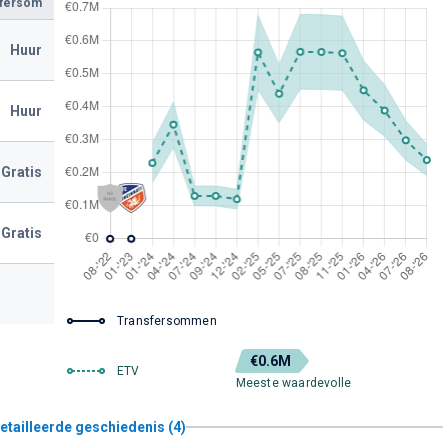
sfersom
Huur
Huur
Gratis
Gratis
Transfersommen
€0.6M
ETV
Meeste waardevolle
etailleerde geschiedenis (4)