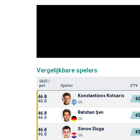
Vergelijkbare spelers
Skill
/
pot
Speler
ETV
Konstantinos Kotsaris
46.8
€
46.8
GK
Batuhan Şen
46.8
€
46.8
GK
Simon Sluga
46.8
€
46.8
GK