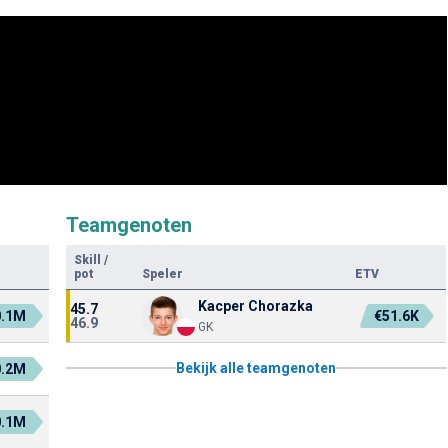
Teamgenoten
Skill
/
pot
Speler
ETV
Kacper Chorazka
45.7
0.1M
€51.6K
46.9
GK
Bekijk alle teamgenoten
0.2M
0.1M