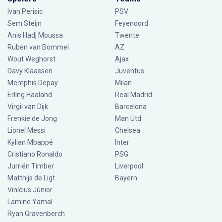
Ivan Perisic
PSV
Sem Steijn
Feyenoord
Anis Hadj Moussa
Twente
Ruben van Bommel
AZ
Wout Weghorst
Ajax
Davy Klaassen
Juventus
Memphis Depay
Milan
Erling Haaland
Real Madrid
Virgil van Dijk
Barcelona
Frenkie de Jong
Man Utd
Lionel Messi
Chelsea
Kylian Mbappé
Inter
Cristiano Ronaldo
PSG
Jurriën Timber
Liverpool
Matthijs de Ligt
Bayern
Vinícius Júnior
Lamine Yamal
Ryan Gravenberch