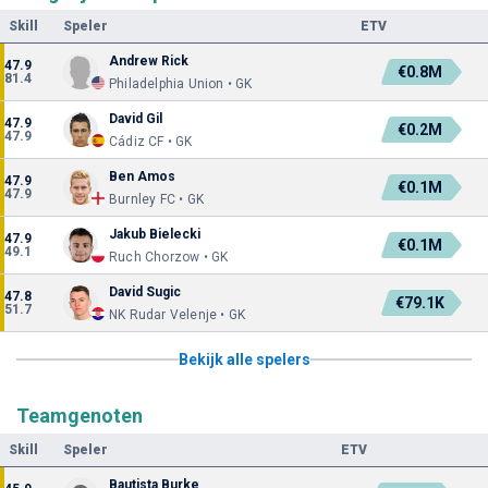
Skill
Speler
ETV
Andrew Rick
47.9
€0.8M
81.4
Philadelphia Union • GK
David Gil
47.9
€0.2M
47.9
Cádiz CF • GK
Ben Amos
47.9
€0.1M
47.9
Burnley FC • GK
Jakub Bielecki
47.9
€0.1M
49.1
Ruch Chorzow • GK
David Sugic
47.8
€79.1K
51.7
NK Rudar Velenje • GK
Bekijk alle spelers
Teamgenoten
Skill
Speler
ETV
Bautista Burke