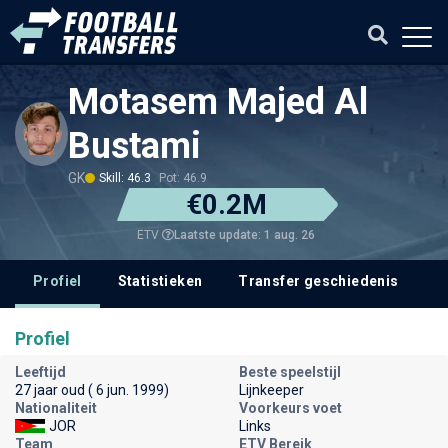
Motasem Majed Al
Bustami
GK
Skill: 46.3
Pot: 46.9
€0.2M
Laatste update: 1 aug. 26
ETV
Profiel
Statistieken
Transfer geschiedenis
V
Profiel
Leeftijd
Beste speelstijl
27 jaar oud ( 6 jun. 1999)
Lijnkeeper
Nationaliteit
Voorkeurs voet
JOR
Links
Team
ETV Bereik