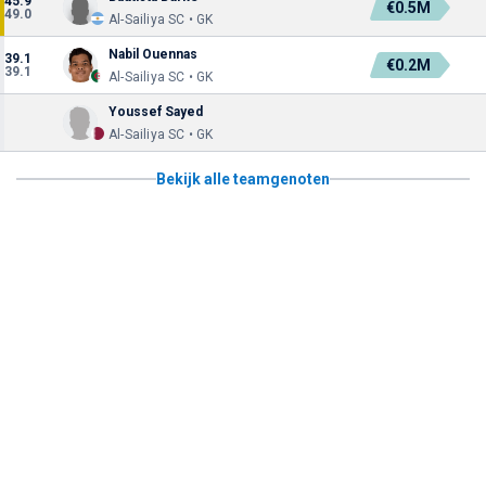
45.9
€0.5M
49.0
Al-Sailiya SC • GK
Nabil Ouennas
39.1
€0.2M
39.1
Al-Sailiya SC • GK
Youssef Sayed
Al-Sailiya SC • GK
Bekijk alle teamgenoten