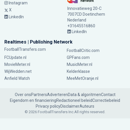
Instagram
Innovatieweg 20-C
X
7007CD Doetinchem
LinkedIn
Nederland
+31645516860
LinkedIn
Realtimes | Publishing Network
FootballTransfers.com
FootballCritic.com
FCUpdate.nl
GPFans.com
MovieMeter.nl
MusicMeter.nl
WijWedden.net
Kelderklasse
Anfield Watch
MeeMetOranje.nl
Over ons
Partners
Adverteren
Data & algoritmen
Contact
Eigendom en financiering
Redactioneel beleid
Correctiebeleid
Privacy policy
Disclaimer
Auteurs
© 2026 FootballTransfers Inc.
All rights reserved.