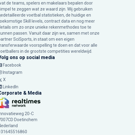
wat de teams, spelers en makelaars bepalen door
simpel te zeggen wat ze waard zijn. Wij gebruiken
gedetailleerde voetbal statistieken, de huidige en
toekomstige Skill levels, contract data en nog meer
details om zo onze unieke rekenmethodes toe te
kunnen passen. Vanuit daar zijn we, samen met onze
partner SciSports, in staat om een eigen
transferwaarde voorspelling te doen en dat voor alle
voetballers in de grootste competities wereldwijd.
Volg ons op social media
Facebook
Instagram
X
LinkedIn
Corporate & Media
Innovatieweg 20-C
7007CD Doetinchem
Nederland
+31645516860