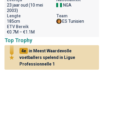
23 jaar oud (10 mei
NGA
2003)
Lengte
Team
185cm
ES Tunisien
ETV Bereik
€0.7M – €1.1M
Top Trophy
4e
in Meest Waardevolle
voetballers spelend in Ligue
Professionnelle 1