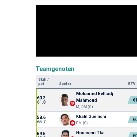
Teamgenoten
Skill
/
pot
Speler
ETV
Mohamed Belhadj
60.3
€
Mahmoud
61.8
M, DM (C)
Khalil Guenichi
58.6
€
65.7
DM (C)
Houssem Tka
59.5
€