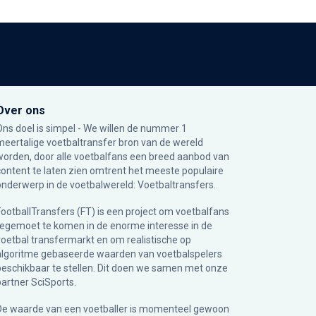
Over ons
Ons doel is simpel - We willen de nummer 1
meertalige voetbaltransfer bron van de wereld
worden, door alle voetbalfans een breed aanbod van
content te laten zien omtrent het meeste populaire
onderwerp in de voetbalwereld: Voetbaltransfers.
FootballTransfers (FT) is een project om voetbalfans
tegemoet te komen in de enorme interesse in de
voetbal transfermarkt en om realistische op
algoritme gebaseerde waarden van voetbalspelers
beschikbaar te stellen. Dit doen we samen met onze
partner
SciSports
.
De waarde van een voetballer is momenteel gewoon