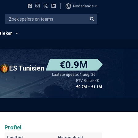
Nederlands
stieken
€0.9M
ES Tunisien
Laatste update: 1 aug. 26
ETV Bereik
€0.7M – €1.1M
Profiel
Leeftijd
Nationaliteit