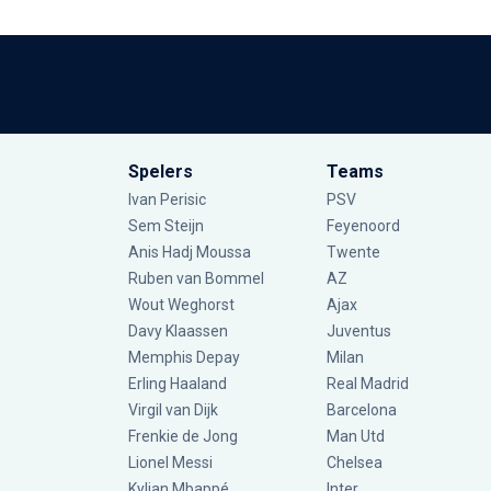
Spelers
Teams
Ivan Perisic
PSV
Sem Steijn
Feyenoord
Anis Hadj Moussa
Twente
Ruben van Bommel
AZ
Wout Weghorst
Ajax
Davy Klaassen
Juventus
Memphis Depay
Milan
Erling Haaland
Real Madrid
Virgil van Dijk
Barcelona
Frenkie de Jong
Man Utd
Lionel Messi
Chelsea
Kylian Mbappé
Inter