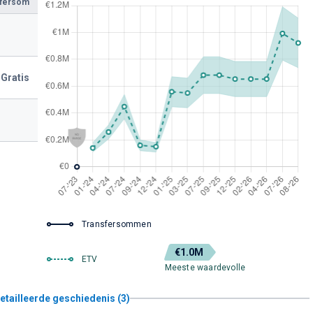
sfersom
Gratis
Transfersommen
€1.0M
ETV
Meeste waardevolle
etailleerde geschiedenis (3)