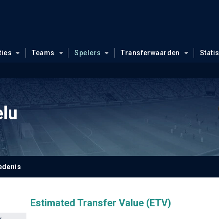
ties
Teams
Spelers
Transferwaarden
Stati
lu
edenis
Estimated Transfer Value (ETV)