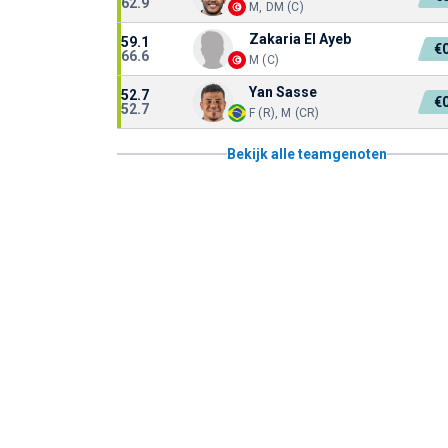
62.9
M, DM (C)
Zakaria El Ayeb
59.1
€
66.6
M (C)
Yan Sasse
52.7
€
52.7
F (R), M (CR)
Bekijk alle teamgenoten