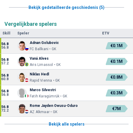
Bekijk gedetailleerde geschiedenis (5)
Vergelijkbare spelers
Skill
Speler
ETV
Adnan Golubovic
56.8
€0.1M
56.8
FC Ballkani • GK
Vaná Alves
56.8
€0.1M
57.2
Aris Limassol • GK
Niklas Hedl
56.8
€0.8M
60.8
Rapid Vienna • GK
Marco Silvestri
56.8
€0.3M
56.8
Fatih Karagümrük • GK
Rome Jayden Owusu-Oduro
56.8
€7M
72.2
AZ Alkmaar • GK
Bekijk alle spelers