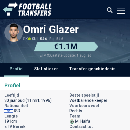
Omri Glazer
GK
Skill: 54.6
Pot: 54.6
€1.1M
Laatste update: 1 aug. 26
ETV
Profiel
Statistieken
Transfer geschiedenis
V
Profiel
Leeftijd
Beste speelstijl
30 jaar oud (11 mrt. 1996)
Voetballende keeper
Nationaliteit
Voorkeurs voet
ISR
Rechts
Lengte
Team
191cm
M. Haifa
ETV Bereik
Contract tot