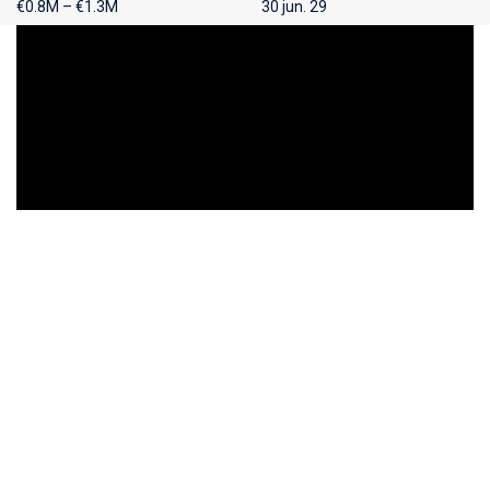
€0.8M – €1.3M
30 jun. 29