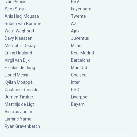
Ivan Perisic
PSV
Sem Steijn
Feyenoord
Anis Hadj Moussa
Twente
Ruben van Bommel
AZ
Wout Weghorst
Ajax
Davy Klaassen
Juventus
Memphis Depay
Milan
Erling Haaland
Real Madrid
Virgil van Dijk
Barcelona
Frenkie de Jong
Man Utd
Lionel Messi
Chelsea
Kylian Mbappé
Inter
Cristiano Ronaldo
PSG
Jurriën Timber
Liverpool
Matthijs de Ligt
Bayern
Vinícius Júnior
Lamine Yamal
Ryan Gravenberch