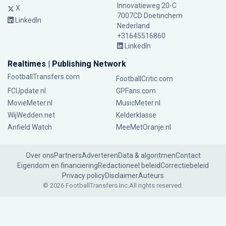
Innovatieweg 20-C
X
7007CD Doetinchem
LinkedIn
Nederland
+31645516860
LinkedIn
Realtimes | Publishing Network
FootballTransfers.com
FootballCritic.com
FCUpdate.nl
GPFans.com
MovieMeter.nl
MusicMeter.nl
WijWedden.net
Kelderklasse
Anfield Watch
MeeMetOranje.nl
Over ons
Partners
Adverteren
Data & algoritmen
Contact
Eigendom en financiering
Redactioneel beleid
Correctiebeleid
Privacy policy
Disclaimer
Auteurs
© 2026 FootballTransfers Inc.
All rights reserved.