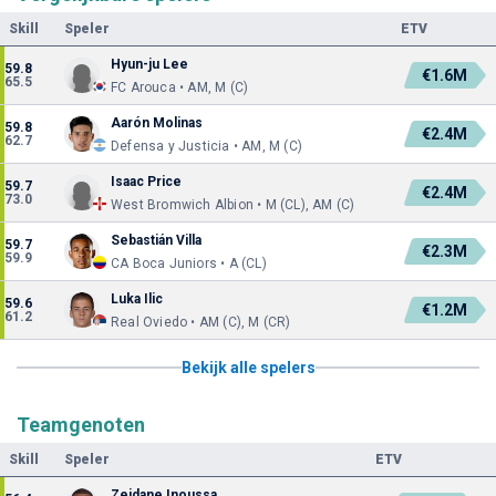
Skill
Speler
ETV
Hyun-ju Lee
59.8
€1.6M
65.5
FC Arouca • AM, M (C)
Aarón Molinas
59.8
€2.4M
62.7
Defensa y Justicia • AM, M (C)
Isaac Price
59.7
€2.4M
73.0
West Bromwich Albion • M (CL), AM (C)
Sebastián Villa
59.7
€2.3M
59.9
CA Boca Juniors • A (CL)
Luka Ilic
59.6
€1.2M
61.2
Real Oviedo • AM (C), M (CR)
Bekijk alle spelers
Teamgenoten
Skill
Speler
ETV
Zeidane Inoussa