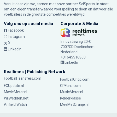
Vanuit daar zijn we, samen met onze partner SciSports, in staat
om een eigen transferwaarde voorspelling te doen en dat voor alle
voetballers in de grootste competities wereldwijd.
Volg ons op social media
Corporate & Media
Facebook
Instagram
Innovatieweg 20-C
X
7007CD Doetinchem
LinkedIn
Nederland
+31645516860
LinkedIn
Realtimes | Publishing Network
FootballTransfers.com
FootballCritic.com
FCUpdate.nl
GPFans.com
MovieMeter.nl
MusicMeter.nl
WijWedden.net
Kelderklasse
Anfield Watch
MeeMetOranje.nl