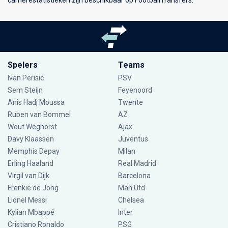
Spelers
Teams
Ivan Perisic
PSV
Sem Steijn
Feyenoord
Anis Hadj Moussa
Twente
Ruben van Bommel
AZ
Wout Weghorst
Ajax
Davy Klaassen
Juventus
Memphis Depay
Milan
Erling Haaland
Real Madrid
Virgil van Dijk
Barcelona
Frenkie de Jong
Man Utd
Lionel Messi
Chelsea
Kylian Mbappé
Inter
Cristiano Ronaldo
PSG