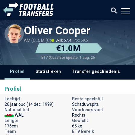
Oliver Cooper
AM (CL), M (C)
Skill: 57.4
Pot: 59.5
€1.0M
Laatste update: 1 aug. 26
ETV
Profiel
Statistieken
Transfer geschiedenis
V
Profiel
Leeftijd
Beste speelstijl
26 jaar oud (14 dec. 1999)
Schaduwspits
Nationaliteit
Voorkeurs voet
WAL
Rechts
Lengte
Gewicht
176cm
65 kg
Team
ETV Bereik