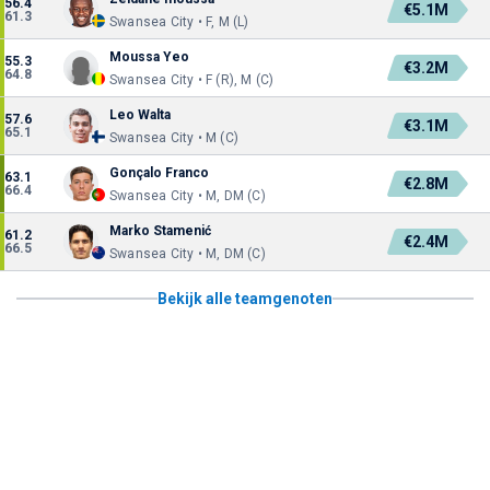
56.4
€5.1M
61.3
Swansea City • F, M (L)
Moussa Yeo
55.3
€3.2M
64.8
Swansea City • F (R), M (C)
Leo Walta
57.6
€3.1M
65.1
Swansea City • M (C)
Gonçalo Franco
63.1
€2.8M
66.4
Swansea City • M, DM (C)
Marko Stamenić
61.2
€2.4M
66.5
Swansea City • M, DM (C)
Bekijk alle teamgenoten