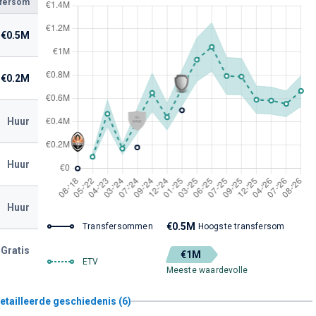
sfersom
€0.5M
€0.2M
Huur
Huur
Huur
€0.5M
Transfersommen
Hoogste transfersom
Gratis
€1M
ETV
Meeste waardevolle
etailleerde geschiedenis (6)