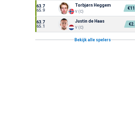
Torbjørn Heggem
63.7
€11
65.9
V (C)
Justin de Haas
63.7
€2
65.1
V (C)
Bekijk alle spelers