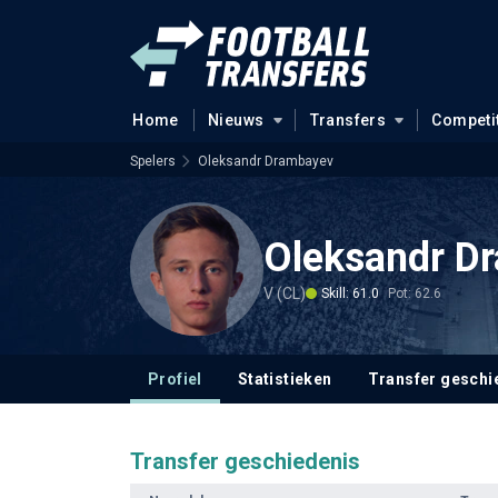
Home
Nieuws
Transfers
Competi
Spelers
Oleksandr Drambayev
Oleksandr D
V (CL)
Skill: 61.0
Pot: 62.6
Profiel
Statistieken
Transfer geschi
Transfer geschiedenis