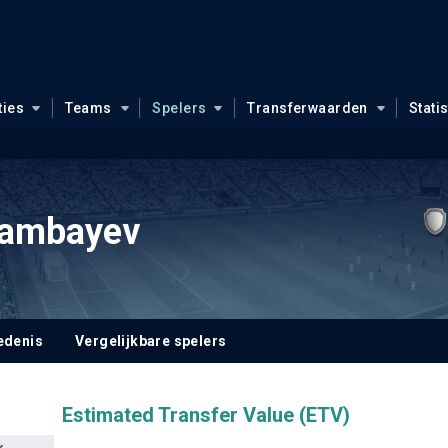
ties
Teams
Spelers
Transferwaarden
Stati
rambayev
edenis
Vergelijkbare spelers
Estimated Transfer Value (ETV)