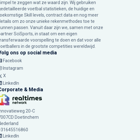
simpel te zeggen wat ze waard zijn. Wij gebruiken
gedetailleerde voetbal statistieken, de huidige en
toekomstige Skill levels, contract data en nog meer
details om zo onze unieke rekenmethodes toe te
kunnen passen. Vanuit daar zijn we, samen met onze
partner SciSports, in staat om een eigen
transferwaarde voorspelling te doen en dat voor alle
voetballers in de grootste competities wereldwijd.
Volg ons op social media
Facebook
Instagram
X
LinkedIn
Corporate & Media
Innovatieweg 20-C
7007CD Doetinchem
Nederland
+31645516860
LinkedIn