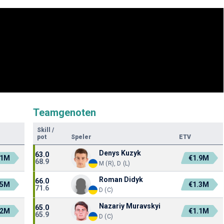
Teamgenoten
Skill
/
pot
Speler
ETV
Denys Kuzyk
63.0
.1M
€1.9M
68.9
M (R), D (L)
Roman Didyk
66.0
.5M
€1.3M
71.6
D (C)
Nazariy Muravskyi
65.0
.2M
€1.1M
65.9
D (C)