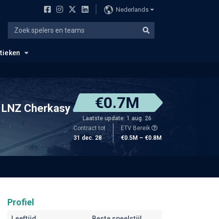
Nederlands
stieken
€0.7M
LNZ Cherkasy
Laatste update: 1 aug. 26
Contract tot
ETV Bereik
31 dec. 28
€0.5M – €0.8M
Profiel
Leeftijd
Beste speelstijl