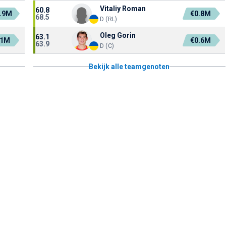
Vitaliy Roman
60.8
.9M
€0.8M
68.5
D (RL)
Oleg Gorin
63.1
.1M
€0.6M
63.9
D (C)
Bekijk alle teamgenoten