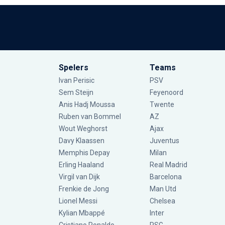
Spelers
Teams
Ivan Perisic
PSV
Sem Steijn
Feyenoord
Anis Hadj Moussa
Twente
Ruben van Bommel
AZ
Wout Weghorst
Ajax
Davy Klaassen
Juventus
Memphis Depay
Milan
Erling Haaland
Real Madrid
Virgil van Dijk
Barcelona
Frenkie de Jong
Man Utd
Lionel Messi
Chelsea
Kylian Mbappé
Inter