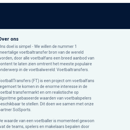
Over ons
Ons doel is simpel - We willen de nummer 1
meertalige voetbaltransfer bron van de wereld
worden, door alle voetbalfans een breed aanbod van
content te laten zien omtrent het meeste populaire
onderwerp in de voetbalwereld: Voetbaltransfers.
FootballTransfers (FT) is een project om voetbalfans
tegemoet te komen in de enorme interesse in de
voetbal transfermarkt en om realistische op
algoritme gebaseerde waarden van voetbalspelers
beschikbaar te stellen. Dit doen we samen met onze
partner
SciSports
.
De waarde van een voetballer is momenteel gewoon
wat de teams, spelers en makelaars bepalen door