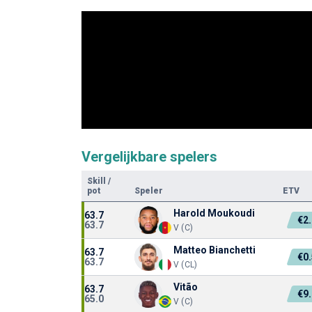
Vergelijkbare spelers
Skill
/
pot
Speler
ETV
Harold Moukoudi
63.7
€2
63.7
V (C)
Matteo Bianchetti
63.7
€0
63.7
V (CL)
Vitão
63.7
€9
65.0
V (C)