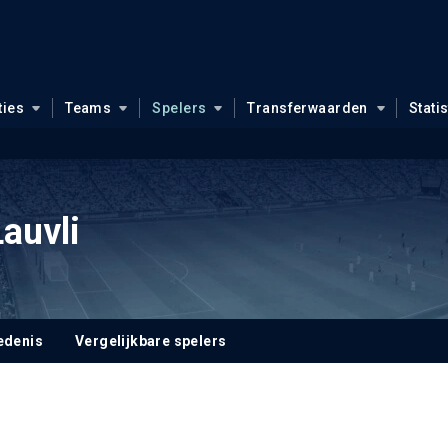
ties
Teams
Spelers
Transferwaarden
Stati
Lauvli
edenis
Vergelijkbare spelers