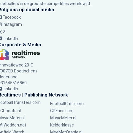
voetballers in de grootste competities wereldwijd.
Volg ons op social media
Facebook
Instagram
X
LinkedIn
Corporate & Media
Innovatieweg 20-C
7007CD Doetinchem
Nederland
+31645516860
LinkedIn
Realtimes | Publishing Network
FootballTransfers.com
FootballCritic.com
FCUpdate.nl
GPFans.com
MovieMeter.nl
MusicMeter.nl
WijWedden.net
Kelderklasse
Anfield Watch
MeeMetOranje.nl