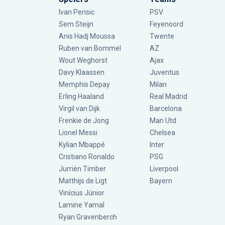
Ivan Perisic
PSV
Sem Steijn
Feyenoord
Anis Hadj Moussa
Twente
Ruben van Bommel
AZ
Wout Weghorst
Ajax
Davy Klaassen
Juventus
Memphis Depay
Milan
Erling Haaland
Real Madrid
Virgil van Dijk
Barcelona
Frenkie de Jong
Man Utd
Lionel Messi
Chelsea
Kylian Mbappé
Inter
Cristiano Ronaldo
PSG
Jurriën Timber
Liverpool
Matthijs de Ligt
Bayern
Vinícius Júnior
Lamine Yamal
Ryan Gravenberch