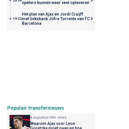
20:24
spelers kunnen weer veel opleveren
Het plan van Ajax en Jordi Cruijff
met linksback Jofre Torrents van FC
19:52
Barcelona
Populair transfernieuws
4 augustus
16K+ views
Waarom Ajax voor Leon
Goretzka moet gaan en hoe