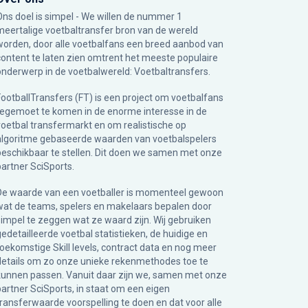
Ons doel is simpel - We willen de nummer 1
meertalige voetbaltransfer bron van de wereld
worden, door alle voetbalfans een breed aanbod van
content te laten zien omtrent het meeste populaire
onderwerp in de voetbalwereld: Voetbaltransfers.
FootballTransfers (FT) is een project om voetbalfans
tegemoet te komen in de enorme interesse in de
voetbal transfermarkt en om realistische op
algoritme gebaseerde waarden van voetbalspelers
beschikbaar te stellen. Dit doen we samen met onze
partner
SciSports
.
De waarde van een voetballer is momenteel gewoon
wat de teams, spelers en makelaars bepalen door
simpel te zeggen wat ze waard zijn. Wij gebruiken
gedetailleerde voetbal statistieken, de huidige en
toekomstige Skill levels, contract data en nog meer
details om zo onze unieke rekenmethodes toe te
kunnen passen. Vanuit daar zijn we, samen met onze
partner SciSports, in staat om een eigen
transferwaarde voorspelling te doen en dat voor alle