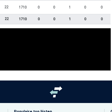
22
1710
0
0
1
0
0
22
1710
0
0
1
0
0
Populaire top lijsten