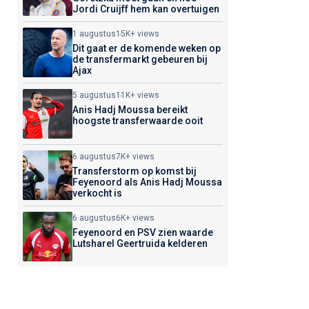
Jordi Cruijff hem kan overtuigen
1 augustus
15K+ views
Dit gaat er de komende weken op
de transfermarkt gebeuren bij
Ajax
5 augustus
11K+ views
Anis Hadj Moussa bereikt
hoogste transferwaarde ooit
6 augustus
7K+ views
Transferstorm op komst bij
Feyenoord als Anis Hadj Moussa
verkocht is
6 augustus
6K+ views
Feyenoord en PSV zien waarde
Lutsharel Geertruida kelderen