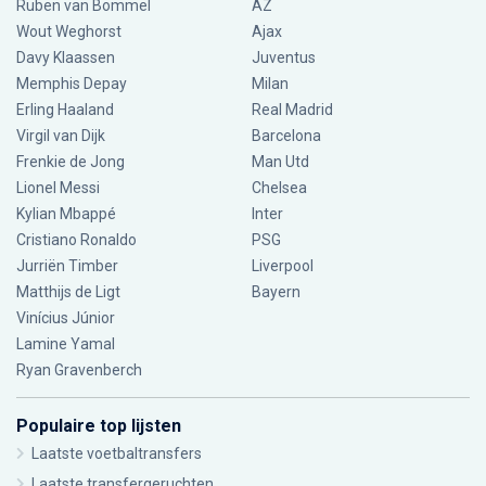
Ruben van Bommel
AZ
Wout Weghorst
Ajax
Davy Klaassen
Juventus
Memphis Depay
Milan
Erling Haaland
Real Madrid
Virgil van Dijk
Barcelona
Frenkie de Jong
Man Utd
Lionel Messi
Chelsea
Kylian Mbappé
Inter
Cristiano Ronaldo
PSG
Jurriën Timber
Liverpool
Matthijs de Ligt
Bayern
Vinícius Júnior
Lamine Yamal
Ryan Gravenberch
Populaire top lijsten
Laatste voetbaltransfers
Laatste transfergeruchten