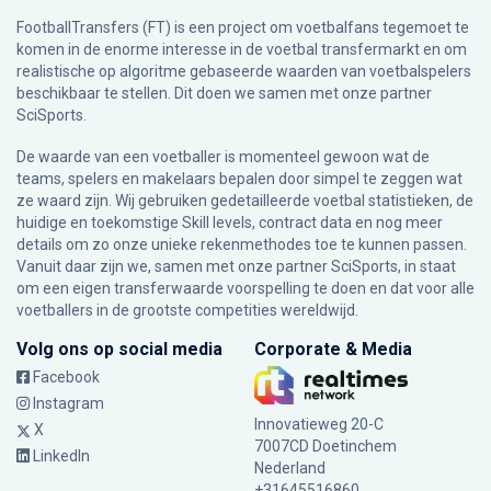
FootballTransfers (FT) is een project om voetbalfans tegemoet te
komen in de enorme interesse in de voetbal transfermarkt en om
realistische op algoritme gebaseerde waarden van voetbalspelers
beschikbaar te stellen. Dit doen we samen met onze partner
SciSports
.
De waarde van een voetballer is momenteel gewoon wat de
teams, spelers en makelaars bepalen door simpel te zeggen wat
ze waard zijn. Wij gebruiken gedetailleerde voetbal statistieken, de
huidige en toekomstige Skill levels, contract data en nog meer
details om zo onze unieke rekenmethodes toe te kunnen passen.
Vanuit daar zijn we, samen met onze partner SciSports, in staat
om een eigen transferwaarde voorspelling te doen en dat voor alle
voetballers in de grootste competities wereldwijd.
Volg ons op social media
Corporate & Media
Facebook
Instagram
Innovatieweg 20-C
X
7007CD Doetinchem
LinkedIn
Nederland
+31645516860