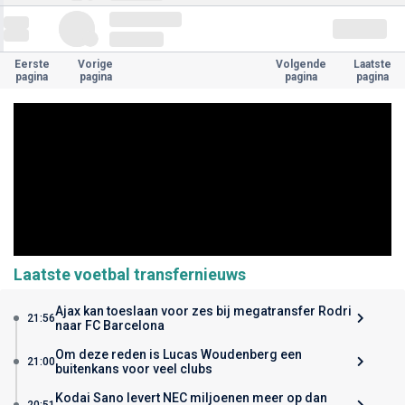
Eerste
Vorige
Volgende
Laatste
pagina
pagina
pagina
pagina
Laatste voetbal transfernieuws
Ajax kan toeslaan voor zes bij megatransfer Rodri
21:56
naar FC Barcelona
Om deze reden is Lucas Woudenberg een
21:00
buitenkans voor veel clubs
Kodai Sano levert NEC miljoenen meer op dan
20:51