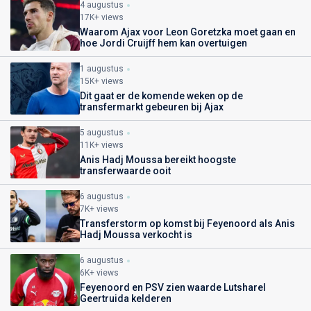
4 augustus
17K+ views
Waarom Ajax voor Leon Goretzka moet gaan en
hoe Jordi Cruijff hem kan overtuigen
1 augustus
15K+ views
Dit gaat er de komende weken op de
transfermarkt gebeuren bij Ajax
5 augustus
11K+ views
Anis Hadj Moussa bereikt hoogste
transferwaarde ooit
6 augustus
7K+ views
Transferstorm op komst bij Feyenoord als Anis
Hadj Moussa verkocht is
6 augustus
6K+ views
Feyenoord en PSV zien waarde Lutsharel
Geertruida kelderen