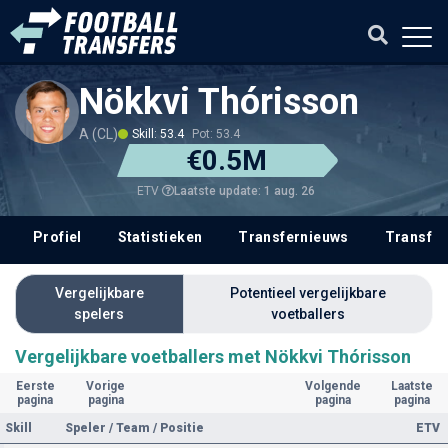
Nökkvi Thórisson
A (CL)
Skill: 53.4
Pot: 53.4
€0.5M
Laatste update: 1 aug. 26
ETV
Profiel
Statistieken
Transfernieuws
Transfer
Vergelijkbare
Potentieel vergelijkbare
spelers
voetballers
Vergelijkbare voetballers met Nökkvi Thórisson
Eerste
Vorige
Volgende
Laatste
pagina
pagina
pagina
pagina
Skill
Speler / Team / Positie
ETV