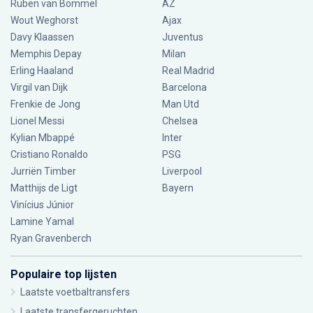
Ruben van Bommel
AZ
Wout Weghorst
Ajax
Davy Klaassen
Juventus
Memphis Depay
Milan
Erling Haaland
Real Madrid
Virgil van Dijk
Barcelona
Frenkie de Jong
Man Utd
Lionel Messi
Chelsea
Kylian Mbappé
Inter
Cristiano Ronaldo
PSG
Jurriën Timber
Liverpool
Matthijs de Ligt
Bayern
Vinícius Júnior
Lamine Yamal
Ryan Gravenberch
Populaire top lijsten
Laatste voetbaltransfers
Laatste transfergeruchten