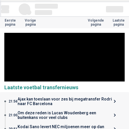
Eerste
Vorige
Volgende
Laatste
pagina
pagina
pagina
pagina
Laatste voetbal transfernieuws
Ajax kan toeslaan voor zes bij megatransfer Rodri
21:56
naar FC Barcelona
Om deze reden is Lucas Woudenberg een
21:00
buitenkans voor veel clubs
Kodai Sano levert NEC miljoenen meer op dan
20:51