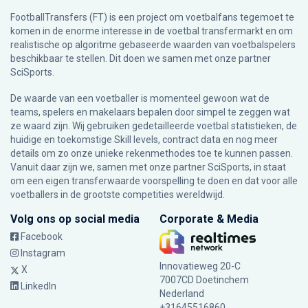
FootballTransfers (FT) is een project om voetbalfans tegemoet te
komen in de enorme interesse in de voetbal transfermarkt en om
realistische op algoritme gebaseerde waarden van voetbalspelers
beschikbaar te stellen. Dit doen we samen met onze partner
SciSports
.
De waarde van een voetballer is momenteel gewoon wat de
teams, spelers en makelaars bepalen door simpel te zeggen wat
ze waard zijn. Wij gebruiken gedetailleerde voetbal statistieken, de
huidige en toekomstige Skill levels, contract data en nog meer
details om zo onze unieke rekenmethodes toe te kunnen passen.
Vanuit daar zijn we, samen met onze partner SciSports, in staat
om een eigen transferwaarde voorspelling te doen en dat voor alle
voetballers in de grootste competities wereldwijd.
Volg ons op social media
Corporate & Media
Facebook
Instagram
Innovatieweg 20-C
X
7007CD Doetinchem
LinkedIn
Nederland
+31645516860