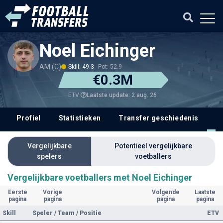
Noel Eichinger
AM (C)
Skill: 49.3
Pot: 52.9
€0.3M
Laatste update: 2 aug. 26
ETV
Profiel
Statistieken
Transfer geschiedenis
V
Vergelijkbare
Potentieel vergelijkbare
spelers
voetballers
Vergelijkbare voetballers met Noel Eichinger
Eerste
Vorige
Volgende
Laatste
pagina
pagina
pagina
pagina
Skill
Speler / Team / Positie
ETV