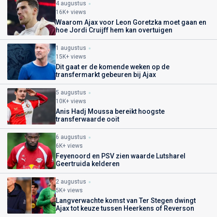
4 augustus
16K+ views
Waarom Ajax voor Leon Goretzka moet gaan en
hoe Jordi Cruijff hem kan overtuigen
1 augustus
15K+ views
Dit gaat er de komende weken op de
transfermarkt gebeuren bij Ajax
5 augustus
10K+ views
Anis Hadj Moussa bereikt hoogste
transferwaarde ooit
6 augustus
6K+ views
Feyenoord en PSV zien waarde Lutsharel
Geertruida kelderen
2 augustus
5K+ views
Langverwachte komst van Ter Stegen dwingt
Ajax tot keuze tussen Heerkens of Reverson