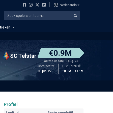
Nederlands
stieken
€0.9M
SC Telstar
Laatste update: 1 aug. 26
Contract tot
ETV Bereik
30 jun. 27
€0.8M – €1.1M
Profiel
Leeftijd
Beste speelstijl