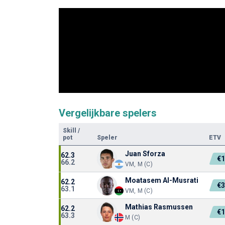
Vergelijkbare spelers
Skill
/
pot
Speler
ETV
Juan Sforza
62.3
€
66.2
VM, M (C)
Moatasem Al-Musrati
62.2
€
63.1
VM, M (C)
Mathias Rasmussen
62.2
€
63.3
M (C)