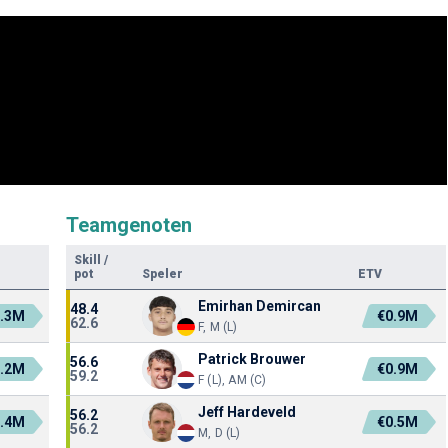
Teamgenoten
Skill
/
pot
Speler
ETV
Emirhan Demircan
48.4
1.3M
€0.9M
62.6
F, M (L)
Patrick Brouwer
56.6
3.2M
€0.9M
59.2
F (L), AM (C)
Jeff Hardeveld
56.2
1.4M
€0.5M
56.2
M, D (L)