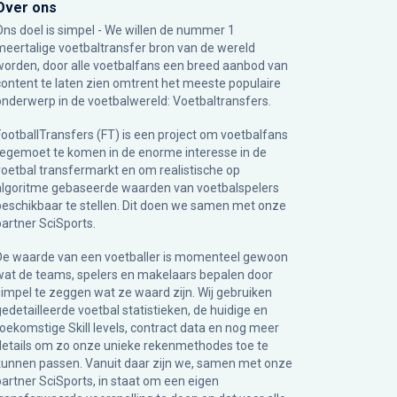
Over ons
Ons doel is simpel - We willen de nummer 1
meertalige voetbaltransfer bron van de wereld
worden, door alle voetbalfans een breed aanbod van
content te laten zien omtrent het meeste populaire
onderwerp in de voetbalwereld: Voetbaltransfers.
FootballTransfers (FT) is een project om voetbalfans
tegemoet te komen in de enorme interesse in de
voetbal transfermarkt en om realistische op
algoritme gebaseerde waarden van voetbalspelers
beschikbaar te stellen. Dit doen we samen met onze
partner
SciSports
.
De waarde van een voetballer is momenteel gewoon
wat de teams, spelers en makelaars bepalen door
simpel te zeggen wat ze waard zijn. Wij gebruiken
gedetailleerde voetbal statistieken, de huidige en
toekomstige Skill levels, contract data en nog meer
details om zo onze unieke rekenmethodes toe te
kunnen passen. Vanuit daar zijn we, samen met onze
partner SciSports, in staat om een eigen