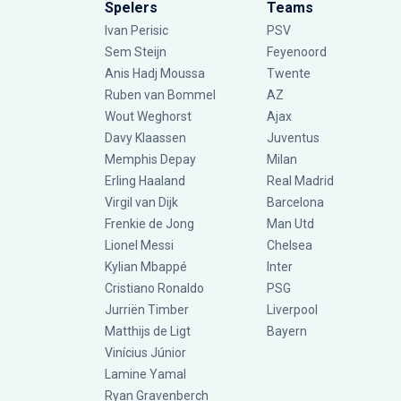
Spelers
Teams
Ivan Perisic
PSV
Sem Steijn
Feyenoord
Anis Hadj Moussa
Twente
Ruben van Bommel
AZ
Wout Weghorst
Ajax
Davy Klaassen
Juventus
Memphis Depay
Milan
Erling Haaland
Real Madrid
Virgil van Dijk
Barcelona
Frenkie de Jong
Man Utd
Lionel Messi
Chelsea
Kylian Mbappé
Inter
Cristiano Ronaldo
PSG
Jurriën Timber
Liverpool
Matthijs de Ligt
Bayern
Vinícius Júnior
Lamine Yamal
Ryan Gravenberch