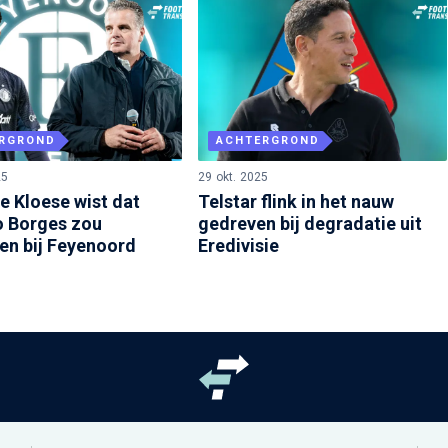
RGROND
ACHTERGROND
25
29 okt. 2025
e Kloese wist dat
Telstar flink in het nauw
 Borges zou
gedreven bij degradatie uit
en bij Feyenoord
Eredivisie