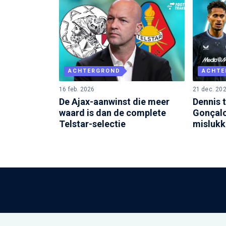
ACHTERGROND
ACHTE
16 feb. 2026
21 dec. 20
De Ajax-aanwinst die meer
Dennis t
waard is dan de complete
Gonçalo
Telstar-selectie
mislukk