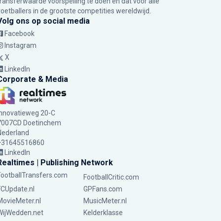
transferwaarde voorspelling te doen en dat voor alle
voetballers in de grootste competities wereldwijd.
Volg ons op social media
Facebook
Instagram
X
LinkedIn
Corporate & Media
Innovatieweg 20-C
7007CD Doetinchem
Nederland
+31645516860
LinkedIn
Realtimes | Publishing Network
FootballTransfers.com
FootballCritic.com
FCUpdate.nl
GPFans.com
MovieMeter.nl
MusicMeter.nl
WijWedden.net
Kelderklasse