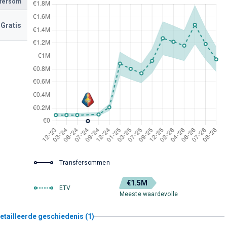
sfersom
Gratis
Transfersommen
€1.5M
ETV
Meeste waardevolle
etailleerde geschiedenis (1)