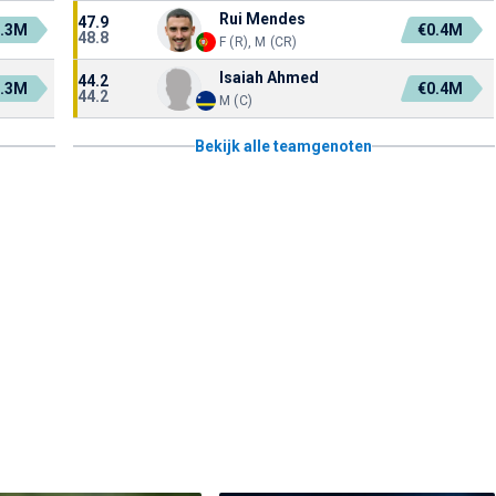
Rui Mendes
47.9
1.3M
€0.4M
48.8
F (R), M (CR)
Isaiah Ahmed
44.2
9.3M
€0.4M
44.2
M (C)
Bekijk alle teamgenoten